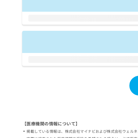
拡
資
きま
充
料
せん
の
ので
の
ご了
お
ご
承く
申
請
ださ
し
求
い。
込
は
み
こ
は
ち
こ
ら
ち
ら
無
料
掲
情
載
報
情
拡
報
充
の
の
修
お
【医療機関の情報について】
正
申
は
し
掲載している情報は、株式会社マイナビおよび株式会社ウェルネ
こ
込