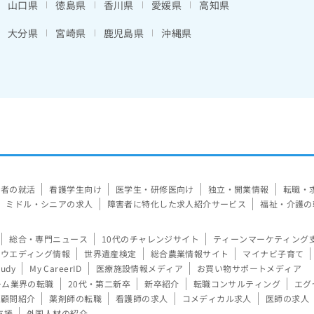
山口県
徳島県
香川県
愛媛県
高知県
大分県
宮崎県
鹿児島県
沖縄県
験者の就活
看護学生向け
医学生・研修医向け
独立・開業情報
転職・
ミドル・シニアの求人
障害者に特化した求人紹介サービス
福祉・介護の
総合・専門ニュース
10代のチャレンジサイト
ティーンマーケティング
ウエディング情報
世界遺産検定
総合農業情報サイト
マイナビ子育て
tudy
My CareerID
医療施設情報メディア
お買い物サポートメディア
ーム業界の転職
20代・第二新卒
新卒紹介
転職コンサルティング
エグ
顧問紹介
薬剤師の転職
看護師の求人
コメディカル求人
医師の求人
支援
外国人材の紹介