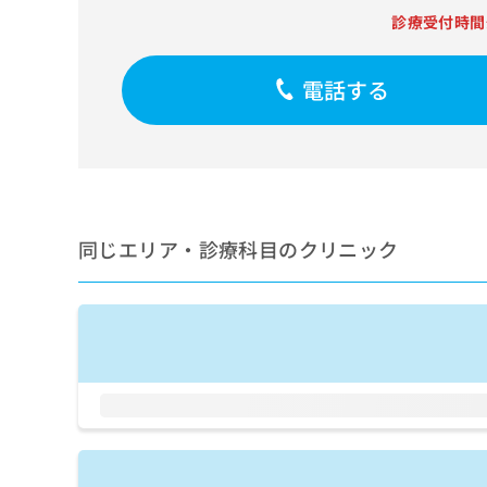
せ
こち
診療受付時間
ち
らは
は
マイ
こ
ら
ナビ
ち
クリ
電話する
ら
ニッ
クナ
広
ビサ
広
資
イト
告
告
への
料
出
出
お問
の
稿
合せ
稿
ご
の
フォ
の
請
お
ーム
同じエリア・診療科目のクリニック
お
求
問
とな
問
りま
は
い
い
す。
こ
合
合
クリ
ち
わ
ニッ
わ
ら
せ
クの
せ
は
予
は
約・
こ
こ
無
症状
ち
ち
のご
料
ら
相談
ら
情
など
報
はで