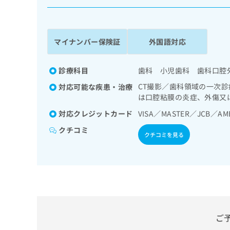
係
ク
者
リ
の
ニ
ッ
方
マイナンバー保険証
外国語対応
ク
は
ナ
こ
ビ
診療科目
歯科 小児歯科 歯科口腔
ち
に
CT撮影／歯科領域の一次
対応可能な疾患・治療
関
ら
は口腔粘膜の炎症、外傷又
す
る
対応クレジットカード
VISA／MASTER／JCB／AM
お
広
広
クチコミ
問
クチコミを見る
告
告
い
出
代
合
稿
わ
理
の
せ
店
お
は
の
問
こ
い
方
ち
合
ら
は
ご
わ
こ