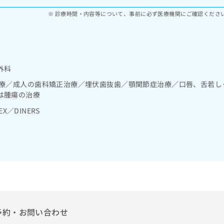
診療時間・内容等について、事前に必ず医療機関にご確認くださ
外科
診療／成人の歯科矯正治療／埋伏歯抜歯／顎関節症治療／口唇、舌若し
は腫瘍の治療
EX／DINERS
予約・お問い合わせ