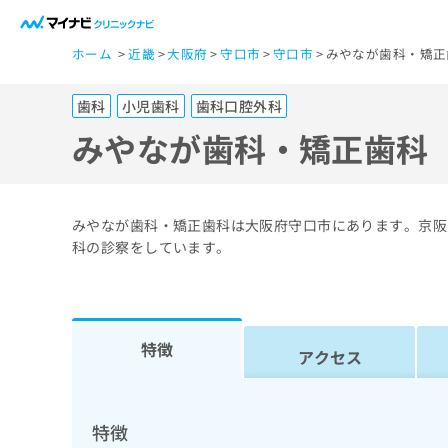
一
ホーム
近畿
大阪府
守口市
守口市
みやなが歯科・矯正
般
ユ
歯科
小児歯科
歯科口腔外科
ー
ザ
みやなが歯科・矯正歯科
ー
の
方
みやなが歯科・矯正歯科は大阪府守口市にあります。京阪
は
科の診察をしています。
こ
ち
ら
特徴
アクセス
医
マ
療
イ
ナ
関
特徴
ビ