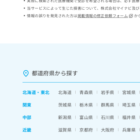
実際に検索された医療機関で受診を希望される場合は、必ず医療
ち
み
当サービスによって生じた損害について、株式会社マイナビ及び
ら
は
情報の誤りを発見された方は
掲載情報の修正依頼フォーム
か
こ
ち
そ
ら
の
他
の
お
問
い
都道府県から探す
合
わ
せ
は
北海道
・
東北
北海道
青森県
岩手県
宮城県
こ
ち
関東
茨城県
栃木県
群馬県
埼玉県
ら
中部
新潟県
富山県
石川県
福井県
近畿
滋賀県
京都府
大阪府
兵庫県