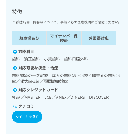
ッ
は
ク
こ
特徴
ナ
ち
ビ
診療時間・内容等について、事前に必ず医療機関にご確認ください。
ら
に
関
マイナンバー保
広
駐車場あり
外国語対応
す
広
険証
告
る
告
代
お
診療科目
出
理
問
稿
歯科 矯正歯科 小児歯科 歯科口腔外科
店
い
の
対応可能な疾患・治療
合
の
お
わ
歯科領域の一次診療／成人の歯科矯正治療／障害者の歯科治
方
問
せ
療／埋伏歯抜歯／顎関節症治療
い
は
は
合
こ
対応クレジットカード
こ
わ
ち
VISA／MASTER／JCB／AMEX／DINERS／DISCOVER
ち
せ
ら
ら
は
クチコミ
こ
こち
クチコミを見る
ち
広
らは
広
ら
告
マイ
告
出
ナビ