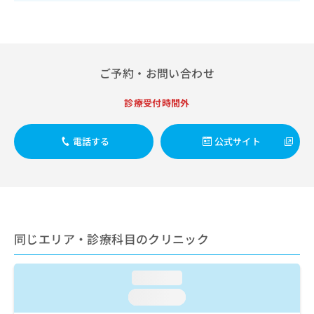
出
稿
クリ
資
稿
ニッ
の
料
クナ
の
お
の
ビサ
お
問
ご
イト
問
い
請
への
ご予約・お問い合わせ
い
合
お問
求
合
合せ
わ
は
フォ
わ
診療受付時間外
せ
こ
ーム
せ
は
ち
とな
は
こ
ら
りま
電話する
公式サイト
こ
ち
す。
ち
ら
クリ
無
ら
ニッ
料
クの
資
情
予
料
報
約・
の
症状
拡
のご
ご
同じエリア・診療科目のクリニック
充
相談
請
の
など
求
お
はで
は
loading...
申
きま
こ
せん
し
loading...
ので
ち
込