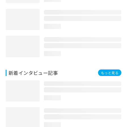
loading...
loading...
新着インタビュー記事
もっと見る
loading...
loading...