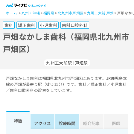
一
般
ホーム
九州・沖縄
福岡県
北九州市戸畑区
九州工大前
,
戸畑
戸畑なか
ユ
歯科
矯正歯科
小児歯科
歯科口腔外科
ー
ザ
戸畑なかしま歯科（福岡県北九州市
ー
戸畑区）
の
方
は
九州工大前駅
戸畑駅
こ
ち
戸畑なかしま歯科は福岡県北九州市戸畑区にあります。JR鹿児島本
ら
線の戸畑が最寄り駅（徒歩15分）です。歯科／矯正歯科／小児歯科
／歯科口腔外科の診察をしています。
医
マ
療
イ
関
ナ
係
ビ
者
ク
特徴
アクセス
診療時間
紹介記事
医師
の
リ
方
ニ