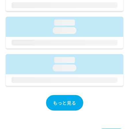
ご了
ら
み
承く
は
ださ
こ
無
い。
ち
料
loading...
ら
情
loading...
報
拡
掲
充
載
の
情
お
報
loading...
申
の
し
修
loading...
込
正
み
は
は
こ
こ
ち
ち
ら
ら
もっと見る
そ
の
他
の