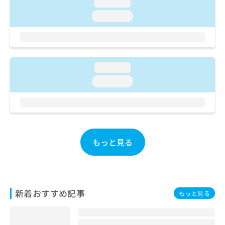
ご了
loading...
ら
み
承く
は
loading...
ださ
こ
無
い。
ち
料
ら
情
報
拡
loading...
掲
充
載
loading...
の
情
お
報
申
の
し
修
込
正
み
は
もっと見る
は
こ
こ
ち
ち
ら
ら
そ
新着おすすめ記事
もっと見る
の
他
の