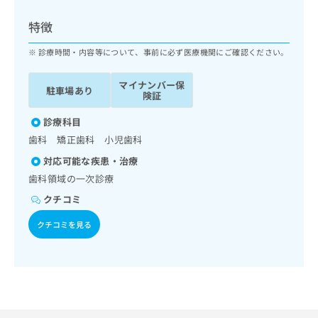
ッ
は
ク
こ
特徴
ナ
ち
ビ
診療時間・内容等について、事前に必ず医療機関にご確認ください。
ら
に
関
マイナンバー保
広
駐車場あり
す
広
険証
告
る
告
代
お
診療科目
出
理
問
稿
歯科 矯正歯科 小児歯科
店
い
の
対応可能な疾患・治療
合
の
お
わ
歯科領域の一次診療
方
問
せ
い
は
クチコミ
は
合
こ
こ
わ
クチコミを見る
ち
ち
せ
ら
ら
は
こ
こち
ち
広
らは
広
ら
告
マイ
告
出
ナビ