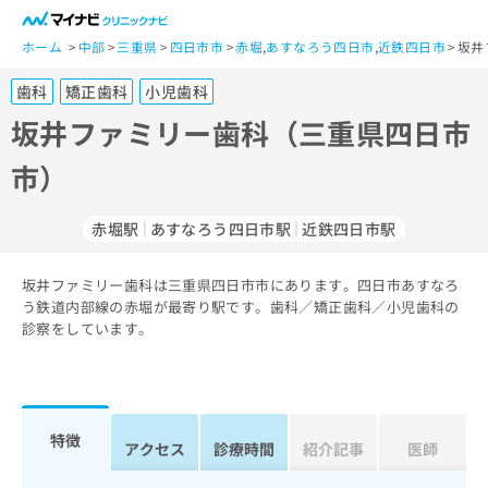
一
般
ホーム
中部
三重県
四日市市
赤堀
,
あすなろう四日市
,
近鉄四日市
坂井
ユ
歯科
矯正歯科
小児歯科
ー
ザ
坂井ファミリー歯科（三重県四日市
ー
市）
の
方
は
赤堀駅
あすなろう四日市駅
近鉄四日市駅
こ
ち
坂井ファミリー歯科は三重県四日市市にあります。四日市あすなろ
ら
う鉄道内部線の赤堀が最寄り駅です。歯科／矯正歯科／小児歯科の
診察をしています。
医
マ
療
イ
関
ナ
係
ビ
者
ク
特徴
アクセス
診療時間
紹介記事
医師
の
リ
方
ニ