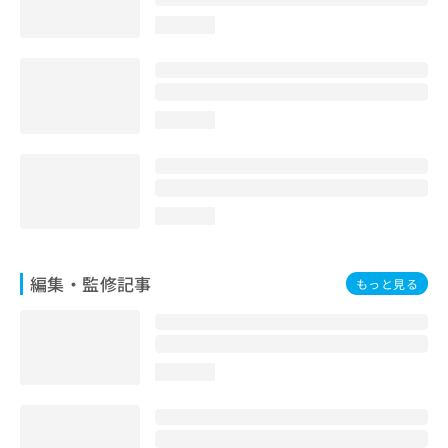
お
loading...
問
い
合
わ
せ
loading...
は
こ
ち
ら
loading...
編集・監修記事
もっと見る
loading...