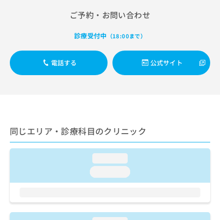
出
稿
クリ
資
稿
ニッ
ご予約・お問い合わせ
の
料
クナ
の
お
の
ビサ
お
問
ご
診療受付中
（18:00まで）
イト
問
い
請
への
い
合
お問
求
合
合せ
電話する
公式サイト
わ
は
フォ
わ
せ
こ
ーム
せ
は
ち
とな
は
こ
ら
りま
こ
ち
す。
ち
ら
クリ
無
ら
ニッ
料
同じエリア・診療科目のクリニック
クの
資
情
予
料
報
約・
の
症状
拡
loading...
のご
ご
充
相談
loading...
請
の
など
求
お
はで
は
申
きま
こ
せん
し
ので
ち
込