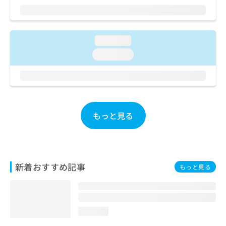
ご了
ら
み
承く
は
ださ
こ
無
い。
ち
料
loading...
ら
情
loading...
報
拡
掲
充
載
の
情
お
報
申
の
もっと見る
し
修
込
正
み
は
は
こ
こ
ち
新着おすすめ記事
もっと見る
ち
ら
ら
そ
の
loading...
他
の