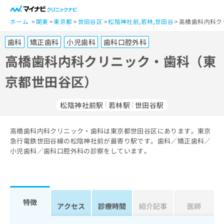
一
般
ホーム
関東
東京都
世田谷区
松陰神社前
,
若林
,
世田谷
高橋歯科内科ク
ユ
歯科
矯正歯科
小児歯科
歯科口腔外科
ー
ザ
高橋歯科内科クリニック・歯科（東
ー
京都世田谷区）
の
方
は
松陰神社前駅
若林駅
世田谷駅
こ
ち
高橋歯科内科クリニック・歯科は東京都世田谷区にあります。東京
ら
急行電鉄世田谷線の松陰神社前が最寄り駅です。歯科／矯正歯科／
小児歯科／歯科口腔外科の診察をしています。
医
マ
療
イ
関
ナ
係
ビ
者
ク
特徴
アクセス
診療時間
紹介記事
医師
の
リ
方
ニ