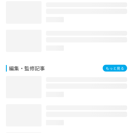
お
問
い
loading...
合
わ
せ
は
こ
loading...
ち
ら
編集・監修記事
もっと見る
loading...
loading...