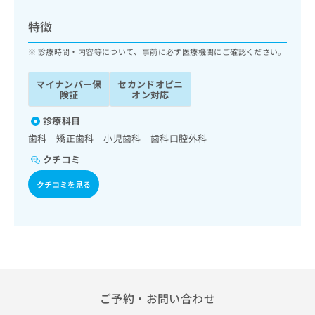
ッ
は
ク
こ
特徴
ナ
ち
ビ
診療時間・内容等について、事前に必ず医療機関にご確認ください。
ら
に
関
マイナンバー保
セカンドオピニ
広
す
広
険証
オン対応
告
る
告
代
お
診療科目
出
理
問
稿
歯科 矯正歯科 小児歯科 歯科口腔外科
店
い
の
クチコミ
合
の
お
わ
方
問
クチコミを見る
せ
い
は
は
合
こ
こ
わ
ち
ち
せ
ら
ら
は
こ
こち
ち
広
らは
広
ら
告
ご予約・お問い合わせ
マイ
告
出
ナビ