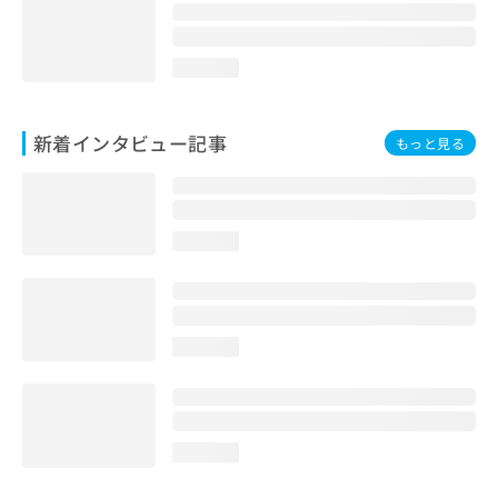
loading...
新着インタビュー記事
もっと見る
loading...
loading...
loading...