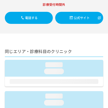
出
稿
クリ
資
診療受付時間外
稿
ニッ
の
料
クナ
の
お
の
ビサ
お
問
ご
電話する
公式サイト
イト
問
い
請
への
い
合
お問
求
合
合せ
わ
は
フォ
わ
せ
こ
ーム
せ
は
ち
とな
は
こ
ら
りま
こ
ち
同じエリア・診療科目のクリニック
す。
ち
ら
クリ
無
ら
ニッ
料
クの
loading...
資
情
予
料
loading...
報
約・
の
症状
拡
のご
ご
充
相談
請
の
など
求
お
はで
は
申
loading...
きま
こ
せん
し
loading...
ので
ち
込