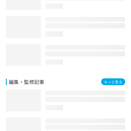
お
loading...
問
い
合
わ
せ
loading...
は
こ
ち
ら
loading...
編集・監修記事
もっと見る
loading...