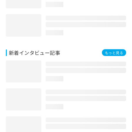
loading...
loading...
新着インタビュー記事
もっと見る
loading...
loading...