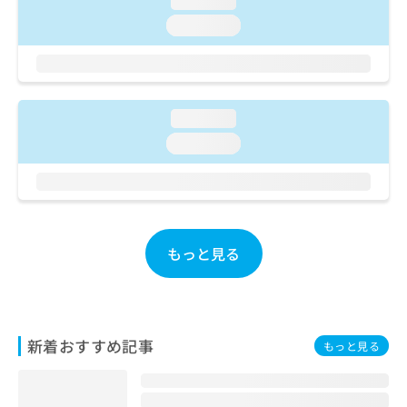
loading...
ご了
ら
み
承く
loading...
は
ださ
こ
無
い。
ち
料
ら
情
報
loading...
拡
掲
充
載
loading...
の
情
お
報
申
の
し
修
込
正
み
は
もっと見る
は
こ
こ
ち
ち
ら
ら
新着おすすめ記事
そ
もっと見る
の
他
の