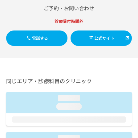
出
稿
クリ
資
ご予約・お問い合わせ
稿
ニッ
の
料
クナ
の
お
の
ビサ
お
問
診療受付時間外
ご
イト
問
い
請
への
い
合
お問
求
電話する
公式サイト
合
合せ
わ
は
フォ
わ
せ
こ
ーム
せ
は
ち
とな
は
こ
ら
りま
こ
ち
す。
ち
ら
クリ
無
ら
ニッ
料
同じエリア・診療科目のクリニック
クの
資
情
予
料
報
約・
の
症状
拡
loading...
のご
ご
充
loading...
相談
請
の
など
求
お
はで
は
申
きま
こ
せん
し
ので
ち
込