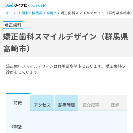
一
般
ホーム
関東
群馬県
高崎市
矯正歯科スマイルデザイン（群馬県高崎市
ユ
矯正歯科
ー
ザ
矯正歯科スマイルデザイン（群馬県
ー
高崎市）
の
方
は
こ
矯正歯科スマイルデザインは群馬県高崎市にあります。矯正歯科の
ち
診察をしています。
ら
医
マ
療
イ
特徴
関
アクセス
診療時間
紹介記事
医師
ナ
係
ビ
者
ク
の
リ
特徴
方
ニ