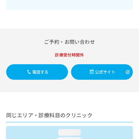
出
稿
クリ
資
稿
ニッ
の
料
クナ
の
お
の
ビサ
お
問
ご
イト
問
い
請
への
い
合
お問
求
合
合せ
わ
は
ご予約・お問い合わせ
フォ
わ
せ
こ
ーム
せ
は
ち
診療受付時間外
とな
は
こ
ら
りま
こ
ち
す。
ち
ら
クリ
電話する
公式サイト
無
ら
ニッ
料
クの
資
情
予
料
報
約・
の
症状
拡
のご
ご
充
相談
請
の
など
同じエリア・診療科目のクリニック
求
お
はで
は
申
きま
こ
せん
し
loading...
ので
ち
込