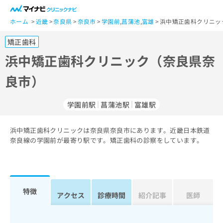
一
般
ホーム
近畿
奈良県
奈良市
学園前
,
菖蒲池
,
富雄
浜中矯正歯科クリニッ
ユ
矯正歯科
ー
ザ
浜中矯正歯科クリニック（奈良県奈
ー
良市）
の
方
は
学園前駅
菖蒲池駅
富雄駅
こ
ち
浜中矯正歯科クリニックは奈良県奈良市にあります。近畿日本鉄道
ら
奈良線の学園前が最寄り駅です。矯正歯科の診察をしています。
医
マ
療
イ
関
ナ
係
ビ
特徴
アクセス
診療時間
紹介記事
医師
者
ク
の
リ
方
ニ