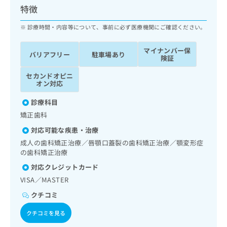
ッ
は
特徴
ク
こ
ナ
診療時間・内容等について、事前に必ず医療機関にご確認ください。
ち
ビ
ら
に
マイナンバー保
バリアフリー
駐車場あり
関
険証
広
す
広
告
セカンドオピニ
る
告
オン対応
代
お
出
理
問
稿
診療科目
店
い
の
矯正歯科
合
の
お
わ
方
問
対応可能な疾患・治療
せ
い
は
成人の歯科矯正治療／唇顎口蓋裂の歯科矯正治療／顎変形症
は
合
こ
の歯科矯正治療
こ
わ
ち
対応クレジットカード
ち
せ
ら
ら
は
VISA／MASTER
こ
クチコミ
こち
ち
広
らは
広
ら
告
クチコミを見る
マイ
告
出
ナビ