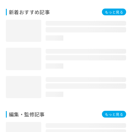
お
問
新着おすすめ記事
もっと見る
い
合
わ
せ
loading...
は
こ
ち
ら
loading...
loading...
編集・監修記事
もっと見る