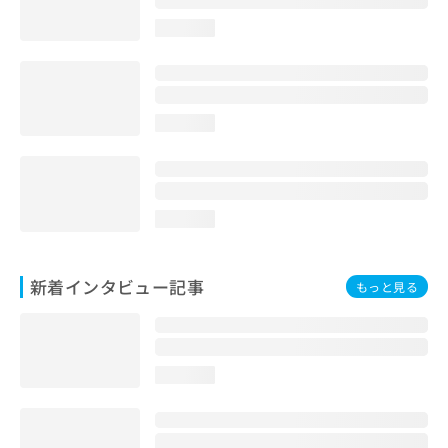
loading...
loading...
loading...
新着インタビュー記事
もっと見る
loading...