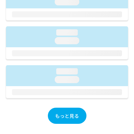
ご了
loading...
ら
み
承く
は
ださ
こ
無
い。
ち
料
ら
情
loading...
報
拡
掲
loading...
充
載
の
情
お
報
申
の
し
修
loading...
込
正
loading...
み
は
は
こ
こ
ち
ち
ら
ら
そ
もっと見る
の
他
の