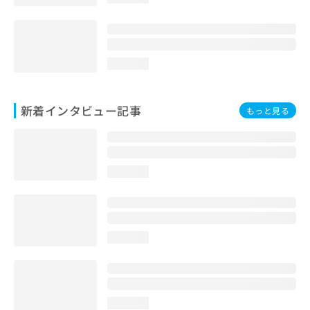
loading...
新着インタビュー記事
もっと見る
loading...
loading...
loading...