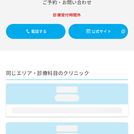
ご了
ご予約・お問い合わせ
ら
み
承く
は
ださ
こ
診療受付時間外
無
い。
ち
料
ら
情
電話する
公式サイト
報
拡
掲
充
載
の
情
お
報
申
の
し
修
同じエリア・診療科目のクリニック
込
正
み
は
は
こ
loading...
こ
ち
loading...
ち
ら
ら
そ
の
他
loading...
の