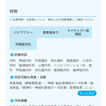
ッ
は
ク
こ
特徴
ナ
ち
ビ
ら
診療時間・内容等について、事前に必ず医療機関にご確認ください。
に
関
広
マイナンバー保
す
広
バリアフリー
駐車場あり
告
険証
る
告
代
お
出
外国語対応
理
問
稿
店
い
の
合
診療科目
の
お
わ
方
問
内科 神経内科 呼吸器科 消化器科 循環器科 小児科
せ
い
は
外科 脳神経外科 心療内科 リハビリテーション科 歯
は
合
科 呼吸器内科 消化器内科 循環器内科 脳神経内科
こ
こ
わ
ち
対応可能な疾患・治療
ち
せ
ら
ら
真菌検査（顕微鏡検査）／神経･脳血管領域の一次診療／脳
は
波検査／精神科・神経科領域の一次診療／禁煙指導（ニコチ
こ
こち
ン依存症管理）／認知症／純音聴力検査／呼吸器領域の一次
ち
もっと見る
広
らは
診療／気管支ファイバースコピー／在宅持続陽圧呼吸療法
広
ら
告
マイ
予防接種
（睡眠時無呼吸症候群治療）／在宅酸素療法／消化器系領域
告
出
ナビ
の一次診療／上部消化管内視鏡検査／下部消化管内視鏡検査