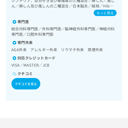
ジフテリア、百日せき及び破傷風の三種混合／麻しん／風し
出
稿
クリ
資
／肝･胆道・膵臓領域の一次診療／循環器系領域の一次診療
ん／麻しん及び風しんの二種混合／日本脳炎／結核／Hib感
稿
ニッ
の
料
／ホルター型心電図検査／摂食機能療法／脳血管疾患等リハ
染症／小児の肺炎球菌感染症／水痘／インフルエンザ／成人
クナ
の
もっと見る
お
の
ビリテーション／運動器リハビリテーション／難病患者リハ
の肺炎球菌感染症／おたふくかぜ／B型肝炎
ビサ
お
問
ご
ビリテーション／廃用症候群リハビリテーション／小児領域
専門医
イト
問
い
請
の一次診療／小児神経疾患／全身麻酔／硬膜外麻酔／脊椎麻
への
総合内科専門医／外科専門医／脳神経外科専門医／神経内科
い
合
お問
求
酔／神経ブロック／ＭＲＩ撮影／CT撮影／歯科領域の一次診
専門医／口腔外科専門医
合
合せ
わ
療／埋伏歯抜歯／顎関節症治療／漢方薬の処方
は
フォ
わ
せ
専門外来
こ
ーム
せ
は
ち
AGA外来 アレルギー外来 リウマチ外来 禁煙外来
とな
は
こ
ら
りま
対応クレジットカード
こ
ち
す。
ち
VISA／MASTER／JCB
ら
クリ
無
ら
ニッ
料
クチコミ
クの
資
情
予
クチコミを見る
料
報
約・
の
症状
拡
のご
ご
充
相談
請
の
など
求
お
はで
は
申
きま
こ
せん
し
ので
ち
込