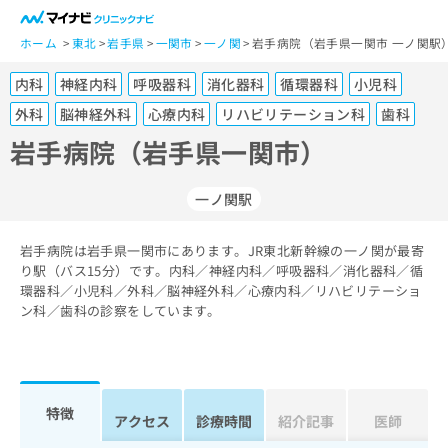
一
般
ホーム
東北
岩手県
一関市
一ノ関
岩手病院（岩手県一関市 一ノ関駅
ユ
内科
神経内科
呼吸器科
消化器科
循環器科
小児科
ー
ザ
外科
脳神経外科
心療内科
リハビリテーション科
歯科
ー
岩手病院（岩手県一関市）
の
方
は
一ノ関駅
こ
ち
岩手病院は岩手県一関市にあります。JR東北新幹線の一ノ関が最寄
ら
り駅（バス15分）です。内科／神経内科／呼吸器科／消化器科／循
環器科／小児科／外科／脳神経外科／心療内科／リハビリテーショ
医
ン科／歯科の診察をしています。
マ
療
イ
関
ナ
係
ビ
者
ク
特徴
の
リ
アクセス
診療時間
紹介記事
医師
方
ニ