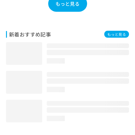
もっと見る
お
問
い
合
わ
新着おすすめ記事
せ
もっと見る
は
こ
ち
ら
loading...
loading...
loading...