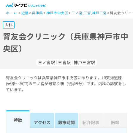
一
般
ホーム
近畿
兵庫県
神戸市中央区
三ノ宮
,
三宮
,
神戸三宮
腎友会クリニ
ユ
内科
ー
ザ
腎友会クリニック（兵庫県神戸市中
ー
央区）
の
方
は
三ノ宮駅
三宮駅
神戸三宮駅
こ
ち
腎友会クリニックは兵庫県神戸市中央区にあります。JR東海道線
ら
(米原～神戸)の三ノ宮が最寄り駅（徒歩5分）です。内科の診察をし
ています。
医
マ
療
イ
関
ナ
係
ビ
者
ク
特徴
アクセス
診療時間
紹介記事
医師
の
リ
方
ニ