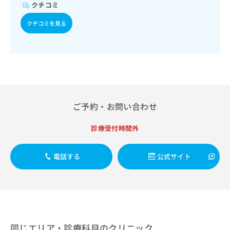
出
稿
クリ
クチコミ
資
稿
ニッ
の
料
クナ
の
クチコミを見る
お
の
ビサ
お
問
ご
イト
問
い
請
への
い
合
お問
求
合
合せ
わ
は
フォ
わ
せ
こ
ーム
せ
は
ち
とな
は
こ
ら
りま
ご予約・お問い合わせ
こ
ち
す。
ち
ら
クリ
無
ら
ニッ
診療受付時間外
料
クの
資
情
予
料
報
約・
電話する
公式サイト
の
症状
拡
のご
ご
充
相談
請
の
など
求
お
はで
は
申
きま
こ
せん
し
ので
ち
込
同じエリア・診療科目のクリニック