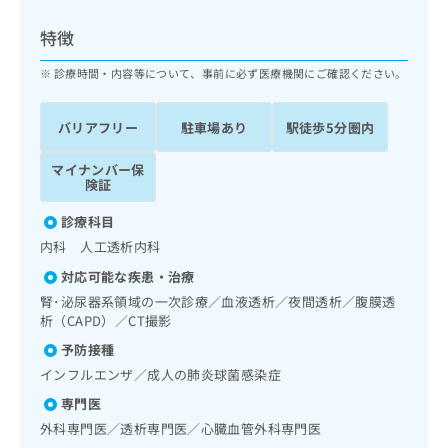
ッ
は
ク
こ
特徴
ナ
ち
ビ
診療時間・内容等について、事前に必ず医療機関にご確認ください。
ら
に
関
広
バリアフリー
駐車場あり
駅徒歩5分圏内
す
広
告
る
告
代
マイナンバー保
お
出
険証
理
問
稿
店
い
の
診療科目
合
の
お
内科 人工透析内科
わ
方
問
せ
い
は
対応可能な疾患・治療
は
合
こ
腎･泌尿器系領域の一次診療／血液透析／夜間透析／腹膜透
こ
わ
ち
析（CAPD）／CT撮影
ち
せ
ら
予防接種
ら
は
こ
インフルエンザ／成人の肺炎球菌感染症
こち
ち
広
専門医
らは
広
ら
告
マイ
外科専門医／透析専門医／心臓血管外科専門医
告
出
ナビ