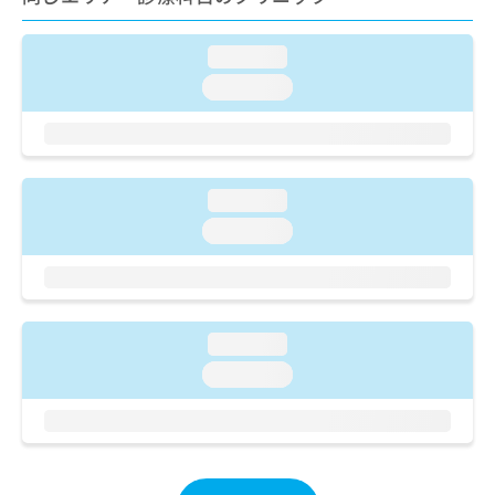
ご了
ら
み
承く
は
ださ
こ
loading...
無
い。
ち
料
loading...
ら
情
報
拡
掲
充
載
の
情
loading...
お
報
loading...
申
の
し
修
込
正
み
は
は
こ
loading...
こ
ち
ち
ら
loading...
ら
そ
の
他
の