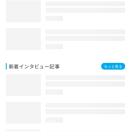
loading...
loading...
新着インタビュー記事
もっと見る
loading...
loading...