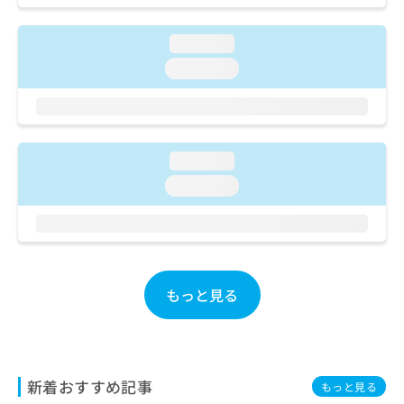
ご了
ら
み
承く
は
ださ
loading...
こ
無
い。
ち
料
loading...
ら
情
報
拡
掲
充
載
の
情
loading...
お
報
loading...
申
の
し
修
込
正
み
は
は
こ
こ
ち
もっと見る
ち
ら
ら
そ
の
他
新着おすすめ記事
もっと見る
の