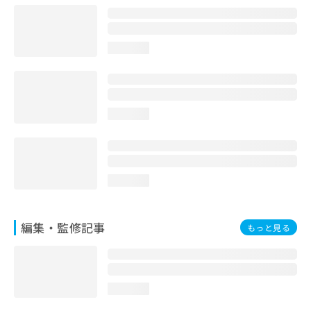
お
問
い
loading...
合
わ
せ
は
こ
loading...
ち
ら
loading...
編集・監修記事
もっと見る
loading...