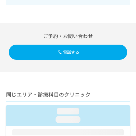
次診療／内分泌機能検査／インスリン療法／糖尿病患者教育
出
稿
クリ
資
（食事療法、運動療法、自己血糖測定）／糖尿病による合併
稿
ニッ
の
料
症に対する継続的な管理及び指導／漢方薬の処方
クナ
の
お
の
ビサ
お
問
ご
イト
問
い
請
への
い
合
お問
求
ご予約・お問い合わせ
合
合せ
わ
は
フォ
わ
せ
こ
ーム
せ
は
ち
電話する
とな
は
こ
ら
りま
こ
ち
す。
ち
ら
クリ
無
ら
ニッ
料
クの
資
情
予
料
報
約・
同じエリア・診療科目のクリニック
の
症状
拡
のご
ご
充
相談
請
の
など
loading...
求
お
はで
loading...
は
申
きま
こ
せん
し
ので
ち
込