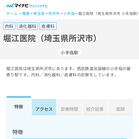
一
般
ホーム
関東
埼玉県
所沢市
小手指
堀江医院（埼玉県所沢市 小手指駅
ユ
内科
消化器科
皮膚科
ー
ザ
堀江医院（埼玉県所沢市）
ー
の
小手指駅
方
は
こ
堀江医院は埼玉県所沢市にあります。西武鉄道池袋線の小手指が最
寄り駅です。内科／消化器科／皮膚科の診察をしています。
ち
ら
医
マ
療
イ
特徴
アクセス
診療時間
紹介記事
医師
関
ナ
係
ビ
者
ク
の
リ
特徴
方
ニ