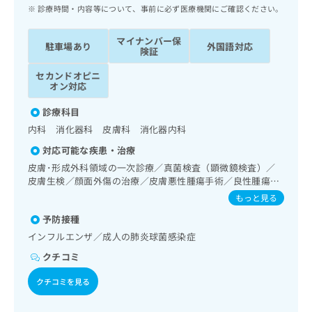
ッ
は
診療時間・内容等について、事前に必ず医療機関にご確認ください。
ク
こ
ナ
ち
マイナンバー保
駐車場あり
外国語対応
ビ
険証
ら
に
セカンドオピニ
関
広
オン対応
す
広
告
る
告
診療科目
代
お
出
内科 消化器科 皮膚科 消化器内科
理
問
稿
店
い
の
対応可能な疾患・治療
合
の
お
皮膚･形成外科領域の一次診療／真菌検査（顕微鏡検査）／
わ
方
問
皮膚生検／顔面外傷の治療／皮膚悪性腫瘍手術／良性腫瘍又
せ
い
は
は母斑その他の切除・縫合手術／アトピー性皮膚炎の治療／
もっと見る
は
合
こ
終夜睡眠ポリグラフィー／禁煙指導（ニコチン依存症管理）
こ
わ
予防接種
／睡眠障害／呼吸器領域の一次診療／在宅持続陽圧呼吸療法
ち
ち
せ
（睡眠時無呼吸症候群治療）／在宅酸素療法／消化器系領域
インフルエンザ／成人の肺炎球菌感染症
ら
ら
は
の一次診療／上部消化管内視鏡検査／上部消化管内視鏡的切
クチコミ
こ
除術／下部消化管内視鏡検査／下部消化管内視鏡的切除術／
こち
肝･胆道・膵臓領域の一次診療／循環器系領域の一次診療／
ち
広
クチコミを見る
らは
ホルター型心電図検査／腎･泌尿器系領域の一次診療／尿失
広
ら
告
マイ
禁の治療／乳腺領域の一次診療／内分泌･代謝･栄養領域の一
告
出
ナビ