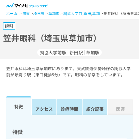
一
般
ホーム
関東
埼玉県
草加市
獨協大学前
,
新田
,
草加
笠井眼科（埼玉県草
ユ
眼科
ー
ザ
笠井眼科（埼玉県草加市）
ー
の
獨協大学前駅
新田駅
草加駅
方
は
こ
笠井眼科は埼玉県草加市にあります。東武鉄道伊勢崎線の獨協大学
前が最寄り駅（東口徒歩5分）です。眼科の診察をしています。
ち
ら
医
マ
療
イ
特徴
アクセス
診療時間
紹介記事
医師
関
ナ
係
ビ
者
ク
の
リ
特徴
方
ニ