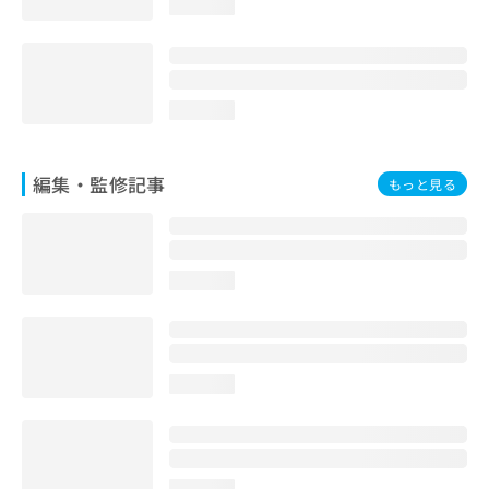
loading...
お
問
い
合
わ
loading...
せ
は
こ
編集・監修記事
もっと見る
ち
ら
loading...
loading...
loading...