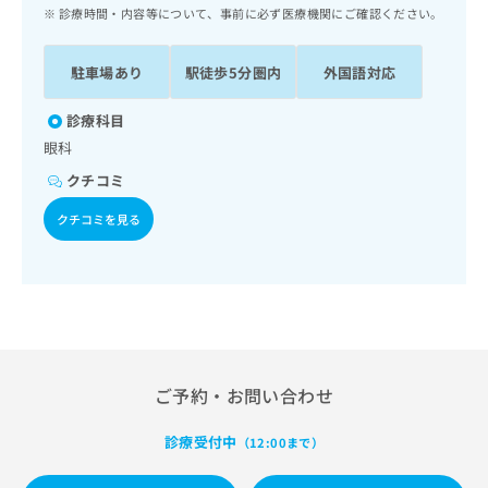
ッ
は
診療時間・内容等について、事前に必ず医療機関にご確認ください。
ク
こ
ナ
ち
駐車場あり
駅徒歩5分圏内
外国語対応
ビ
ら
に
関
診療科目
広
す
広
眼科
告
る
告
代
クチコミ
お
出
理
問
稿
クチコミを見る
店
い
の
合
の
お
わ
方
問
せ
い
は
は
合
こ
こ
わ
ち
ち
せ
ら
ら
は
ご予約・お問い合わせ
こ
こち
ち
広
らは
診療受付中
（12:00まで）
広
ら
告
マイ
告
出
ナビ