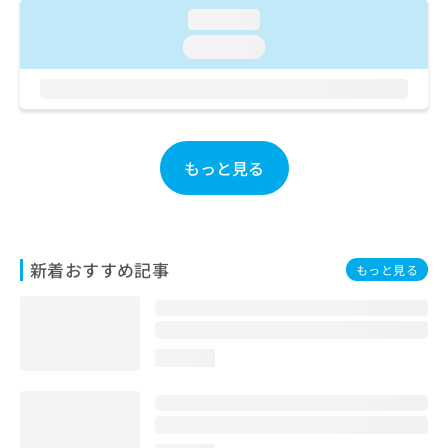
ご了
ら
み
loading...
承く
は
ださ
loading...
こ
無
い。
ち
料
ら
情
報
拡
掲
充
載
もっと見る
の
情
お
報
申
の
し
修
込
正
新着おすすめ記事
もっと見る
み
は
は
こ
こ
ち
ち
ら
ら
loading...
そ
の
他
の