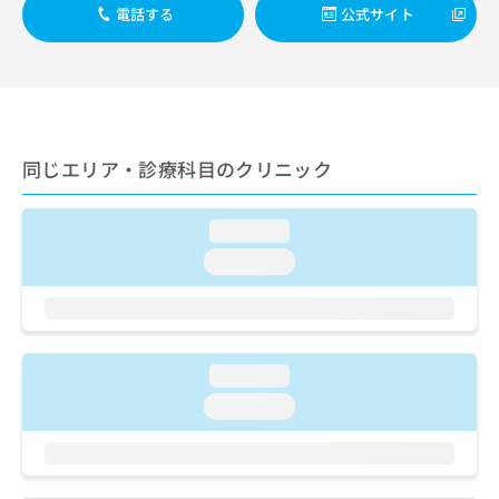
出
稿
クリ
資
電話する
公式サイト
稿
ニッ
の
料
クナ
の
お
の
ビサ
お
問
ご
イト
問
い
請
への
い
合
お問
求
合
合せ
わ
は
フォ
わ
同じエリア・診療科目のクリニック
せ
こ
ーム
せ
は
ち
とな
は
こ
ら
りま
こ
loading...
ち
す。
ち
ら
クリ
loading...
無
ら
ニッ
料
クの
資
情
予
料
報
約・
の
症状
拡
のご
ご
loading...
充
相談
請
の
loading...
など
求
お
はで
は
申
きま
こ
せん
し
ので
ち
込