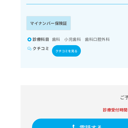
係
ク
者
リ
の
ニ
ッ
方
マイナンバー保険証
ク
は
ナ
こ
ビ
診療科目
歯科 小児歯科 歯科口腔外科
ち
に
クチコミ
関
ら
クチコミを見る
す
る
お
広
広
問
告
告
い
出
代
合
稿
わ
理
の
せ
ご
店
お
は
の
問
こ
診療受付時間
い
方
ち
合
ら
は
わ
電話する
こ