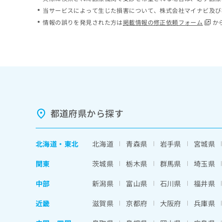
ち
み
当サービスによって生じた損害について、株式会社マイナビ及び
ら
は
情報の誤りを発見された方は
掲載情報の修正依頼フォーム
か
こ
ち
そ
ら
の
他
の
お
問
い
都道府県から探す
合
わ
せ
北海道
・
東北
北海道
青森県
岩手県
宮城県
は
こ
関東
茨城県
栃木県
群馬県
埼玉県
ち
ら
中部
新潟県
富山県
石川県
福井県
近畿
滋賀県
京都府
大阪府
兵庫県