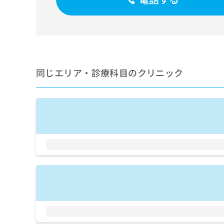
せ
こち
ち
らは
は
マイ
こ
ら
ナビ
ち
クリ
ら
ニッ
クナ
広
ビサ
広
資
イト
同じエリア・診療科目のクリニック
告
告
への
料
出
出
お問
の
稿
合せ
稿
ご
の
フォ
の
請
お
ーム
お
求
問
とな
問
りま
は
い
い
す。
こ
合
合
クリ
ち
わ
ニッ
わ
ら
せ
クの
せ
は
予
は
約・
こ
こ
無
症状
ち
ち
のご
料
ら
相談
ら
情
など
報
はで