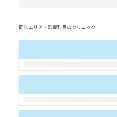
せ
こち
ち
らは
は
マイ
こ
ら
ナビ
ち
クリ
ら
ニッ
同じエリア・診療科目のクリニック
クナ
広
ビサ
広
資
イト
告
告
への
料
出
出
お問
の
稿
合せ
稿
ご
の
フォ
の
請
お
ーム
お
求
問
とな
問
りま
は
い
い
す。
こ
合
合
クリ
ち
わ
ニッ
わ
ら
せ
クの
せ
は
予
は
約・
こ
こ
無
症状
ち
ち
のご
料
ら
相談
ら
情
など
報
はで