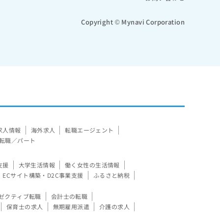
Copyright © Mynavi Corporation
求人情報
海外求人
転職エージェント
転職／パート
支援
大学生活情報
働く女性の生活情報
ECサイト構築・D2C事業支援
ふるさと納税
ゼクティブ転職
会計士の転職
保育士の求人
無期雇用派遣
介護の求人