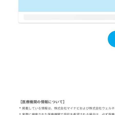
拡
資
きま
充
料
せん
の
ので
の
ご了
お
ご
承く
申
請
ださ
し
求
い。
込
は
み
こ
は
ち
こ
ら
ち
ら
無
料
掲
情
載
報
情
拡
報
充
の
の
修
お
【医療機関の情報について】
正
申
掲載している情報は、株式会社マイナビおよび株式会社ウェルネ
は
し
こ
実際に検索された医療機関で受診を希望される場合は、必ず医療
込