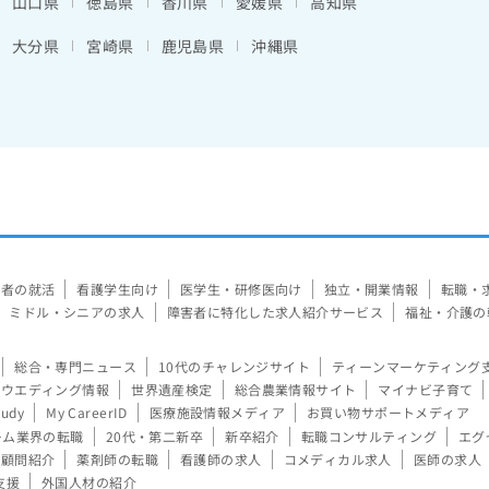
山口県
徳島県
香川県
愛媛県
高知県
大分県
宮崎県
鹿児島県
沖縄県
験者の就活
看護学生向け
医学生・研修医向け
独立・開業情報
転職・
ミドル・シニアの求人
障害者に特化した求人紹介サービス
福祉・介護の
総合・専門ニュース
10代のチャレンジサイト
ティーンマーケティング
ウエディング情報
世界遺産検定
総合農業情報サイト
マイナビ子育て
tudy
My CareerID
医療施設情報メディア
お買い物サポートメディア
ーム業界の転職
20代・第二新卒
新卒紹介
転職コンサルティング
エグ
顧問紹介
薬剤師の転職
看護師の求人
コメディカル求人
医師の求人
支援
外国人材の紹介