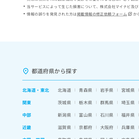
ち
み
当サービスによって生じた損害について、株式会社マイナビ及び
ら
は
情報の誤りを発見された方は
掲載情報の修正依頼フォーム
か
こ
ち
そ
ら
の
他
の
お
問
い
都道府県から探す
合
わ
せ
北海道
・
東北
北海道
青森県
岩手県
宮城県
は
こ
関東
茨城県
栃木県
群馬県
埼玉県
ち
ら
中部
新潟県
富山県
石川県
福井県
近畿
滋賀県
京都府
大阪府
兵庫県