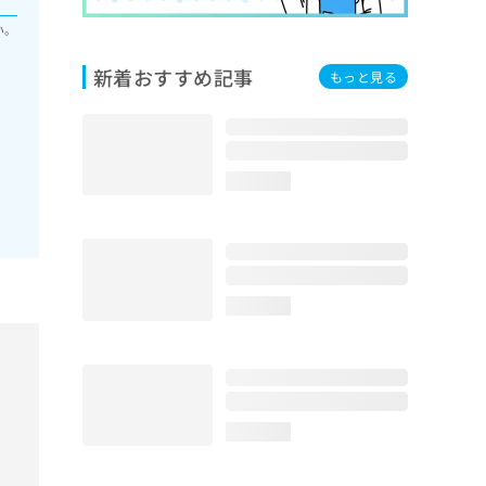
い。
新着おすすめ記事
もっと見る
loading...
loading...
loading...