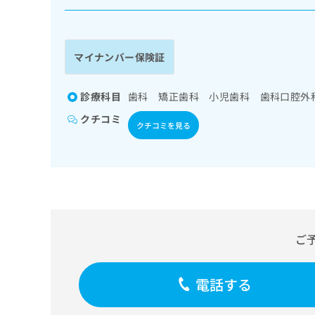
係
ク
者
リ
の
ニ
ッ
方
マイナンバー保険証
ク
は
ナ
こ
ビ
診療科目
歯科 矯正歯科 小児歯科 歯科口腔外
ち
に
クチコミ
関
ら
クチコミを見る
す
る
お
広
広
問
告
告
い
出
代
合
稿
わ
理
の
せ
ご
店
お
は
の
問
こ
い
方
ち
電話する
合
ら
は
わ
こ