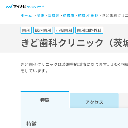
一
ホーム
関東
茨城県
結城市
結城
,
小田林
きど歯科クリニ
般
ユ
歯科
矯正歯科
小児歯科
歯科口腔外科
ー
ザ
きど歯科クリニック（茨
ー
の
方
きど歯科クリニックは茨城県結城市にあります。JR水戸
は
をしています。
こ
ち
ら
特徴
アクセス
医
マ
療
イ
ナ
関
特徴
ビ