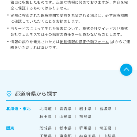
独自に収集したものです。正確な情報に努めておりますが、内容を完
全に保証するものではありません。
実際に検索された医療機関で受診を希望される場合は、必ず医療機関
に確認していただくことをお勧めします。
当サービスによって生じた損害について、株式会社マイナビ及び株式
会社ウェルネスではその賠償の責任を一切負わないものとします。
情報の誤りを発見された方は
掲載情報の修正依頼フォーム
からご連
絡をいただければ幸いです。
都道府県から探す
北海道
・
東北
北海道
青森県
岩手県
宮城県
秋田県
山形県
福島県
関東
茨城県
栃木県
群馬県
埼玉県
千葉県
東京都
神奈川県
山梨県