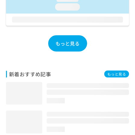
ご了
ら
み
承く
loading...
は
ださ
こ
無
い。
ち
料
ら
情
報
拡
掲
もっと見る
充
載
の
情
お
報
申
の
し
修
新着おすすめ記事
もっと見る
込
正
み
は
は
こ
こ
ち
ち
ら
loading...
ら
そ
の
他
loading...
の