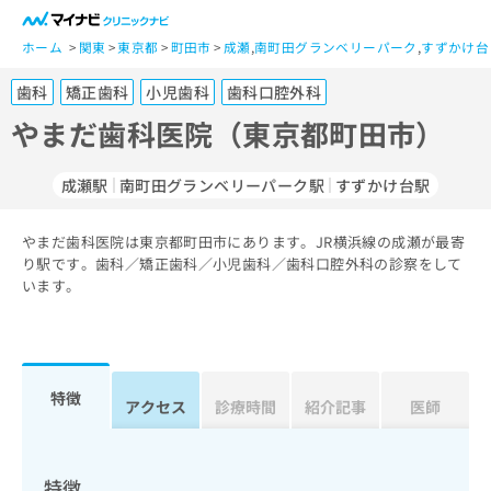
一
般
ホーム
関東
東京都
町田市
成瀬
,
南町田グランベリーパーク
,
すずかけ台
ユ
歯科
矯正歯科
小児歯科
歯科口腔外科
ー
ザ
やまだ歯科医院（東京都町田市）
ー
の
成瀬駅
南町田グランベリーパーク駅
すずかけ台駅
方
は
こ
やまだ歯科医院は東京都町田市にあります。JR横浜線の成瀬が最寄
り駅です。歯科／矯正歯科／小児歯科／歯科口腔外科の診察をして
ち
います。
ら
医
マ
療
イ
関
ナ
特徴
アクセス
診療時間
紹介記事
医師
係
ビ
者
ク
の
リ
方
ニ
特徴