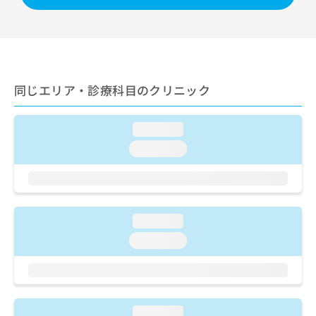
出
稿
クリ
資
稿
ニッ
の
料
クナ
の
お
の
ビサ
お
問
ご
イト
問
い
請
への
い
合
お問
求
同じエリア・診療科目のクリニック
合
合せ
わ
は
フォ
わ
せ
こ
ーム
せ
は
ち
とな
loading...
は
こ
ら
りま
こ
ち
loading...
す。
ち
ら
クリ
無
ら
ニッ
料
クの
資
情
予
料
報
約・
loading...
の
症状
拡
のご
ご
充
loading...
相談
請
の
など
求
お
はで
は
申
きま
こ
せん
し
ので
ち
込
loading...