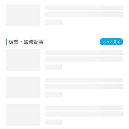
お
問
い
合
loading...
わ
せ
は
編集・監修記事
もっと見る
こ
ち
ら
loading...
loading...
loading...