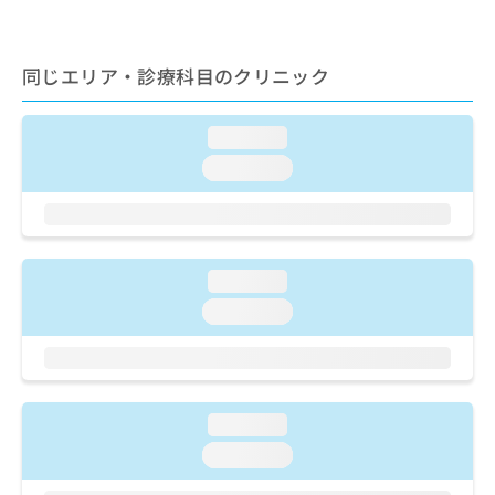
出
稿
クリ
資
稿
ニッ
の
料
クナ
の
お
の
ビサ
お
同じエリア・診療科目のクリニック
問
ご
イト
問
い
請
への
い
合
お問
求
loading...
合
合せ
わ
は
フォ
わ
せ
こ
loading...
ーム
せ
は
ち
とな
は
こ
ら
りま
こ
ち
す。
ち
ら
クリ
無
ら
ニッ
loading...
料
クの
資
情
予
loading...
料
報
約・
の
症状
拡
のご
ご
充
相談
請
の
など
求
お
はで
loading...
は
申
きま
loading...
こ
せん
し
ので
ち
込