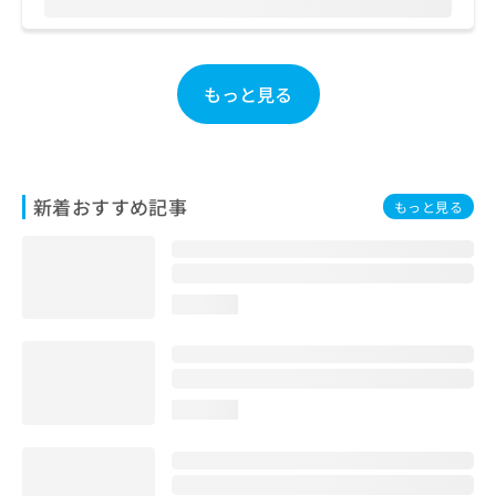
ご了
ら
み
承く
は
ださ
こ
無
い。
ち
料
もっと見る
ら
情
報
拡
掲
充
載
の
情
新着おすすめ記事
もっと見る
お
報
申
の
し
修
込
正
み
は
loading...
は
こ
こ
ち
ち
ら
ら
loading...
そ
の
他
の