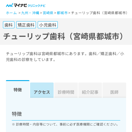
一
般
ホーム
九州・沖縄
宮崎県
都城市
チューリップ歯科（宮崎県都城市）
ユ
歯科
矯正歯科
小児歯科
ー
ザ
チューリップ歯科（宮崎県都城市）
ー
の
方
チューリップ歯科は宮崎県都城市にあります。歯科／矯正歯科／小
は
児歯科の診察をしています。
こ
ち
ら
特徴
医
アクセス
診療時間
紹介記事
医師
マ
療
イ
関
ナ
係
ビ
特徴
者
ク
の
リ
診療時間・内容等について、事前に必ず医療機関にご確認ください。
方
ニ