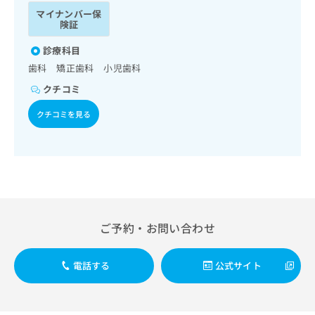
ッ
は
マイナンバー保
ク
こ
険証
ナ
ち
ビ
診療科目
ら
に
歯科 矯正歯科 小児歯科
関
広
クチコミ
す
広
告
る
告
クチコミを見る
代
お
出
理
問
稿
店
い
の
合
の
お
わ
方
問
せ
い
は
は
合
こ
こ
わ
ち
ご予約・お問い合わせ
ち
せ
ら
ら
は
こ
電話する
公式サイト
こち
ち
広
らは
広
ら
告
マイ
告
出
ナビ