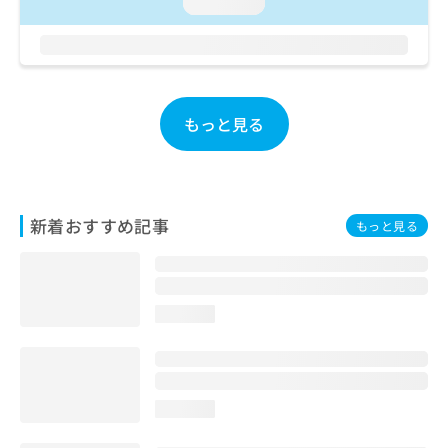
ご了
loading...
ら
み
承く
は
ださ
こ
無
い。
ち
料
ら
情
報
もっと見る
拡
掲
充
載
の
情
お
報
申
の
新着おすすめ記事
もっと見る
し
修
込
正
み
は
は
こ
こ
ち
loading...
ち
ら
ら
そ
の
loading...
他
の