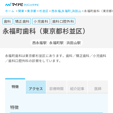
一
般
ホーム
関東
東京都
杉並区
西永福
,
永福町
,
浜田山
永福町歯科（東京都
ユ
歯科
矯正歯科
小児歯科
歯科口腔外科
ー
ザ
永福町歯科（東京都杉並区）
ー
の
西永福駅
永福町駅
浜田山駅
方
は
こ
永福町歯科は東京都杉並区にあります。歯科／矯正歯科／小児歯科
／歯科口腔外科の診察をしています。
ち
ら
医
マ
療
イ
特徴
アクセス
診療時間
紹介記事
医師
関
ナ
係
ビ
者
ク
の
リ
特徴
方
ニ