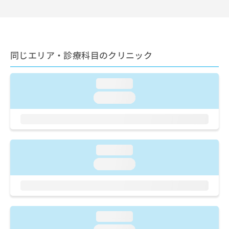
出
稿
クリ
資
稿
ニッ
の
料
クナ
の
お
の
ビサ
お
問
ご
イト
問
い
請
への
同じエリア・診療科目のクリニック
い
合
お問
求
合
合せ
わ
は
フォ
わ
せ
こ
ーム
loading...
せ
は
ち
とな
は
こ
loading...
ら
りま
こ
ち
す。
ち
ら
クリ
無
ら
ニッ
料
クの
資
情
予
loading...
料
報
約・
の
症状
拡
loading...
のご
ご
充
相談
請
の
など
求
お
はで
は
申
きま
こ
せん
し
loading...
ので
ち
込