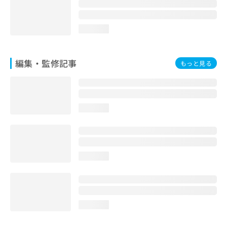
お
問
い
loading...
合
わ
せ
編集・監修記事
もっと見る
は
こ
ち
ら
loading...
loading...
loading...