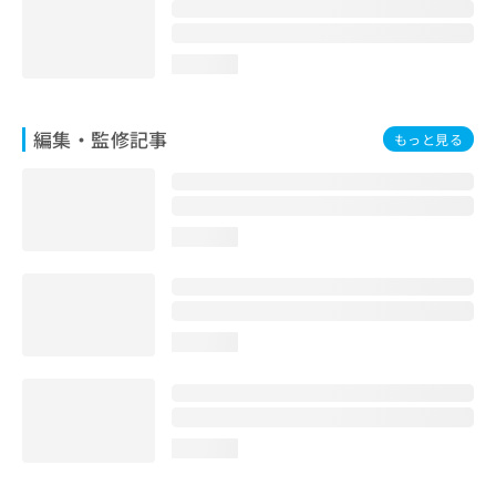
お
問
い
loading...
合
わ
せ
編集・監修記事
もっと見る
は
こ
ち
ら
loading...
loading...
loading...