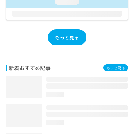
ご了
loading...
ら
み
承く
は
ださ
こ
無
い。
ち
料
ら
情
報
もっと見る
拡
掲
充
載
の
情
お
報
申
の
新着おすすめ記事
もっと見る
し
修
込
正
み
は
は
こ
こ
ち
loading...
ち
ら
ら
そ
の
loading...
他
の