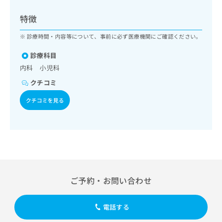
ッ
は
ク
こ
特徴
ナ
ち
ビ
診療時間・内容等について、事前に必ず医療機関にご確認ください。
ら
に
関
診療科目
広
す
広
内科 小児科
告
る
告
代
クチコミ
お
出
理
問
稿
クチコミを見る
店
い
の
合
の
お
わ
方
問
せ
い
は
は
合
こ
こ
わ
ち
ち
せ
ら
ら
は
ご予約・お問い合わせ
こ
こち
ち
広
らは
広
ら
告
電話する
マイ
告
出
ナビ