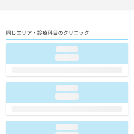
出
稿
クリ
資
稿
ニッ
の
料
クナ
の
お
の
ビサ
お
問
ご
イト
問
い
請
への
い
同じエリア・診療科目のクリニック
合
お問
求
合
合せ
わ
は
フォ
わ
せ
こ
ーム
loading...
せ
は
ち
とな
は
こ
ら
loading...
りま
こ
ち
す。
ち
ら
クリ
無
ら
ニッ
料
クの
資
情
予
loading...
料
報
約・
の
症状
拡
loading...
のご
ご
充
相談
請
の
など
求
お
はで
は
申
きま
こ
せん
し
loading...
ので
ち
込