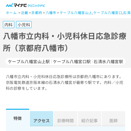
一
般
ホーム
近畿
京都府
八幡市
ケーブル八幡宮山上
,
ケーブル八幡宮口
,
石清
ユ
内科
小児科
ー
ザ
八幡市立内科・小児科休日応急診療
ー
所（京都府八幡市）
の
方
は
ケーブル八幡宮山上駅
ケーブル八幡宮口駅
石清水八幡宮駅
こ
ち
八幡市立内科・小児科休日応急診療所は京都府八幡市にあります。
ら
京阪電気鉄道京阪本線の石清水八幡宮が最寄り駅です。内科／小児
科の診察をしています。
医
マ
療
イ
関
ナ
係
ビ
者
ク
特徴
アクセス
診療時間
紹介記事
医師
の
リ
方
ニ