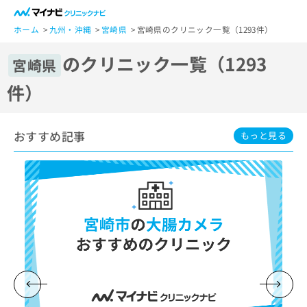
一
般
ホーム
九州・沖縄
宮崎県
宮崎県のクリニック一覧（1293件）
ユ
のクリニック一覧（1293
ー
宮崎県
ザ
件）
ー
の
方
おすすめ記事
は
もっと見る
こ
ち
ら
医
マ
療
イ
関
ナ
係
ビ
者
ク
の
リ
方
ニ