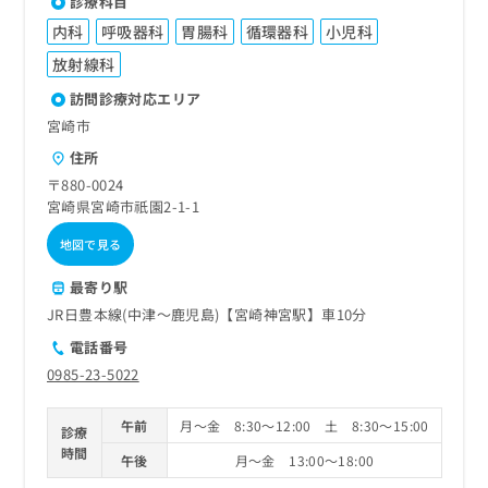
診療科目
内科
呼吸器科
胃腸科
循環器科
小児科
放射線科
訪問診療対応エリア
宮崎市
住所
〒880-0024
宮崎県宮崎市祇園2-1-1
地図で見る
最寄り駅
JR日豊本線(中津～鹿児島)【宮崎神宮駅】車10分
電話番号
0985-23-5022
午前
月～金 8:30～12:00 土 8:30～15:00
診療
時間
午後
月～金 13:00～18:00