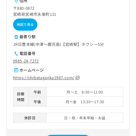
住所
ご了
ら
み
承く
〒880-0872
は
ださ
宮崎県宮崎市永楽町131
こ
無
い。
ち
料
地図で見る
ら
情
報
最寄り駅
拡
掲
JR日豊本線(中津～鹿児島)【宮崎駅】タクシー5分
充
載
の
電話番号
情
お
報
0985-24-7272
申
の
ホームページ
し
修
込
https://shibataganka1987.com/
正
み
は
は
こ
午前
月～土 8:30～12:00
診療
こ
ち
時間
ち
午後
月～金 13:30～17:30
ら
ら
そ
休診日
日・祝・年末年始・お盆
の
他
の