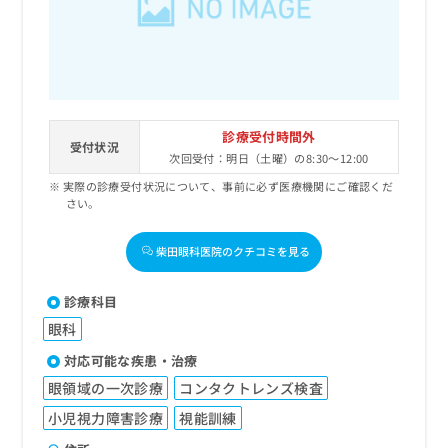
出
稿
クリ
資
稿
ニッ
の
料
クナ
の
お
の
ビサ
お
問
ご
イト
問
い
請
への
い
合
お問
求
合
合せ
わ
は
診療受付時間外
フォ
わ
受付状況
せ
こ
次回受付：明日（土曜）の8:30～12:00
ーム
せ
は
ち
とな
は
実際の診療受付状況について、事前に必ず医療機関にご確認くだ
こ
ら
りま
さい。
こ
ち
す。
ち
ら
クリ
無
ら
ニッ
柴田眼科医院のクチコミを見る
料
クの
資
情
予
料
報
約・
診療科目
の
症状
拡
眼科
のご
ご
充
相談
請
の
対応可能な疾患・治療
など
求
お
はで
眼領域の一次診療
コンタクトレンズ検査
は
申
きま
こ
せん
小児視力障害診療
視能訓練
し
ので
ち
込