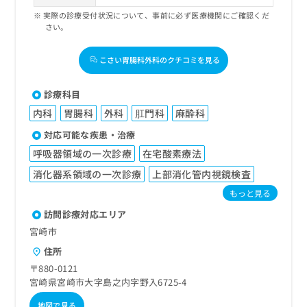
実際の診療受付状況について、事前に必ず医療機関にご確認くだ
さい。
こさい胃腸科外科のクチコミを見る
診療科目
内科
胃腸科
外科
肛門科
麻酔科
対応可能な疾患・治療
呼吸器領域の一次診療
在宅酸素療法
消化器系領域の一次診療
上部消化管内視鏡検査
もっと見る
訪問診療対応エリア
宮崎市
住所
〒880-0121
宮崎県宮崎市大字島之内字野入6725-4
地図で見る