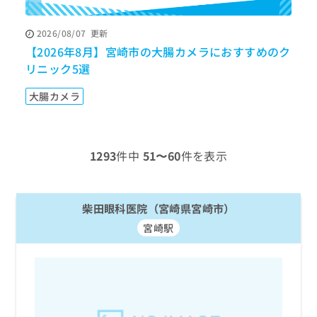
ッ
は
ク
こ
2026/08/07
更新
ナ
ち
【2026年8月】宮崎市の大腸カメラにおすすめのク
【
ビ
ら
に
リニック5選
す
関
広
す
広
大腸カメラ
告
る
告
代
お
出
理
問
稿
店
い
の
1293
件中
51〜60
件を表示
合
の
お
わ
方
問
せ
い
は
は
柴田眼科医院（宮崎県宮崎市）
合
こ
こ
わ
ち
宮崎駅
ち
せ
ら
ら
は
こ
こち
ち
広
らは
広
ら
告
マイ
告
出
ナビ