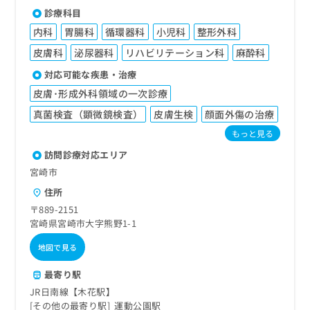
診療科目
内科
胃腸科
循環器科
小児科
整形外科
皮膚科
泌尿器科
リハビリテーション科
麻酔科
対応可能な疾患・治療
皮膚･形成外科領域の一次診療
真菌検査（顕微鏡検査）
皮膚生検
顔面外傷の治療
もっと見る
訪問診療対応エリア
宮崎市
住所
〒889-2151
宮崎県宮崎市大字熊野1-1
地図で見る
最寄り駅
JR日南線【木花駅】
その他の最寄り駅
運動公園駅