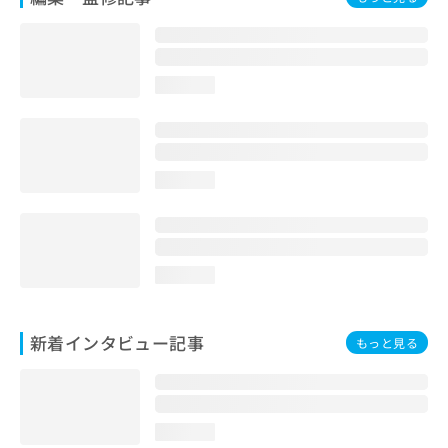
loading...
loading...
loading...
新着インタビュー記事
もっと見る
loading...