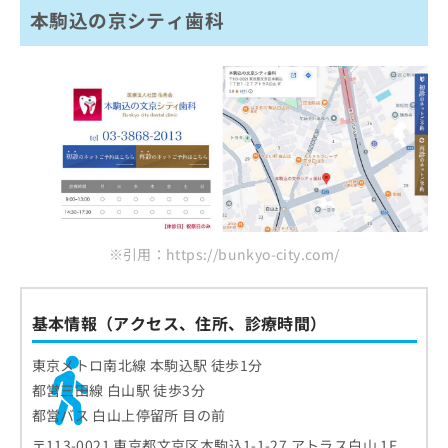
本駒込の京シティ歯科
※引用：https://bunkyo-city.com/
基本情報（アクセス、住所、診療時間）
東京メトロ南北線 本駒込駅 徒歩1分
都営三田線 白山駅 徒歩3分
都営バス 白山上停留所 目の前
〒113-0021 東京都文京区本駒込1-1-27 アトラス白山 1F