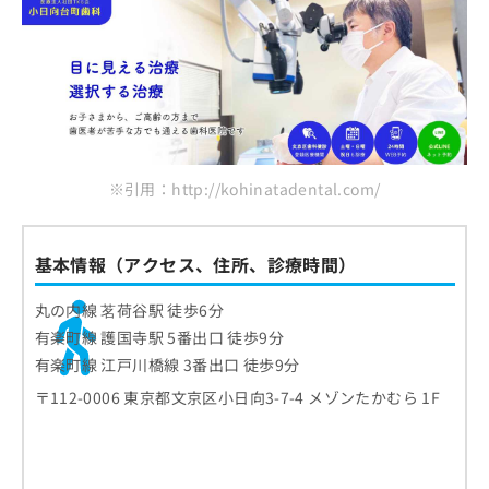
の歯科クリニック5選
お
問
い
合
わ
せ
は
こ
※引用：http://kohinatadental.com/
ち
ら
基本情報（アクセス、住所、診療時間）
丸の内線 茗荷谷駅 徒歩6分
有楽町線 護国寺駅 5番出口 徒歩9分
有楽町線 江戸川橋線 3番出口 徒歩9分
〒112-0006 東京都文京区小日向3-7-4 メゾンたかむら 1F