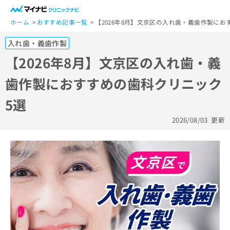
一
般
ホーム
おすすめ記事一覧
【2026年8月】文京区の入れ歯・義歯作製にお
ユ
入れ歯・義歯作製
ー
ザ
【2026年8月】文京区の入れ歯・義
ー
歯作製におすすめの歯科クリニック
の
方
5選
は
こ
2026/08/03
更新
ち
ら
医
マ
療
イ
関
ナ
係
ビ
者
ク
の
リ
方
ニ