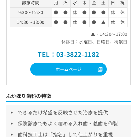
診療時間
月
火
水
木
金
土
日
祝
9:30～12:30
●
●
休
●
●
●
休
休
14:30～18:00
●
●
休
●
●
▲
休
休
▲…14:30～17:00
休診日：水曜日、日曜日、祝祭日
TEL：03-3822-1182
ホームページ
ふかほり歯科の特徴
できるだけ希望を反映させた治療を提供
保険診療でもよく噛める入れ歯・義歯を作製
歯科技工士は「指名」して仕上がりを重視