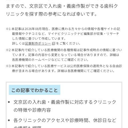
出
稿
クリ
資
ますので、文京区で入れ歯・義歯作製ができる歯科ク
稿
ニッ
の
料
クナ
の
リニックを探す際の参考になれば幸いです。
お
の
ビサ
お
問
ご
イト
問
い
請
への
本記事は2026年08月現在、医療に携わる方々からの情報や各種サイトの記
い
合
お問
求
載情報やクチコミなど、マイナビクリニックナビ編集部が収集・リサーチ
合
合せ
わ
は
した情報に基づいて作成しています。
フォ
わ
せ
こ
詳しくは
記事制作ポリシー
をご覧ください。
ーム
せ
は
ち
本記事内で紹介している医療機関の各種情報は記事作成時点の情報に基づい
とな
は
こ
ら
ています。記事の内容から変更となっている場合がありますので、詳細は
りま
こ
ち
各医療機関のホームページなどにてご確認ください。
す。
ち
ら
クリ
本記事内で紹介している医療サービスは公的医療保険の適用外となる自由診
無
ら
ニッ
療が含まれる場合があります。詳細は各医療機関にてご確認ください。
料
クの
資
情
予
料
報
約・
この記事でわかること
の
症状
拡
のご
ご
充
相談
文京区の入れ歯・義歯作製に対応するクリニック
請
の
など
求
お
の特徴や診療内容
はで
は
申
きま
こ
せん
各クリニックのアクセスや診療時間、休診日など
し
ので
ち
込
の情報も網羅