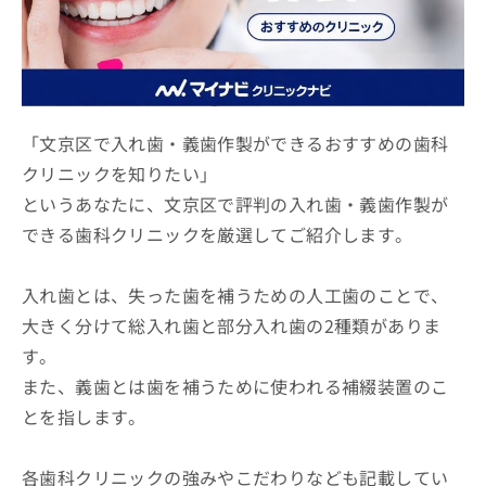
ッ
は
ク
こ
ナ
ち
ビ
ら
に
関
広
「文京区で入れ歯・義歯作製ができるおすすめの歯科
す
広
告
る
告
クリニックを知りたい」
代
お
出
というあなたに、文京区で評判の入れ歯・義歯作製が
理
問
稿
店
い
の
できる歯科クリニックを厳選してご紹介します。
合
の
お
わ
方
問
入れ歯とは、失った歯を補うための人工歯のことで、
せ
い
は
は
合
こ
大きく分けて総入れ歯と部分入れ歯の2種類がありま
こ
わ
ち
す。
ち
せ
ら
ら
は
また、義歯とは歯を補うために使われる補綴装置のこ
こ
とを指します。
こち
ち
広
らは
広
ら
告
マイ
告
出
各歯科クリニックの強みやこだわりなども記載してい
ナビ