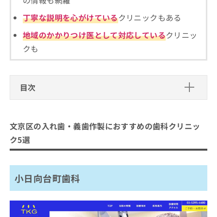
ご了
ら
み
承く
は
丁寧な説明を心がけている
クリニックもある
ださ
こ
無
い。
地域のかかりつけ医として対応している
クリニッ
ち
料
ら
情
クも
報
拡
掲
充
載
の
情
目次
お
報
申
の
文京区の入れ歯・義歯作製におすすめ
し
修
の歯科クリニック5選
込
正
文京区の入れ歯・義歯作製におすすめの歯科クリニッ
み
小日向台町歯科
は
ク5選
は
こ
本駒込の京シティ歯科
こ
ち
ち
ふかほり歯科
ら
ら
小日向台町歯科
高橋歯科クリニック文京
そ
広野歯科クリニック
の
他
まとめ：文京区の入れ歯・義歯作製におすすめ
の