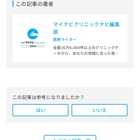
この記事の著者
マイナビクリニックナビ編集
部
医療ライター
全国16万6,000件以上のクリニックデ
ータから、あなたの地域に合った医療
機関を見つけられる、クリニック検索
＆医療情報サイト「マイナビクリニッ
クナビ」。
編集部では、地域ごとの医療機関情報
をわかりやすく整理し、最新の公式情
報にもとづいて発信しています。
この記事は参考になりましたか？
また、医療広告ガイドラインに準拠し
はい
た編集体制を整えており、編集部内に
いいえ
は、一般社団法人薬機法医療法規格協
会が実施する「YMAA（薬機法・医療
法適法広告取扱個人認証規格）」講習
を修了したメンバーが複数名在籍して
います。