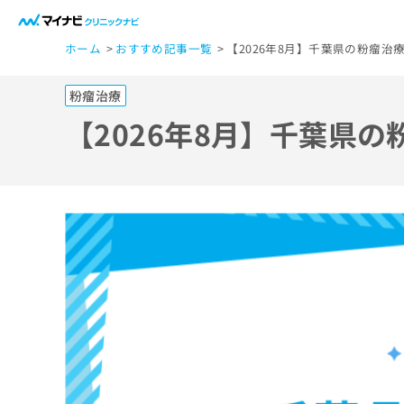
一
ホーム
おすすめ記事一覧
【2026年8月】千葉県の粉瘤治
般
ユ
粉瘤治療
ー
ザ
【2026年8月】千葉県
ー
の
方
は
こ
ち
ら
医
マ
療
イ
ナ
関
ビ