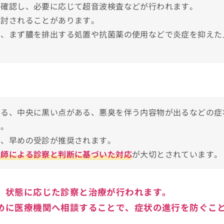
を確認し、必要に応じて超音波検査などが行われます。
検討されることがあります。
駅前
は、まず膿を排出する処置や抗菌薬の使用などで炎症を抑えた
しよう！
いる、中央に黒い点がある、悪臭を伴う内容物が出るなどの症
仕方
す。
は、早めの受診が推奨されます。
医師による診察と判断に基づいた対応
が大切とされています。
、状態に応じた診察と治療が行われます。
めに医療機関へ相談することで、症状の進行を防ぐこ
のクリニック10選