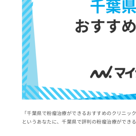
係
ク
者
リ
の
ニ
ッ
方
ク
は
ナ
こ
ビ
ち
に
関
ら
す
る
お
広
広
問
告
告
い
出
代
合
稿
わ
理
の
せ
店
お
は
「千葉県で粉瘤治療ができるおすすめのクリニッ
の
問
こ
い
方
ち
というあなたに、千葉県で評判の粉瘤治療ができ
合
ら
は
わ
こ