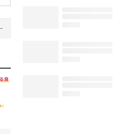
loading...
loading...
る良
loading...
。