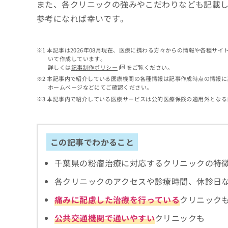
せ
こち
また、各クリニックの強みやこだわりなども記載
ち
らは
は
参考になれば幸いです。
マイ
こ
ら
ナビ
ち
クリ
ら
ニッ
本記事は2026年08月現在、医療に携わる方々からの情報や各種サ
クナ
いて作成しています。
広
ビサ
詳しくは
記事制作ポリシー
をご覧ください。
広
資
イト
告
告
本記事内で紹介している医療機関の各種情報は記事作成時点の情報に
への
料
出
ホームページなどにてご確認ください。
出
お問
の
稿
合せ
稿
本記事内で紹介している医療サービスは公的医療保険の適用外となる
ご
の
フォ
の
請
お
ーム
お
求
問
とな
問
りま
は
い
い
この記事でわかること
す。
こ
合
合
クリ
ち
わ
ニッ
わ
千葉県の粉瘤治療に対応するクリニックの特
ら
せ
クの
せ
は
予
は
各クリニックのアクセスや診療時間、休診日
約・
こ
こ
無
症状
ち
痛みに配慮した治療を行っている
クリニック
ち
のご
料
ら
相談
ら
情
公共交通機関で通いやすい
クリニックも
など
報
はで