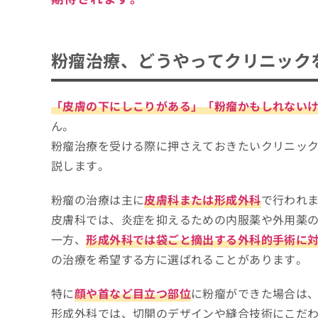
粉瘤治療、どうやってクリニック
「皮膚の下にしこりがある」「粉瘤かもしれない
ん。
粉瘤治療を受ける際に押さえておきたいクリニッ
説します。
粉瘤の治療は主に
皮膚科または形成外科
で行われ
皮膚科では、炎症を抑えるための内服薬や外用薬
一方、
形成外科では袋ごと摘出する外科的手術に
の治療を希望する方に選ばれることがあります。
特に
顔や首など目立つ部位
に粉瘤ができた場合は
形成外科では、切開のデザインや縫合技術にこだ