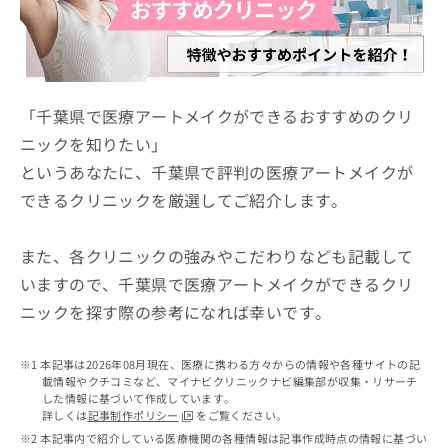
ッ
は
ク
こ
ナ
ち
ビ
ら
に
関
「千葉県で医療アートメイクができるおすすめのクリ
広
す
広
ニックを知りたい」
告
る
告
代
というあなたに、千葉県で評判の医療アートメイクが
お
出
理
問
稿
できるクリニックを厳選してご紹介します。
店
い
の
合
の
お
わ
方
問
また、各クリニックの強みやこだわりなども記載して
せ
い
は
いますので、千葉県で医療アートメイクができるクリ
は
合
こ
ニックを探す際の参考になれば幸いです。
こ
わ
ち
ち
せ
ら
ら
は
本記事は2026年08月現在、医療に携わる方々からの情報や各種サイトの記
こ
載情報やクチコミなど、マイナビクリニックナビ編集部が収集・リサーチ
こち
ち
広
した情報に基づいて作成しています。
らは
広
ら
告
詳しくは
記事制作ポリシー
をご覧ください。
マイ
告
出
本記事内で紹介している医療機関の各種情報は記事作成時点の情報に基づい
ナビ