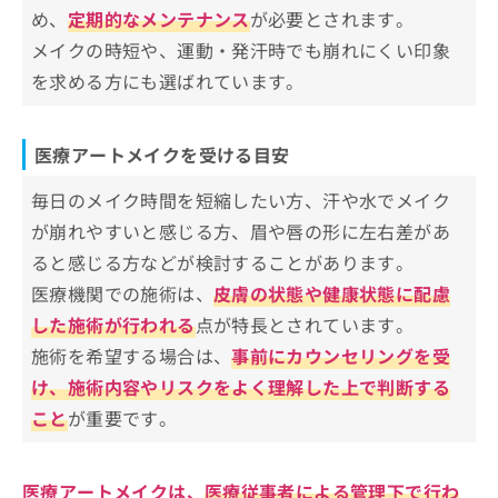
お
め、
定期的なメンテナンス
医療アートメイクのメリット・デメリ
が必要とされます。
問
ットとは
メイクの時短や、運動・発汗時でも崩れにくい印象
い
を求める方にも選ばれています。
医療アートメイクのメリット
合
医療アートメイクが可能な施術箇所と
わ
医療アートメイクのデメリット
特徴
せ
は
医療アートメイクを受ける目安
眉
医療アートメイクに関する質問10選！
こ
アイライン
ち
毎日のメイク時間を短縮したい方、汗や水でメイク
まとめ：千葉県で評判の医療アートメイクにお
ら
唇
が崩れやすいと感じる方、眉や唇の形に左右差があ
すすめのクリニック5選
ヘアライン
ると感じる方などが検討することがあります。
傷跡の補整
医療機関での施術は、
皮膚の状態や健康状態に配慮
した施術が行われる
点が特長とされています。
施術を希望する場合は、
事前にカウンセリングを受
け、施術内容やリスクをよく理解した上で判断する
こと
が重要です。
医療アートメイクは、
医療従事者による管理下で行わ