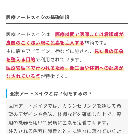
ご了
医療アートメイクの基礎知識
ら
み
承く
は
ださ
医療アートメイクとは？何をするの？
医療アートメイクのクリニック、どうやって選
こ
無
い。
医療アートメイクの基礎知識
医療アートメイクを受ける目安
ち
べばいい？
料
ら
情
医療アートメイクは、
医療機関で医師または看護師が
報
医療アートメイクを受けるクリニック
拡
掲
を選ぶ際にチェックする4つのポイント
皮膚のごく浅い層に色素を注入する
施術です。
充
載
主に眉やアイライン、唇などに施され、
見た目の印象
そもそも医療アートメイクってどんな施術？よく
の
情
千葉県で評判の医療アートメイクにお
お
ある質問も掲載！
報
を整える目的
で利用されています。
すすめのクリニック5選
申
の
医療管理下で行われるため、衛生面や体調への配慮が
し
修
HSクリニック
なされている点
が特徴です。
込
正
肌と歯のクリニック 東京ベイ幕張
み
は
は
こ
船橋中央クリニック
医療アートメイクとは？何をするの？
こ
ち
イデア美容皮膚科クリニック 船橋院
ち
ら
医療アートメイクでは、カウンセリングを通じて希
ら
ファミール産院たてやま
望のデザインや色味、体調などを確認した上で、専
そ
【医療アートメイクの基礎知識】これを知って
の
用の機器を用いて皮膚に色素を定着させます。
から医療アートメイクの施術を検討しよう！
他
注入される色素は時間とともに徐々に薄れていくた
の