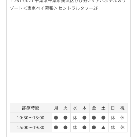
〒261-0021 千葉県千葉市美浜区ひび野2-3 アパホテル＆リ
ゾート＜東京ベイ幕張＞セントラルタワー2F
診療時間
月
火
水
木
金
土
日
祝
10:30〜13:00
●
●
休
●
●
●
休
休
15:00〜19:30
●
●
休
●
●
▲
休
休