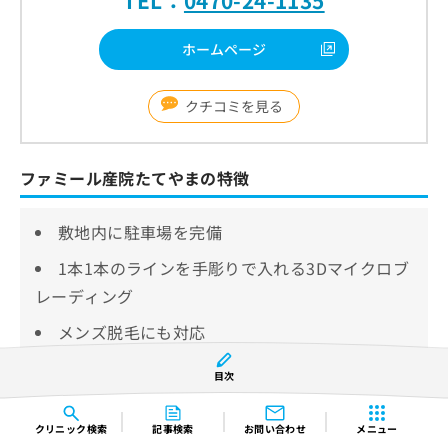
ホームページ
クチコミを見る
ファミール産院たてやまの特徴
敷地内に駐車場を完備
1本1本のラインを手彫りで入れる3Dマイクロブ
レーディング
メンズ脱毛にも対応
目次
ファミール産院たてやまは、JR館山駅東口から徒歩5分
の場所にあるアクセスの良いクリニックです。
クリニック
検索
記事検索
お問い合わせ
メニュー
敷地内には駐車場を完備しているため、自動車での通