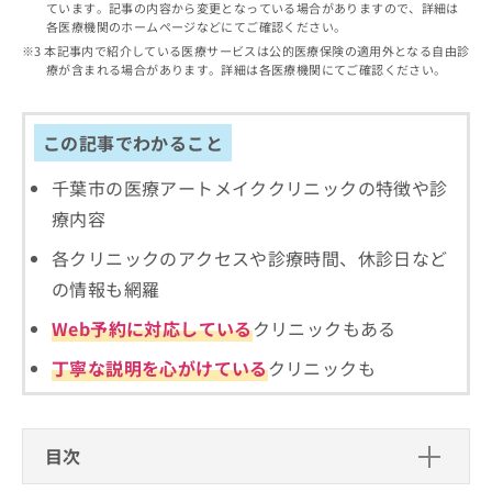
出
ています。記事の内容から変更となっている場合がありますので、詳細は
稿
クリ
資
各医療機関のホームページなどにてご確認ください。
稿
ニッ
の
料
クナ
の
本記事内で紹介している医療サービスは公的医療保険の適用外となる自由診
お
の
ビサ
療が含まれる場合があります。詳細は各医療機関にてご確認ください。
お
問
ご
イト
問
い
請
への
い
合
お問
求
合
合せ
この記事でわかること
わ
は
フォ
わ
せ
こ
ーム
せ
は
千葉市の医療アートメイククリニックの特徴や診
ち
とな
は
こ
ら
りま
療内容
こ
ち
す。
ち
ら
クリ
各クリニックのアクセスや診療時間、休診日など
無
ら
ニッ
料
の情報も網羅
クの
資
情
予
料
Web予約に対応している
クリニックもある
報
約・
の
症状
拡
のご
丁寧な説明を心がけている
クリニックも
ご
充
相談
請
の
など
求
お
はで
は
申
きま
目次
こ
せん
し
ので
ち
込