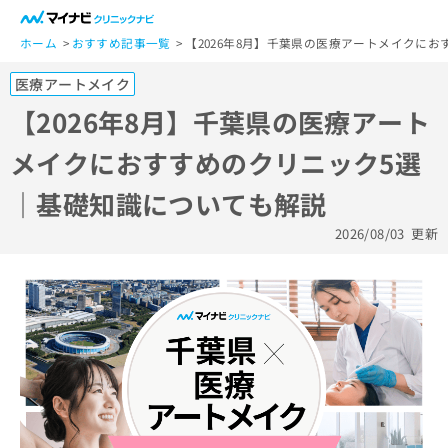
一
般
ホーム
おすすめ記事一覧
【2026年8月】千葉県の医療アートメイクに
ユ
医療アートメイク
ー
ザ
【2026年8月】千葉県の医療アート
ー
メイクにおすすめのクリニック5選
の
方
｜基礎知識についても解説
は
こ
2026/08/03
更新
ち
ら
医
マ
療
イ
関
ナ
係
ビ
者
ク
の
リ
方
ニ