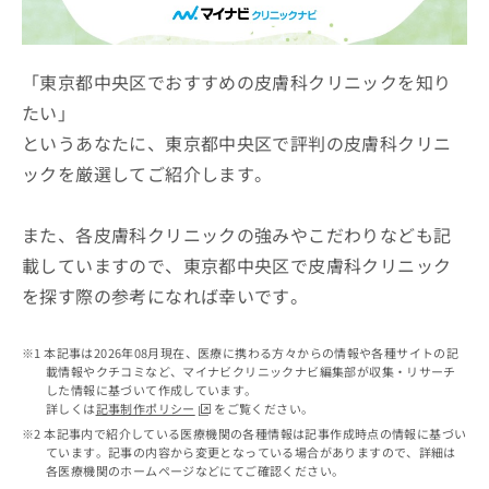
ッ
は
ク
こ
ナ
ち
ビ
「東京都中央区でおすすめの皮膚科クリニックを知り
ら
に
たい」
関
広
というあなたに、東京都中央区で評判の皮膚科クリニ
す
広
告
る
告
ックを厳選してご紹介します。
代
お
出
理
問
稿
店
い
また、各皮膚科クリニックの強みやこだわりなども記
の
合
の
お
載していますので、東京都中央区で皮膚科クリニック
わ
方
問
を探す際の参考になれば幸いです。
せ
い
は
は
合
こ
こ
わ
ち
本記事は2026年08月現在、医療に携わる方々からの情報や各種サイトの記
ち
せ
ら
載情報やクチコミなど、マイナビクリニックナビ編集部が収集・リサーチ
ら
は
した情報に基づいて作成しています。
こ
詳しくは
記事制作ポリシー
をご覧ください。
こち
ち
広
本記事内で紹介している医療機関の各種情報は記事作成時点の情報に基づい
らは
広
ら
ています。記事の内容から変更となっている場合がありますので、詳細は
告
マイ
各医療機関のホームページなどにてご確認ください。
告
出
ナビ