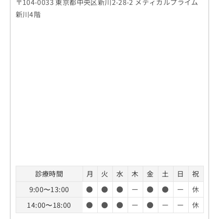
〒104-0033 東京都中央区新川2-28-2 メディカルプライム
新川4階
診療時間
月
火
水
木
金
土
日
祝
9:00〜13:00
●
●
●
ー
●
●
ー
休
14:00〜18:00
●
●
●
ー
●
ー
ー
休