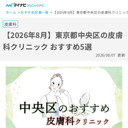
一
般
ホーム
おすすめ記事一覧
【2026年8月】東京都中央区の皮膚科クリニック
ユ
皮膚科
ー
ザ
【2026年8月】東京都中央区の皮膚
ー
科クリニック おすすめ5選
の
方
2026/08/07
更新
は
こ
ち
ら
医
マ
療
イ
関
ナ
係
ビ
者
ク
の
リ
方
ニ