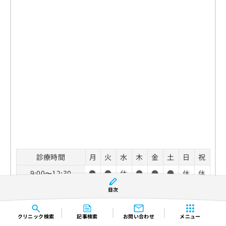
診療時間
月
火
水
木
金
土
日
祝
9:00〜12:30
●
●
休
●
●
●
休
休
14:30〜18:00
●
●
休
●
●
休
休
休
目次
休診日：水曜日、土曜日午後、日曜日、祝祭日
クリニック
検索
記事検索
お問い合わせ
メニュー