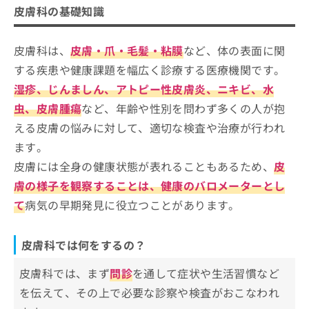
ご了
皮膚科クリニック、どうやって選べばいい？
ら
み
皮膚科の基礎知識
承く
皮膚科を受診する目安
は
ださ
皮膚科を選ぶ際の4つのポイント
こ
無
い。
ち
皮膚科は、
皮膚・爪・毛髪・粘膜
など、体の表面に関
料
ら
そもそも皮膚科治療って何？診療可能な皮膚ト
情
する疾患や健康課題を幅広く診療する医療機関です。
報
ラブル
湿疹、じんましん、アトピー性皮膚炎、ニキビ、水
拡
掲
充
虫、皮膚腫瘍
など、年齢や性別を問わず多くの人が抱
載
東京都中央区で評判の皮膚科クリニッ
の
情
クおすすめ5選
える皮膚の悩みに対して、適切な検査や治療が行われ
お
報
ます。
申
日本橋いろどり皮ふ科クリニック
の
し
修
皮膚には全身の健康状態が表れることもあるため、
皮
日本橋浜町駅前皮ふ科
込
正
膚の様子を観察することは、健康のバロメーターとし
み
東京八丁堀皮膚科・形成外科
は
は
て
病気の早期発見に役立つことがあります。
こ
小伝馬町駅前皮膚科
こ
ち
ち
佃リバーシティ皮膚科
ら
ら
皮膚科では何をするの？
【皮膚科について】これを知ってから検討しよ
そ
皮膚科では、まず
問診
を通して症状や生活習慣など
う！
の
他
を伝えて、その上で必要な診察や検査がおこなわれ
【皮膚科の基礎知識】これを知ってか
の