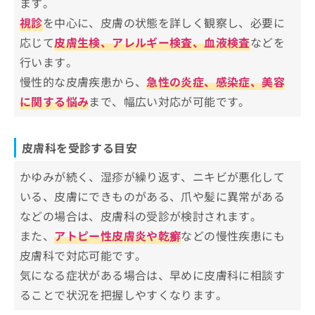
ます。
お
ら皮膚科の受診を検討しよう！見つか
視診
を中心に、皮膚の状態を詳しく観察し、必要に
問
る病気の一例
湿疹・皮膚炎
い
応じて
皮膚生検、アレルギー検査、血液検査
皮膚科を受診する目安
などを
合
アトピー性皮膚炎
行います。
皮膚科での診療
わ
皮膚科でよくある質問10選！
ニキビ（尋常性ざ瘡）
せ
慢性的な皮膚疾患から、
急性の炎症、感染症、美容
定期的な皮膚チェック
は
じんましん
に関する悩み
まとめ：東京都中央区で評判の皮膚科クリニッ
まで、幅広い対応が可能です。
かゆみや赤みがある場合
こ
クおすすめ5選
水虫（白癬）
ち
皮膚の感染症
ら
皮膚腫瘍・ほくろの変化
皮膚科を受診する目安
家族歴や体質がある場合
その他の皮膚疾患
その他の皮膚の変化
かゆみが続く、湿疹が繰り返す、ニキビが悪化して
いる、皮膚にできものがある、爪や髪に異常がある
などの場合は、皮膚科の受診が検討されます。
また、
アトピー性皮膚炎や乾癬
などの慢性疾患にも
皮膚科で対応可能です。
気になる症状がある場合は、早めに皮膚科に相談す
ることで状況を把握しやすくなります。