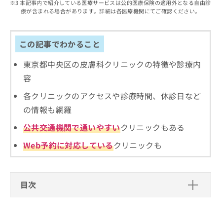
出
本記事内で紹介している医療サービスは公的医療保険の適用外となる自由診
稿
クリ
資
療が含まれる場合があります。詳細は各医療機関にてご確認ください。
稿
ニッ
の
料
クナ
の
お
の
ビサ
お
問
ご
イト
問
この記事でわかること
い
請
への
い
合
お問
求
合
合せ
東京都中央区の皮膚科クリニックの特徴や診療内
わ
は
フォ
わ
せ
こ
容
ーム
せ
は
ち
とな
は
こ
ら
各クリニックのアクセスや診療時間、休診日など
りま
こ
ち
す。
の情報も網羅
ち
ら
クリ
無
ら
ニッ
公共交通機関で通いやすい
クリニックもある
料
クの
資
情
予
Web予約に対応している
クリニックも
料
報
約・
の
症状
拡
のご
ご
充
相談
請
の
など
目次
求
お
はで
は
申
きま
皮膚科の基礎知識
こ
せん
し
ので
ち
込
皮膚科では何をするの？