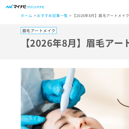
一
ホーム
おすすめ記事一覧
【2026年8月】眉毛アートメイ
般
ユ
眉毛アートメイク
ー
ザ
【2026年8月】眉毛ア
ー
の
方
は
こ
ち
ら
医
マ
療
イ
ナ
関
ビ