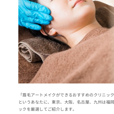
係
ク
者
リ
の
ニ
ッ
方
ク
は
ナ
こ
ビ
ち
に
関
ら
す
る
お
広
広
問
告
告
い
出
代
合
稿
わ
理
の
せ
店
お
は
「眉毛アートメイクができるおすすめのクリニッ
の
問
こ
い
方
ち
というあなたに、東京、大阪、名古屋、九州は福
合
ら
は
ックを厳選してご紹介します。
わ
こ