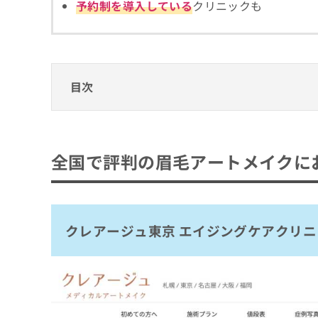
予約制を導入している
クリニックも
拡
資
きま
充
料
せん
の
ので
の
ご了
お
ご
承く
申
請
ださ
し
求
い。
目次
込
は
み
こ
全国で評判の眉毛アートメイクにおすすめの
は
ち
こ
ら
クレアージュ東京 エイジングケアクリニッ
ち
全国で評判の眉毛アートメイクに
ら
東京中央クリニック
無
TRUE DESIGN CLINIC
料
掲
情
よつば会クリニック 難波院
載
報
クレアージュ東京 エイジングケアクリニ
ウェルネスビューティクリニック 名古屋院
情
拡
報
充
天白橋内科内視鏡クリニック
の
の
クリニーク福岡天神
修
お
正
申
広島ステーションクリニック MILKY CLOU
は
し
明神クリニック
こ
込