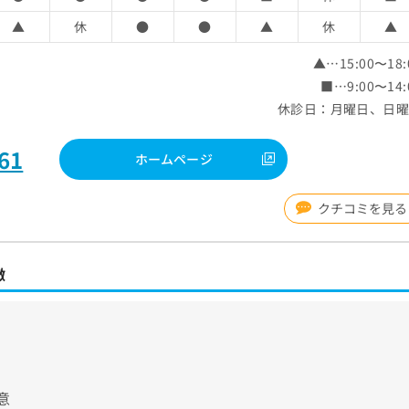
▲
休
●
●
▲
休
▲
▲…15:00〜18:
■…9:00〜14:
休診日：月曜日、日
61
ホームページ
クチコミを見る
徴
意