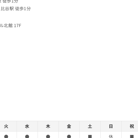
 徒歩1分
比谷駅 徒歩1分
ル北館 17F
火
水
木
金
土
日
祝
●
●
●
●
■
休
■