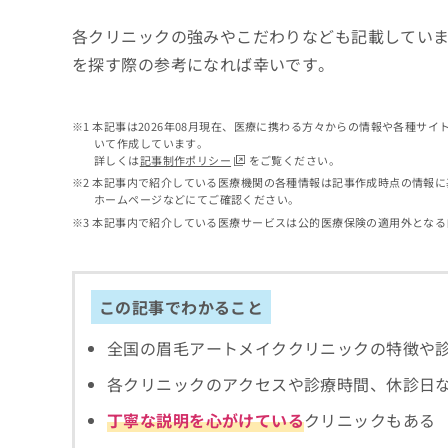
せ
こち
ち
らは
は
各クリニックの強みやこだわりなども記載してい
マイ
こ
ら
ナビ
を探す際の参考になれば幸いです。
ち
クリ
ら
ニッ
クナ
広
ビサ
本記事は2026年08月現在、医療に携わる方々からの情報や各種サ
広
資
イト
告
いて作成しています。
告
への
料
詳しくは
記事制作ポリシー
をご覧ください。
出
出
お問
の
稿
本記事内で紹介している医療機関の各種情報は記事作成時点の情報に
合せ
稿
ご
ホームページなどにてご確認ください。
の
フォ
の
請
お
本記事内で紹介している医療サービスは公的医療保険の適用外となる
ーム
お
求
問
とな
問
りま
は
い
い
す。
こ
合
合
クリ
ち
わ
この記事でわかること
ニッ
わ
ら
せ
クの
せ
は
予
全国の眉毛アートメイククリニックの特徴や
は
約・
こ
こ
無
症状
各クリニックのアクセスや診療時間、休診日
ち
ち
のご
料
ら
相談
ら
情
丁寧な説明を心がけている
クリニックもある
など
報
はで