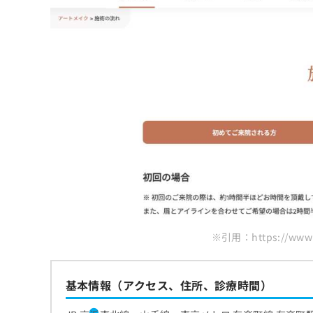
ち
み
さっぽろ美容クリニック
ら
は
こ
まとめ：全国で評判の眉毛アートメイクにお
ち
そ
ら
の
他
の
お
問
い
合
わ
せ
は
こ
ち
※引用：https://www.w
ら
基本情報（アクセス、住所、診療時間）