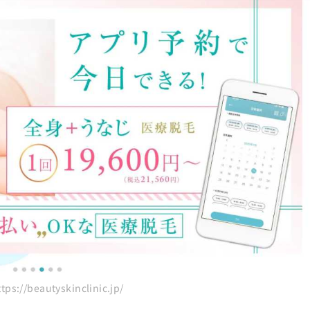
リニック10選
://beautyskinclinic.jp/