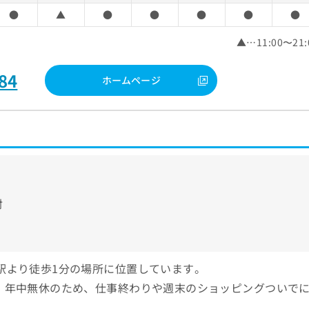
●
▲
●
●
●
●
●
▲…11:00〜21:
84
ホームページ
射
宿駅より徒歩1分の場所に位置しています。
り、年中無休のため、仕事終わりや週末のショッピングついで