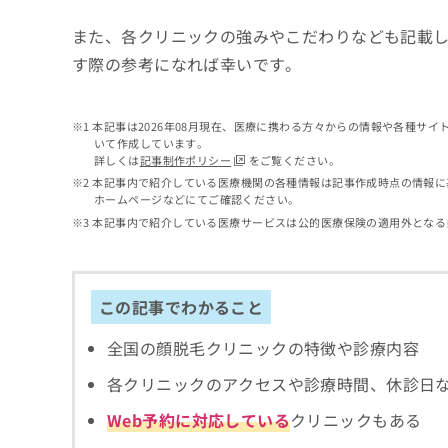
せ
こち
ち
らは
は
また、各クリニックの強みやこだわりなども記載
マイ
こ
ら
ナビ
す際の参考になれば幸いです。
ち
クリ
ら
ニッ
クナ
広
ビサ
本記事は2026年08月現在、医療に携わる方々からの情報や各種サ
広
資
イト
告
いて作成しています。
告
への
料
詳しくは
記事制作ポリシー
をご覧ください。
出
出
お問
の
稿
本記事内で紹介している医療機関の各種情報は記事作成時点の情報に
合せ
稿
ご
ホームページなどにてご確認ください。
の
フォ
の
請
お
本記事内で紹介している医療サービスは公的医療保険の適用外となる
ーム
お
求
問
とな
問
りま
は
い
い
す。
こ
合
合
クリ
ち
わ
この記事でわかること
ニッ
わ
ら
せ
クの
せ
は
予
全国の顔脱毛クリニックの特徴や診療内容
は
約・
こ
こ
無
症状
各クリニックのアクセスや診療時間、休診日
ち
ち
のご
料
ら
相談
ら
情
Web予約に対応している
クリニックもある
など
報
はで