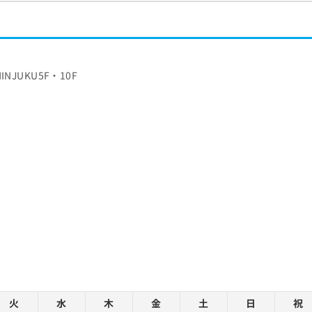
INJUKU5F・10F
火
水
木
金
土
日
祝