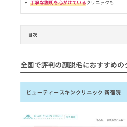
丁寧な説明を心がけている
クリニックも
拡
資
きま
充
料
せん
の
ので
の
ご了
お
ご
承く
申
請
ださ
し
求
い。
目次
込
は
み
こ
全国で評判の顔脱毛におすすめのクリニック
は
ち
こ
ら
ビューティースキンクリニック 新宿院
ち
全国で評判の顔脱毛におすすめの
ら
Hana beauty clinic
無
ロレシー美容クリニック 心斎橋駅前院
料
掲
情
LaLa clinic
載
報
ビューティースキンクリニック 新宿院
名古屋マリアクリニック
情
拡
報
充
ISAクリニック
の
の
広島プルミエクリニック
修
お
正
申
赤坂クリニック
は
し
札幌中央クリニック
こ
込