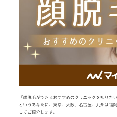
係
ク
者
リ
の
ニ
ッ
方
ク
は
ナ
こ
ビ
ち
に
関
ら
す
る
お
広
広
問
告
告
い
出
代
合
稿
わ
理
の
せ
店
お
は
「顔脱毛ができるおすすめのクリニックを知りた
の
問
こ
い
方
ち
というあなたに、東京、大阪、名古屋、九州は福
合
ら
は
してご紹介します。
わ
こ