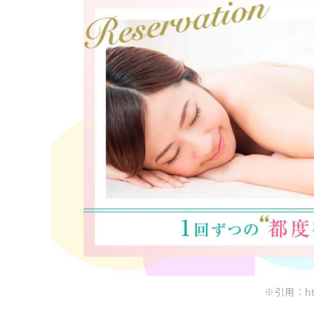
ち
み
おくぐち皮ふ科クリニック
ら
は
こ
まとめ：全国で評判の顔脱毛におすすめのク
ち
そ
ら
の
他
の
お
問
い
合
わ
せ
は
こ
ち
ら
※引用：https