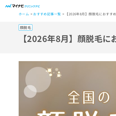
一
ホーム
おすすめ記事一覧
【2026年8月】顔脱毛におすす
般
ユ
顔脱毛
ー
ザ
【2026年8月】顔脱毛
ー
の
方
は
こ
ち
ら
医
マ
療
イ
ナ
関
ビ