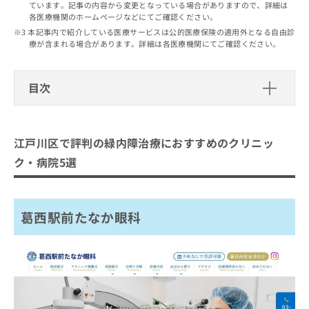
出
ています。記事の内容から変更となっている場合がありますので、詳細は
稿
クリ
資
各医療機関のホームページなどにてご確認ください。
稿
ニッ
の
料
クナ
の
本記事内で紹介している医療サービスは公的医療保険の適用外となる自由診
お
の
ビサ
療が含まれる場合があります。詳細は各医療機関にてご確認ください。
お
問
ご
イト
問
い
請
への
い
合
お問
求
目次
合
合せ
わ
は
フォ
わ
せ
こ
ーム
江戸川区で評判の緑内障治療におすす
せ
は
ち
とな
は
こ
めのクリニック・病院5選
ら
りま
江戸川区で評判の緑内障治療におすすめのクリニッ
こ
ち
す。
葛西駅前たなか眼科
ち
ら
クリ
ク・病院5選
無
ら
ニッ
瑞江あかり眼科
料
クの
資
情
予
玉城眼科
料
報
約・
葛西駅前たなか眼科
あおぞら眼科クリニック小岩
の
症状
拡
のご
ご
充
二本松眼科病院
相談
請
の
など
求
お
はで
まとめ：江戸川区で評判の緑内障治療におすす
は
申
きま
めのクリニック・病院5選
こ
せん
し
ので
ち
込