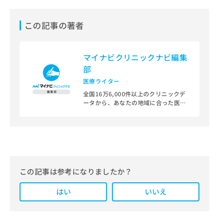
この記事の著者
マイナビクリニックナビ編集
部
医療ライター
全国16万6,000件以上のクリニックデ
ータから、あなたの地域に合った医療
機関を見つけられる、クリニック検索
＆医療情報サイト「マイナビクリニッ
クナビ」。
編集部では、地域ごとの医療機関情報
をわかりやすく整理し、最新の公式情
報にもとづいて発信しています。
この記事は参考になりましたか？
また、医療広告ガイドラインに準拠し
はい
た編集体制を整えており、編集部内に
いいえ
は、一般社団法人薬機法医療法規格協
会が実施する「YMAA（薬機法・医療
法適法広告取扱個人認証規格）」講習