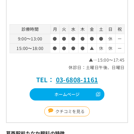
お
問
い
合
わ
診療時間
月
火
水
木
金
土
日
祝
せ
9:00〜13:00
●
●
●
●
●
●
休
ー
は
こ
15:00〜18:00
●
●
●
●
▲
休
休
ー
ち
ら
▲…15:00〜17:45
休診日：土曜日午後、日曜日
TEL：
03-6808-1161
ホームページ
クチコミを見る
葛西駅前たなか眼科の特徴