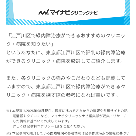
ッ
は
ク
こ
ナ
ち
ビ
ら
に
関
「江戸川区で緑内障治療ができるおすすめのクリニッ
広
す
広
ク・病院を知りたい」
告
る
告
代
というあなたに、東京都江戸川区で評判の緑内障治療
お
出
理
問
稿
ができるクリニック・病院を厳選してご紹介します。
店
い
の
合
の
お
わ
方
問
また、各クリニックの強みやこだわりなども記載して
せ
い
は
いますので、東京都江戸川区で緑内障治療ができるク
は
合
こ
リニック・病院を探す際の参考になれば幸いです。
こ
わ
ち
ち
せ
ら
ら
は
本記事は2026年08月現在、医療に携わる方々からの情報や各種サイトの記
こ
載情報やクチコミなど、マイナビクリニックナビ編集部が収集・リサーチ
こち
ち
広
した情報に基づいて作成しています。
らは
広
ら
告
詳しくは
記事制作ポリシー
をご覧ください。
マイ
告
出
本記事内で紹介している医療機関の各種情報は記事作成時点の情報に基づい
ナビ