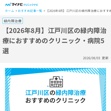
一
般
ホーム
おすすめ記事一覧
【2026年8月】江戸川区の緑内障治療におすす
ユ
緑内障治療
ー
ザ
【2026年8月】江戸川区の緑内障治
ー
療におすすめのクリニック・病院5
の
方
選
は
こ
2026/08/03
更新
ち
ら
医
マ
療
イ
関
ナ
係
ビ
者
ク
の
リ
方
ニ