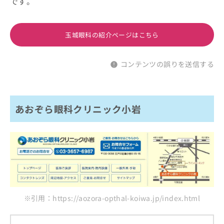
です。
玉城眼科の紹介ページはこちら
コンテンツの誤りを送信する
あおぞら眼科クリニック小岩
※引用：https://aozora-opthal-koiwa.jp/index.html