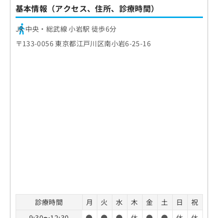
基本情報（アクセス、住所、診療時間）
JR 中央・総武線 小岩駅 徒歩6分
〒133-0056 東京都江戸川区南小岩6-25-16
診療時間
月
火
水
木
金
土
日
祝
9:30〜12:30
●
●
●
休
●
●
休
休