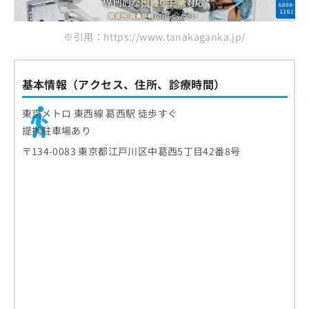
ご了
ら
み
承く
は
ださ
こ
無
※引用：https://www.tanakaganka.jp/
い。
ち
料
ら
情
報
基本情報（アクセス、住所、診療時間）
拡
掲
充
載
東京メトロ 東西線 葛西駅 徒歩すぐ
の
情
提携駐車場あり
お
報
申
の
〒134-0083 東京都江戸川区中葛西5丁目42番8号
し
修
込
正
み
は
は
こ
こ
ち
ち
ら
ら
そ
の
他
の