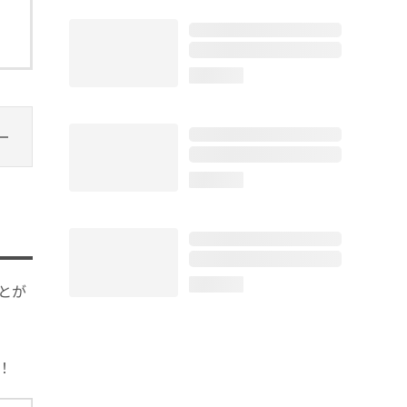
loading...
loading...
loading...
とが
！