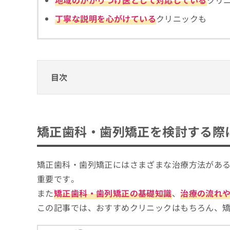
地域のかかりつけ医として対応している
クリ
拡
資
きま
充
料
せん
丁寧な説明を心がけている
クリニックも
の
ので
の
ご了
お
ご
承く
申
請
ださ
し
求
い。
込
は
目次
み
こ
は
ち
こ
ら
矯正歯科・歯列矯正を検討する際に重要なこ
ち
ら
藤井寺市の矯正歯科治療におすすめの歯科ク
無
矯正歯科・歯列矯正を検討する際
料
ふじいでら駅前歯科．
掲
情
なんこう歯科クリニック
載
報
矯正歯科・歯列矯正にはさまざまな治療方法があ
情
拡
上杉歯科医院
報
重要です。
充
中本矯正歯科
の
の
また
矯正歯科・歯列矯正の基礎知識
、
治療の流れ
修
お
サイトウ歯科クリニックおとなこども院
この記事では、おすすめクリニックはもちろん、
正
申
こがねや歯科医院
は
し
こ
込