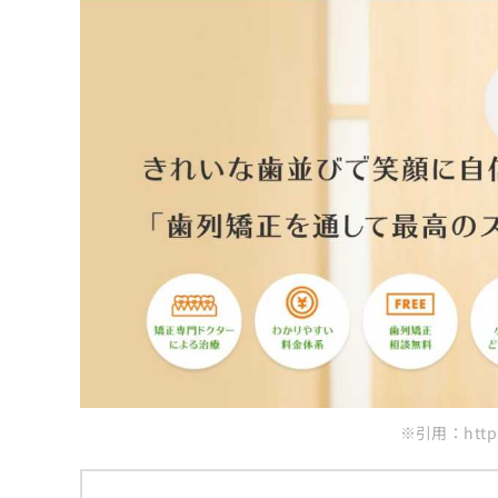
噛む力と消化の向上
1.予約・受診
4.下顎前突（かがくぜんとつ）
矯正歯科治療中のセルフケアポイント
口腔衛生の向上
2.問診・検査
5.開咬（かいこう）
矯正装置がついているときの歯みがき方法
自信と心の健康
矯正歯科治療後のリテーナーの役割
3.医師による診察
6.過蓋咬合（かがいこうごう）
補助清掃用具の活用
保定とは？
4.治療方針の説明と同意
矯正歯科治療についてのよくある質問10選
食事のときに気をつけたいこと
保定装置の種類
5.治療開始とフォロー
痛みや違和感があるときのセルフケア
まとめ：藤井寺市の矯正歯科治療におすすめ
保定期間の考え方
定期的な通院とセルフチェックの重要性
保定中に気をつけたいこと
定期的なチェックの重要性
※引用：https: