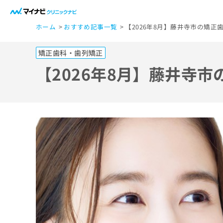
一
ホーム
おすすめ記事一覧
【2026年8月】藤井寺市の矯正
般
ユ
矯正歯科・歯列矯正
ー
ザ
【2026年8月】藤井寺
ー
の
方
は
こ
ち
ら
医
マ
療
イ
ナ
関
ビ