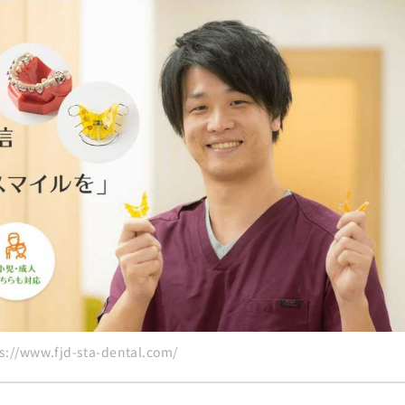
！
の歯科クリニック10選
//www.fjd-sta-dental.com/