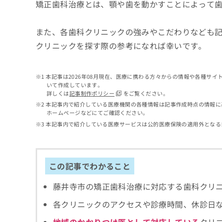
せ
こち
矯正歯科治療とは、顎や歯を動かすことによって
ち
らは
は
マイ
こ
ら
ナビ
また、各歯科クリニックの強みやこだわりなども
ち
クリ
ら
クリニックを探す際の参考になれば幸いです。
ニッ
クナ
広
ビサ
広
資
イト
告
告
本記事は2026年08月現在、医療に携わる方々からの情報や各種サ
への
料
出
いて作成しています。
出
お問
の
稿
詳しくは
記事制作ポリシー
をご覧ください。
合せ
稿
ご
の
フォ
本記事内で紹介している医療機関の各種情報は記事作成時点の情報に
の
請
お
ーム
ホームページなどにてご確認ください。
お
求
問
とな
本記事内で紹介している医療サービスは公的医療保険の適用外となる
問
りま
は
い
い
す。
こ
合
合
クリ
ち
わ
ニッ
わ
ら
せ
クの
この記事でわかること
せ
は
予
は
約・
こ
こ
藤井寺市の矯正歯科治療に対応する歯科クリ
無
症状
ち
ち
のご
料
ら
各クリニックのアクセスや診療時間、休診日
相談
ら
情
など
報
はで