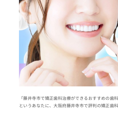
係
ク
者
リ
の
ニ
ッ
方
ク
は
ナ
こ
ビ
ち
に
関
ら
す
る
お
広
広
問
告
告
い
出
代
合
稿
わ
理
の
せ
店
お
は
「藤井寺市で矯正歯科治療ができるおすすめの歯
の
問
こ
い
方
ち
というあなたに、大阪府藤井寺市で評判の矯正歯
合
ら
は
わ
こ