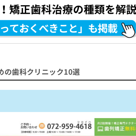
から矯正歯科治療の受診を検討しよう！
い？
めの歯科クリニック10選
る4つのポイント
不正咬合
？