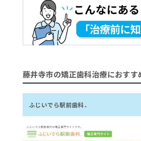
SAYA Dental Clinic
ち
み
椿本歯科医院
ら
は
こ
三村歯科医院
ち
そ
カズデンタルクリニック
ら
の
他
【矯正歯科治療をさらに解説】これを知って
の
お
矯正歯科の基礎知識
問
矯正歯科とは？何をするの？
い
矯正歯科のクリニック、どうやって選べばい
藤井寺市の矯正歯科治療におすす
合
矯正歯科を受診する目安
わ
矯正歯科のクリニックを選ぶ際にチェックす
せ
は
おすすめのクリニック一覧はこちらから
矯正歯科治療の7つの種類と特徴
こ
ふじいでら駅前歯科．
ち
矯正歯科治療を検討する歯並びとは？6つの
ら
1.叢生（そうせい）
矯正歯科治療とは？どんなメリットがあるの
2.空隙歯列（くうげきしれつ）
美しさと健康の両面を重視
歯科矯正はどんな流れで進むの？
3.上顎前突（じょうがくぜんとつ）