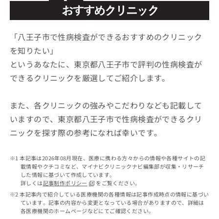
ッ
は
ク
こ
ナ
ち
ビ
「八王子市で性病検査ができるおすすめのクリニック
ら
に
を知りたい」
関
広
というあなたに、東京都八王子市で評判の性病検査が
す
広
告
る
告
できるクリニックを厳選してご紹介します。
代
お
出
理
問
稿
店
い
また、各クリニックの強みやこだわりなども記載して
の
合
の
お
いますので、東京都八王子市で性病検査ができるクリ
わ
方
問
ニックを探す際の参考になれば幸いです。
せ
い
は
は
合
こ
こ
わ
ち
本記事は2026年08月現在、医療に携わる方々からの情報や各種サイトの記
ち
せ
ら
載情報やクチコミなど、マイナビクリニックナビ編集部が収集・リサーチ
ら
は
した情報に基づいて作成しています。
こ
詳しくは
記事制作ポリシー
をご覧ください。
こち
ち
広
本記事内で紹介している医療機関の各種情報は記事作成時点の情報に基づい
らは
広
ら
ています。記事の内容から変更となっている場合がありますので、詳細は
告
マイ
各医療機関のホームページなどにてご確認ください。
告
出
ナビ