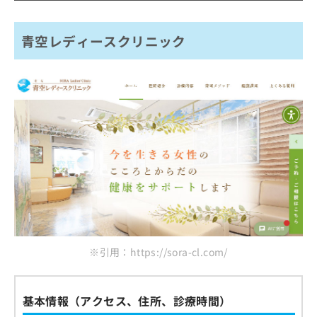
ご了
ら
み
承く
辻野クリニック
は
ださ
こ
無
い。
青空レディースクリニック
中野間クリニック泌尿器科
ち
料
山田ウイメンズクリニック
ら
情
報
みなみ野レディースクリニック
拡
掲
充
まとめ：八王子市で評判の性病検査におすすめ
載
の
情
のクリニック5選
お
報
申
の
し
修
込
正
み
は
は
こ
こ
ち
ち
ら
ら
※引用：https://sora-cl.com/
そ
の
他
基本情報（アクセス、住所、診療時間）
の