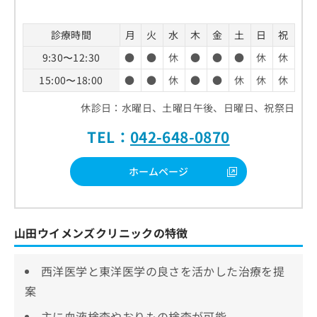
診療時間
月
火
水
木
金
土
日
祝
9:30〜12:30
●
●
休
●
●
●
休
休
15:00〜18:00
●
●
休
●
●
休
休
休
休診日：水曜日、土曜日午後、日曜日、祝祭日
TEL：
042-648-0870
ホームページ
山田ウイメンズクリニックの特徴
西洋医学と東洋医学の良さを活かした治療を提
案
主に血液検査やおりもの検査が可能