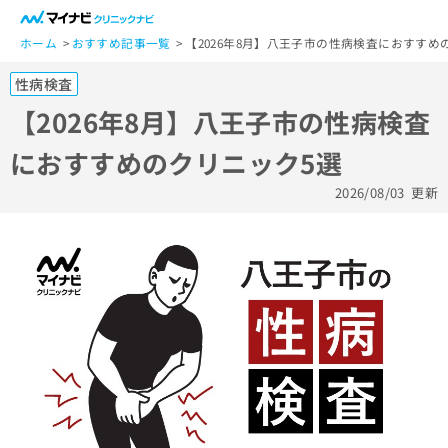
一
般
ホーム
おすすめ記事一覧
【2026年8月】八王子市の性病検査におすすめ
ユ
性病検査
ー
ザ
【2026年8月】八王子市の性病検査
ー
におすすめのクリニック5選
の
方
2026/08/03
更新
は
こ
ち
ら
医
マ
療
イ
関
ナ
係
ビ
者
ク
の
リ
方
ニ