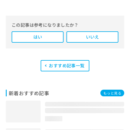
編集部では、地域ごとの医療機関情報
をわかりやすく整理し、最新の公式情
報にもとづいて発信しています。
この記事は参考になりましたか？
また、医療広告ガイドラインに準拠し
はい
た編集体制を整えており、編集部内に
いいえ
は、一般社団法人薬機法医療法規格協
会が実施する「YMAA（薬機法・医療
法適法広告取扱個人認証規格）」講習
を修了したメンバーが複数名在籍して
います。
おすすめ記事一覧
新着おすすめ記事
もっと見る
loading...