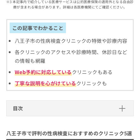
出
本記事内で紹介している医療サービスは公的医療保険の適用外となる自由診
稿
クリ
資
療が含まれる場合があります。詳細は各医療機関にてご確認ください。
稿
ニッ
の
料
クナ
の
お
の
ビサ
お
問
ご
イト
問
この記事でわかること
い
請
への
い
合
お問
求
合
合せ
八王子市の性病検査クリニックの特徴や診療内容
わ
は
フォ
わ
せ
こ
ーム
各クリニックのアクセスや診療時間、休診日など
せ
は
ち
とな
は
こ
ら
の情報も網羅
りま
こ
ち
す。
ち
Web予約に対応している
クリニックもある
ら
クリ
無
ら
ニッ
料
クの
丁寧な説明を心がけている
クリニックも
資
情
予
料
報
約・
の
症状
拡
のご
ご
充
目次
相談
請
の
など
求
お
はで
八王子市で評判の性病検査におすすめ
は
申
きま
のクリニック5選
こ
せん
し
八王子市で評判の性病検査におすすめのクリニック5選
ので
ち
込
青空レディースクリニック