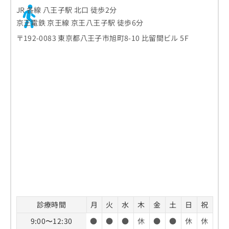
お
JR 各線 八王子駅 北口 徒歩2分
問
京王電鉄 京王線 京王八王子駅 徒歩6分
い
〒192-0083 東京都八王子市旭町8-10 比留間ビル 5F
合
わ
せ
は
こ
ち
ら
診療時間
月
火
水
木
金
土
日
祝
9:00〜12:30
●
●
●
休
●
●
休
休