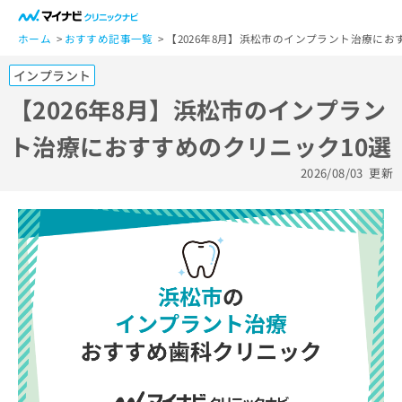
一
般
ホーム
おすすめ記事一覧
【2026年8月】浜松市のインプラント治療にお
ユ
インプラント
ー
ザ
【2026年8月】浜松市のインプラン
ー
ト治療におすすめのクリニック10選
の
方
2026/08/03
更新
は
こ
ち
ら
医
マ
療
イ
関
ナ
係
ビ
者
ク
の
リ
方
ニ