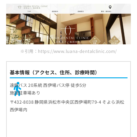
ご了
ら
み
承く
渋谷デンタルオフィス
は
ださ
こ
無
い。
浜松プライマリ歯科
ち
料
フル歯科医院
ら
情
報
倉内歯科
拡
掲
井口歯科クリニック
充
載
※引用：https://www.luana-dentalclinic.com/
の
情
まとめ：浜松市で評判のインプラント治療にお
お
報
すすめの歯科クリニック10選
申
の
し
基本情報（アクセス、住所、診療時間）
修
込
正
み
は
遠鉄バス 20系統 西伊場バス停 徒歩5分
は
こ
施設駐車場あり
こ
ち
〒432-8038 静岡県浜松市中央区西伊場町79-4 そよら浜松
ち
ら
ら
西伊場内
そ
の
他
の