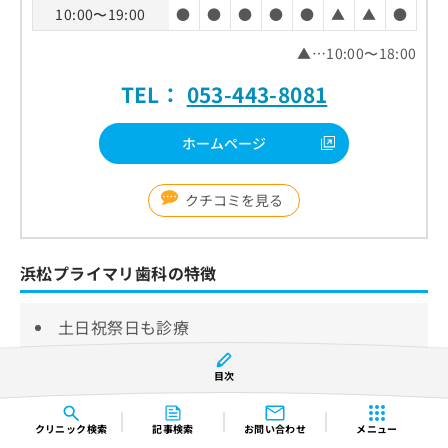
10:00〜19:00
●
●
●
●
●
▲
▲
●
▲…10:00〜18:00
TEL：
053-443-8081
ホームページ
クチコミを見る
浜松プライマリ歯科の特徴
土日祝祭日も診療
シミュレーションの内容を患者と共有
目次
インプラント治療に関する無料相談を実施
クリニック
検索
記事検索
お問い合わせ
メニュー
浜松プライマリ歯科は遠鉄バス16-4系統新橋東バス停