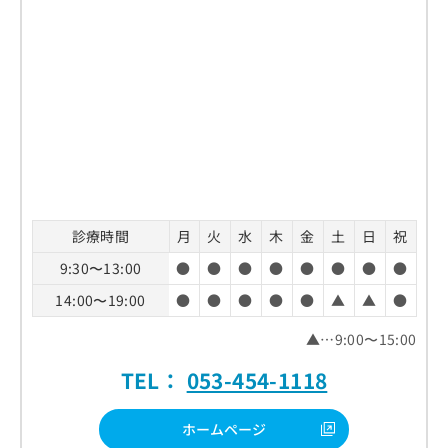
お
問
い
合
わ
せ
は
こ
ち
ら
診療時間
月
火
水
木
金
土
日
祝
9:30〜13:00
●
●
●
●
●
●
●
●
14:00〜19:00
●
●
●
●
●
▲
▲
●
▲…9:00〜15:00
TEL：
053-454-1118
ホームページ