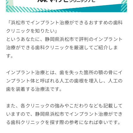
ッ
は
ク
こ
ナ
ち
ビ
「浜松市でインプラント治療ができるおすすめの歯科
ら
に
クリニックを知りたい」
関
広
というあなたに、静岡県浜松市で評判のインプラント
す
広
告
る
告
治療ができる歯科クリニックを厳選してご紹介しま
代
お
出
す。
理
問
稿
店
い
の
合
の
お
インプラント治療とは、歯を失った箇所の顎の骨にイ
わ
方
問
ンプラント体と呼ばれる人工の歯根を埋入し、人工の
せ
い
は
は
合
歯を装着する治療法です。
こ
こ
わ
ち
ち
せ
ら
ら
また、各クリニックの強みやこだわりなども記載して
は
こ
いますので、静岡県浜松市でインプラント治療ができ
こち
ち
広
らは
る歯科クリニックを探す際の参考になれば幸いです。
広
ら
告
マイ
告
出
ナビ