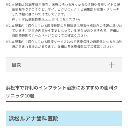
出
稿
クリ
資
本記事は2026年08月現在、医療に携わる方々からの情報や各種サイトの記
稿
ニッ
の
料
載情報やクチコミなど、マイナビクリニックナビ編集部が収集・リサーチ
クナ
の
お
した情報に基づいて作成しています。
の
ビサ
お
詳しくは
記事制作ポリシー
をご覧ください。
問
ご
イト
問
い
本記事内で紹介している医療機関の各種情報は記事作成時点の情報に基づい
請
への
い
ています。記事の内容から変更となっている場合がありますので、詳細は
合
お問
求
各医療機関のホームページなどにてご確認ください。
合
合せ
わ
は
フォ
わ
本記事内で紹介している医療サービスは公的医療保険の適用外となる自由診
せ
こ
ーム
療が含まれる場合があります。詳細は各医療機関にてご確認ください。
せ
は
ち
とな
は
こ
ら
りま
こ
ち
す。
目次
ち
ら
クリ
無
ら
ニッ
料
クの
浜松市で評判のインプラント治療にお
資
情
予
すすめの歯科クリニック10選
料
報
約・
浜松市で評判のインプラント治療におすすめの歯科ク
の
症状
拡
浜松ルアナ歯科医院
のご
リニック10選
ご
充
相談
あいみる歯科
請
の
など
求
お
浜松デンタルクリニック
はで
は
申
きま
浜松ルアナ歯科医院
浜松みなみ歯科
こ
せん
し
ので
ち
込
NSデンタルオフィス