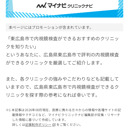
ッ
は
ク
こ
ナ
ち
ビ
ら
に
本ページにはプロモーションが含まれています。
関
広
す
「東広島市で内視鏡検査ができるおすすめのクリニッ
広
告
る
告
クを知りたい」
代
お
出
というあなたに、広島県東広島市で評判の内視鏡検査
理
問
稿
店
い
の
ができるクリニックを厳選してご紹介します。
合
の
お
わ
方
問
せ
また、各クリニックの強みやこだわりなども記載して
い
は
は
合
こ
いますので、広島県東広島市で内視鏡検査ができるク
こ
わ
ち
リニックを探す際の参考になれば幸いです。
ち
せ
ら
ら
は
こ
本記事は2026年08月現在、医療に携わる方々からの情報や各種サイトの記
こち
ち
広
載情報やクチコミなど、マイナビクリニックナビ編集部が収集・リサーチ
らは
広
ら
告
した情報に基づいて作成しています。
マイ
告
詳しくは
記事制作ポリシー
をご覧ください。
出
ナビ