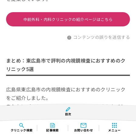
中前外科・内科クリニックの紹介ページはこちら
コンテンツの誤りを送信する
まとめ：東広島市で評判の内視鏡検査におすすめのク
リニック5選
広島県東広島市の内視鏡検査におすすめのクリニック
をご紹介しました。
あなたにぴったりのクリニックは見つかりましたでし
ょうか？
目次
クリニック
検索
記事検索
お問い合わせ
メニュー
苦痛に配慮した環境を整えているクリニックや、自分