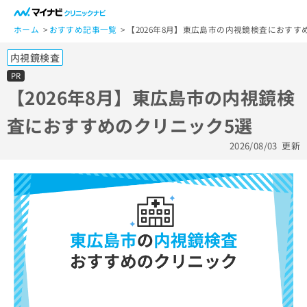
一
般
ホーム
おすすめ記事一覧
【2026年8月】東広島市の内視鏡検査におすす
ユ
内視鏡検査
ー
ザ
PR
ー
【2026年8月】東広島市の内視鏡検
の
査におすすめのクリニック5選
方
は
2026/08/03
更新
こ
ち
ら
医
マ
療
イ
関
ナ
係
ビ
者
ク
の
リ
方
ニ