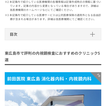
出
本記事内で紹介している医療機関の各種情報は記事作成時点の情報に基づい
稿
クリ
資
ています。記事の内容から変更となっている場合がありますので、詳細は
稿
ニッ
の
料
各医療機関のホームページなどにてご確認ください。
クナ
の
お
の
ビサ
本記事内で紹介している医療サービスは公的医療保険の適用外となる自由診
お
問
ご
イト
療が含まれる場合があります。詳細は各医療機関にてご確認ください。
問
い
請
への
い
合
お問
求
合
合せ
わ
は
目次
フォ
わ
せ
こ
ーム
せ
は
ち
とな
東広島市で評判の内視鏡検査におすす
は
こ
ら
りま
こ
めのクリニック5選
ち
す。
東広島市で評判の内視鏡検査におすすめのクリニック5
ち
ら
クリ
無
前田医院 東広島 消化器内科・内視鏡内科
ら
ニッ
選
料
クの
東広島中央クリニック
資
情
予
料
報
約・
本田クリニック・東広島胃と腸内視鏡内科
の
症状
拡
前田医院 東広島 消化器内科・内視鏡内科
下山記念クリニック
のご
ご
充
相談
請
の
中前外科・内科クリニック
など
求
お
はで
は
申
きま
まとめ：東広島市で評判の内視鏡検査におすす
こ
せん
し
めのクリニック5選
ので
ち
込