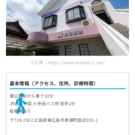
ご了
ら
み
承く
は
ださ
こ
無
い。
ち
料
ら
情
報
拡
掲
充
載
の
情
お
報
※引用：https://www.maeda-cl.net/
申
の
し
修
込
正
み
基本情報（アクセス、住所、診療時間）
は
は
こ
こ
ち
東広島駅から車で10分
ち
ら
JRバス中国 小多田バス停 徒歩2分
ら
駐車場あり
そ
〒739-2502 広島県東広島市黒瀬町国近335-1
の
他
の