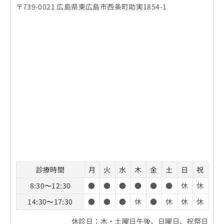
〒739-0021 広島県東広島市西条町助実1854-1
診療時間
月
火
水
木
金
土
日
祝
8:30〜12:30
●
●
●
●
●
●
休
休
14:30〜17:30
●
●
●
休
●
休
休
休
休診日：木・土曜日午後、日曜日、祝祭日