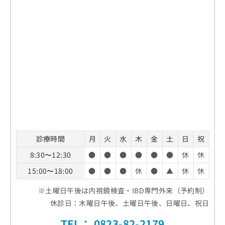
お
問
い
合
わ
せ
は
こ
ち
ら
診療時間
月
火
水
木
金
土
日
祝
8:30〜12:30
●
●
●
●
●
●
休
休
15:00〜18:00
●
●
●
休
●
▲
休
休
※土曜日午後は内視鏡検査・IBD専門外来（予約制）
休診日：木曜日午後、土曜日午後、日曜日、祝日
TEL：
0823-82-2179