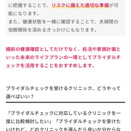
お
に把握することで、
ブライダルチェックで分かること
リスクに備えた適切な準備
が可
問
能になります。
男性向けブライダルチェック
い
ブライダルチェックに向いている人
また、健康状態を一緒に確認することで、夫婦間の
合
女性向けブライダルチェック
結婚を控えたカップル
わ
信頼関係を深めるきっかけにもなります。
ブライダルチェックについてのよくある質問1
その他のブライダルチェック
せ
妊娠を希望している人
0選！
は
健康管理を行いたい人
こ
婚前の健康確認としてだけでなく、妊活や家族計画と
まとめ：広島市で評判のブライダルチェックに
ち
おすすめのクリニック5選
いった未来のライフプランの一環としてブライダルチ
ら
ェックを活用することをおすすめします。
ブライダルチェックを受けるクリニック、どうやって
選べばいい？
「ブライダルチェックに対応しているクリニックを一
度に比較検討したい」「ブライダルチェックを受けた
いけれど、どのクリニックを選んだら良いか分からな