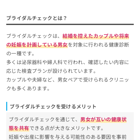
ご了
ブライダルチェックとは？
ら
み
承く
は
ださ
ブライダルチェックを受けるメリット
ブライダルチェックを受けるクリニック、どう
こ
無
い。
ブライダルチェックとは？
ち
やって選べばいい？
料
ら
情
ブライダルチェックは、
結婚を控えたカップルや将来
報
ブライダルチェックを受けるクリニッ
拡
掲
クを選ぶ際にチェックする4つのポイン
の妊娠を計画している男女
を対象に行われる健康診断
充
載
ト
の一種です。
ブライダルチェックで何が分かる？向いている人
の
情
広島市で評判のブライダルチェックに
お
の解説もあり！
報
多くは泌尿器科や婦人科で行われ、確認したい内容に
おすすめのクリニック5選
申
の
応じた検査プランが設けられています。
し
修
広島中央通り 香月産婦人科
カップルや夫婦など、男女ペアで受けられるクリニッ
込
正
小松クリニック
み
は
クも多くあります。
は
こ
ぎおん皮膚科婦人科スキンケアクリニック
こ
ち
さくらウィメンズクリニック
ち
ら
ブライダルチェックを受けるメリット
ら
広島女性クリニック
ブライダルチェックを通じて、
男女が互いの健康状
そ
【ブライダルチェックの基礎知識】これを知っ
の
態を共有
できる点が大きなメリットです。
てからブライダルチェックを検討しよう！
他
妊娠や出産に影響を与える可能性のある要因を事前
の