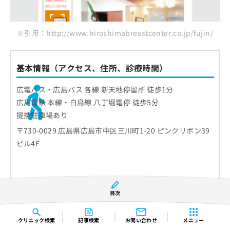
※引用：http://www.hiroshimabreastcenter.co.jp/fujin/
基本情報（アクセス、住所、診療時間）
広電バス・広島バス 各線 新天地停留所 徒歩1分
広島電鉄 本線・白島線 八丁堀電停 徒歩5分
提携駐車場あり
〒730-0029 広島県広島市中区三川町1-20 ピンクリボン39
ビル4F
目次
クリニック
検索
記事検索
お問い合わせ
メニュー