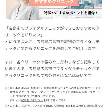
ッ
は
ク
こ
ナ
ち
ビ
ら
に
関
「広島市でブライダルチェックができるおすすめのク
広
す
広
リニックを知りたい」
告
る
告
代
というあなたに、広島県広島市で評判のブライダルチ
お
出
理
問
稿
ェックができるクリニックを厳選してご紹介します。
店
い
の
合
の
お
わ
方
問
また、各クリニックの強みやこだわりなども記載して
せ
い
は
いますので、広島県広島市でブライダルチェックがで
は
合
こ
きるクリニックを探す際の参考になれば幸いです。
こ
わ
ち
ち
せ
ら
ら
は
本記事は2026年08月現在、医療に携わる方々からの情報や各種サイトの記
こ
載情報やクチコミなど、マイナビクリニックナビ編集部が収集・リサーチ
こち
ち
広
した情報に基づいて作成しています。
らは
広
ら
告
詳しくは
記事制作ポリシー
をご覧ください。
マイ
告
出
本記事内で紹介している医療機関の各種情報は記事作成時点の情報に基づい
ナビ