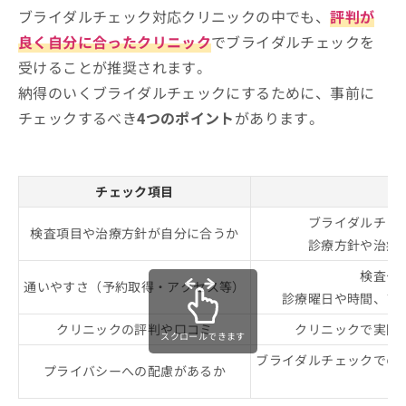
ブライダルチェック対応クリニックの中でも、
評判が
良く自分に合ったクリニック
でブライダルチェックを
受けることが推奨されます。
納得のいくブライダルチェックにするために、事前に
チェックするべき
4つのポイント
があります。
チェック項目
ど
ブライダルチェ
検査項目や治療方針が自分に合うか
診療方針や治療
検査や
通いやすさ（予約取得・アクセス等）
診療曜日や時間、ア
クリニックの評判や口コミ
クリニックで実際
スクロールできます
ブライダルチェックでの
プライバシーへの配慮があるか