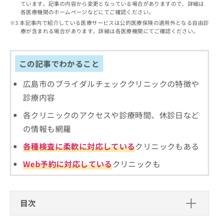
出
ています。記事の内容から変更となっている場合がありますので、詳細は
稿
クリ
資
各医療機関のホームページなどにてご確認ください。
稿
ニッ
の
料
クナ
の
本記事内で紹介している医療サービスは公的医療保険の適用外となる自由診
お
の
ビサ
療が含まれる場合があります。詳細は各医療機関にてご確認ください。
お
問
ご
イト
問
い
請
への
い
合
お問
求
合
合せ
この記事でわかること
わ
は
フォ
わ
せ
こ
ーム
せ
は
広島市のブライダルチェッククリニックの特徴や
ち
とな
は
こ
ら
りま
診療内容
こ
ち
す。
ち
ら
クリ
各クリニックのアクセスや診療時間、休診日など
無
ら
ニッ
料
の情報も網羅
クの
資
情
予
料
各種検査に柔軟に対応している
クリニックもある
報
約・
の
症状
拡
のご
Web予約に対応している
クリニックも
ご
充
相談
請
の
など
求
お
はで
は
申
きま
目次
こ
せん
し
ので
ち
込