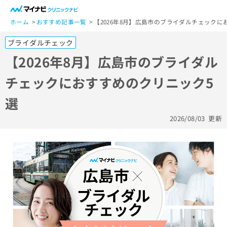
一
般
ホーム
おすすめ記事一覧
【2026年8月】広島市のブライダルチェックに
ユ
ブライダルチェック
ー
ザ
【2026年8月】広島市のブライダル
ー
チェックにおすすめのクリニック5
の
方
選
は
こ
2026/08/03
更新
ち
ら
医
マ
療
イ
関
ナ
係
ビ
者
ク
の
リ
方
ニ