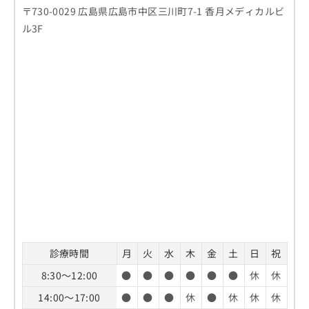
お
〒730-0029 広島県広島市中区三川町7-1 香月メディカルビ
問
ル3F
い
合
わ
せ
は
こ
ち
ら
診療時間
月
火
水
木
金
土
日
祝
8:30～12:00
●
●
●
●
●
●
休
休
14:00～17:00
●
●
●
休
●
休
休
休