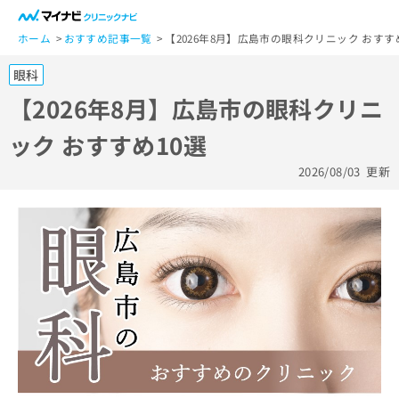
一
般
ホーム
おすすめ記事一覧
【2026年8月】広島市の眼科クリニック おすす
ユ
眼科
ー
ザ
【2026年8月】広島市の眼科クリニ
ー
ック おすすめ10選
の
方
2026/08/03
更新
は
こ
ち
ら
医
マ
療
イ
関
ナ
係
ビ
者
ク
の
リ
方
ニ