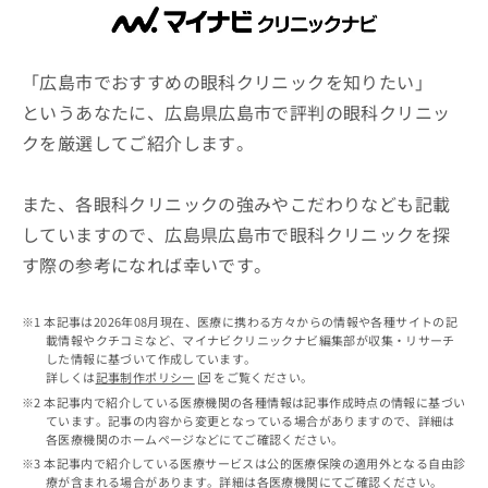
ッ
は
ク
こ
ナ
ち
ビ
「広島市でおすすめの眼科クリニックを知りたい」
ら
に
というあなたに、広島県広島市で評判の眼科クリニッ
関
広
クを厳選してご紹介します。
す
広
告
る
告
代
お
出
また、各眼科クリニックの強みやこだわりなども記載
理
問
稿
店
い
していますので、広島県広島市で眼科クリニックを探
の
合
の
お
す際の参考になれば幸いです。
わ
方
問
せ
い
は
は
合
本記事は2026年08月現在、医療に携わる方々からの情報や各種サイトの記
こ
こ
わ
載情報やクチコミなど、マイナビクリニックナビ編集部が収集・リサーチ
ち
ち
した情報に基づいて作成しています。
せ
ら
詳しくは
記事制作ポリシー
をご覧ください。
ら
は
本記事内で紹介している医療機関の各種情報は記事作成時点の情報に基づい
こ
ています。記事の内容から変更となっている場合がありますので、詳細は
こち
ち
広
各医療機関のホームページなどにてご確認ください。
らは
広
ら
告
マイ
本記事内で紹介している医療サービスは公的医療保険の適用外となる自由診
告
出
ナビ
療が含まれる場合があります。詳細は各医療機関にてご確認ください。