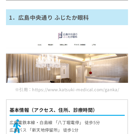
2．たけなか眼科
ご了
ら
み
承く
は
3．こいけ眼科
ださ
こ
無
い。
1．広島中央通り ふじたか眼科
4．広島野村眼科
ち
料
ら
5．山村眼科
情
報
6．うえ眼科
拡
掲
7．まつやま眼科
充
載
の
情
8．山代眼科医院
お
報
9．クオッカ眼科クリニック
申
の
し
修
10．やまね眼科
込
正
み
は
まとめ：広島市の眼科クリニックおすすめ10
は
こ
※引用：https://www.katsuki-medical.com/ganka/
選
こ
ち
ち
ら
ら
基本情報（アクセス、住所、診療時間）
そ
の
広島電鉄本線・白島線 「八丁堀電停」 徒歩5分
他
広島バス 「新天地停留所」 徒歩1分
の