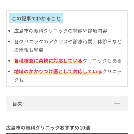
出
稿
クリ
資
稿
ニッ
の
料
クナ
の
お
の
この記事でわかること
ビサ
お
問
ご
イト
問
い
請
への
広島市の眼科クリニックの特徴や診療内容
い
合
お問
求
合
合せ
わ
は
各クリニックのアクセスや診療時間、休診日など
フォ
わ
せ
こ
ーム
の情報も網羅
せ
は
ち
とな
は
こ
ら
りま
各種検査に柔軟に対応している
クリニックもある
こ
ち
す。
ち
ら
クリ
地域のかかりつけ医として対応している
クリニッ
無
ら
ニッ
料
クの
クも
資
情
予
料
報
約・
の
症状
拡
のご
ご
充
目次
相談
請
の
など
求
お
はで
広島市の眼科クリニックおすすめ10選
は
申
きま
こ
せん
し
1．広島中央通り ふじたか眼科
広島市の眼科クリニックおすすめ10選
ので
ち
込