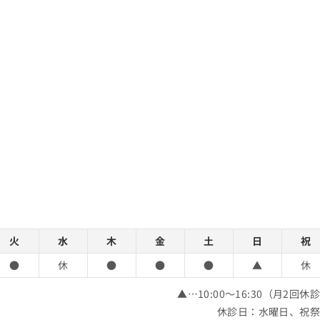
火
水
木
金
土
日
祝
●
休
●
●
●
▲
休
▲…10:00～16:30（月2回休
休診日：水曜日、祝