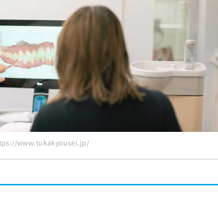
？
！
の歯科クリニック15選
://www.tukakyousei.jp/