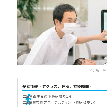
1.叢生（そうせい）
矯正歯科治療とは？どんなメリットがあるの
2.空隙歯列（くうげきしれつ）
美しさと健康の両面を重視
歯科矯正はどんな流れで進むの？
3.上顎前突（じょうがくぜんとつ）
噛む力と消化の向上
1.予約・受診
4.下顎前突（かがくぜんとつ）
矯正歯科治療中のセルフケアポイント
口腔衛生の向上
2.問診・検査
5.開咬（かいこう）
矯正装置がついているときの歯みがき方法
自信と心の健康
矯正歯科治療後のリテーナーの役割
3.医師による診察
6.過蓋咬合（かがいこうごう）
補助清掃用具の活用
保定とは？
4.治療方針の説明と同意
矯正歯科治療についてのよくある質問10選
食事のときに気をつけたいこと
保定装置の種類
5.治療開始とフォロー
痛みや違和感があるときのセルフケア
まとめ：広島市で評判の歯列矯正におすすめ
保定期間の考え方
定期的な通院とセルフチェックの重要性
保定中に気をつけたいこと
※引用：https
定期的なチェックの重要性
基本情報（アクセス、住所、診療時間）
広島電鉄 宇品線 本通駅 徒歩1分
広島高速交通 アストラムライン 本通駅 徒歩1分