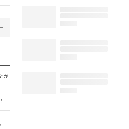
loading...
loading...
とが
loading...
！