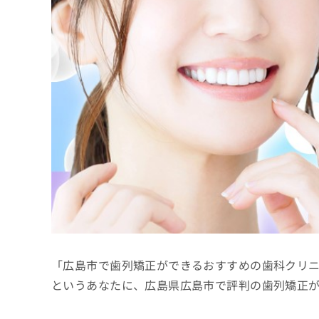
係
ク
者
リ
の
ニ
ッ
方
ク
は
ナ
こ
ビ
ち
に
関
ら
す
る
お
広
広
問
告
告
い
出
代
合
稿
わ
理
の
せ
店
お
は
「広島市で歯列矯正ができるおすすめの歯科クリ
の
問
こ
い
方
ち
というあなたに、広島県広島市で評判の歯列矯正
合
ら
は
わ
こ