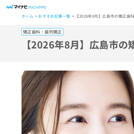
一
ホーム
おすすめ記事一覧
【2026年8月】広島市の矯正歯
般
ユ
矯正歯科・歯列矯正
ー
ザ
【2026年8月】広島市
ー
の
方
は
こ
ち
ら
医
マ
療
イ
ナ
関
ビ