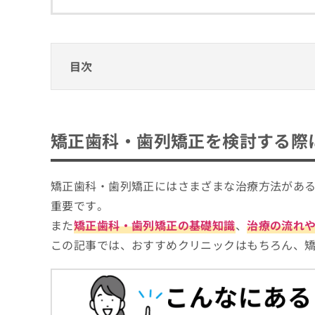
拡
資
きま
充
料
せん
の
ので
の
ご了
お
ご
承く
申
請
目次
ださ
し
求
い。
込
は
矯正歯科・歯列矯正を検討する際に重要なこ
み
こ
は
ち
広島市で評判の歯列矯正におすすめの歯科ク
こ
ら
矯正歯科・歯列矯正を検討する際
ち
つか矯正歯科
ら
広島RS矯正歯科クリニック
無
矯正歯科・歯列矯正にはさまざまな治療方法があ
料
匠歯科・矯正歯科
掲
情
重要です。
載
タマガワ矯正歯科クリニック
報
また
矯正歯科・歯列矯正の基礎知識
、
治療の流れ
情
拡
こじま矯正歯科
報
この記事では、おすすめクリニックはもちろん、
充
の
ティースマイル矯正歯科
の
修
お
広島タワー歯科・矯正歯科
正
申
は
GOSI矯正歯科
し
こ
込