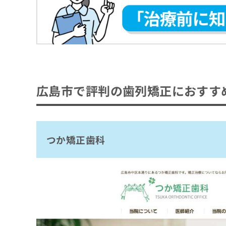
もりもと矯正歯科
ち
み
ら
こせき矯正歯科
は
こ
もりた歯科・矯正歯科
ち
そ
さくら矯正歯科クリニック
ら
の
花岡矯正歯科クリニック
他
の
グレイス矯正歯科クリニック
広島市で評判の歯列矯正におすす
お
こうの歯科・矯正歯科
問
い
【矯正歯科治療をさらに解説】これを知って
合
わ
矯正歯科の基礎知識
せ
つか矯正歯科
は
矯正歯科とは？何をするの？
矯正歯科のクリニック、どうやって選べばい
こ
ち
矯正歯科を受診する目安
ら
矯正歯科のクリニックを選ぶ際にチェックす
おすすめのクリニック一覧はこちらから
矯正歯科治療の7つの種類と特徴
矯正歯科治療を検討する歯並びとは？6つの