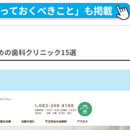
めの歯科クリニック15選
から矯正歯科治療の受診を検討しよう！
い？
る4つのポイント
不正咬合