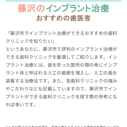
ッ
は
ク
こ
ナ
ち
ビ
ら
に
関
「藤沢市でインプラント治療ができるおすすめの歯科
広
す
広
クリニックを知りたい」
告
る
告
代
というあなたに、藤沢市で評判のインプラント治療が
お
出
理
問
稿
できる歯科クリニックを厳選してご紹介します。イン
店
い
の
プラント治療とは、歯を失った箇所の顎の骨にインプ
合
の
お
わ
方
問
ラント体と呼ばれる人工の歯根を埋入し、人工の歯を
せ
い
は
装着する治療法です。また、各歯科クリニックの強み
は
合
こ
やこだわりなども記載していますので、藤沢市でイン
こ
わ
ち
ち
せ
プラントができる歯科クリニックを探す際の参考にな
ら
ら
は
れば幸いです。
こ
こち
ち
広
らは
広
ら
告
マイ
告
出
ナビ