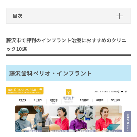
ご了
ら
み
承く
は
ださ
目次
こ
無
い。
ち
料
藤沢市で評判のインプラント治療にお
ら
情
報
すすめのクリニック10選
藤沢市で評判のインプラント治療におすすめのクリニ
拡
掲
藤沢歯科ペリオ・インプラント
充
載
ック10選
の
情
清水歯科 藤沢院
お
報
遠見歯科医院
申
の
し
藤沢歯科ペリオ・インプラント
修
藤沢松本歯科&矯正歯科
込
正
湘南台駅前歯科
み
は
は
こ
鵠沼アルカディア歯科
こ
ち
湘南ライフ歯科
ち
ら
ら
Ken歯科
そ
片瀬藤田デンタルクリニック
の
藤沢いわさき歯科 矯正歯科
他
の