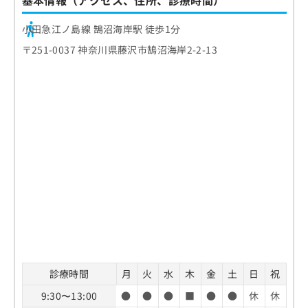
基本情報（アクセス、住所、診療時間）
小田急江ノ島線 鵠沼海岸駅 徒歩1分
〒251-0037 神奈川県藤沢市鵠沼海岸2-2-13
診療時間
月
火
水
木
金
土
日
祝
9:30〜13:00
●
●
●
■
●
●
休
休