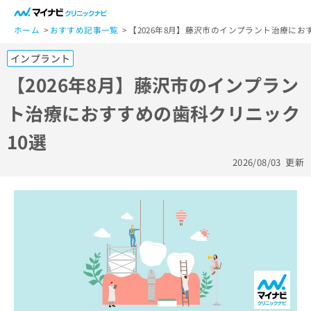
一
般
ホーム
おすすめ記事一覧
【2026年8月】藤沢市のインプラント治療にお
ユ
インプラント
ー
ザ
【2026年8月】藤沢市のインプラン
ー
ト治療におすすめの歯科クリニック
の
方
10選
は
こ
2026/08/03
更新
ち
ら
医
マ
療
イ
関
ナ
係
ビ
者
ク
の
リ
方
ニ