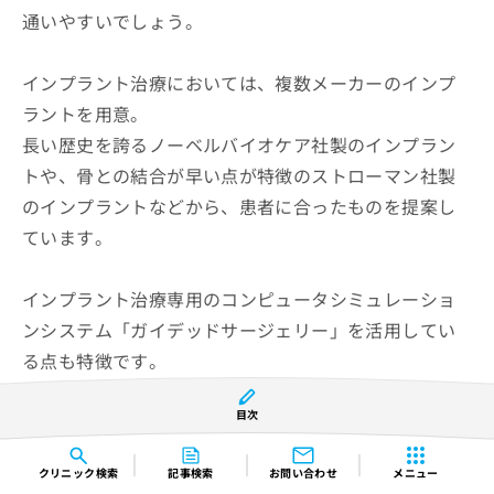
通いやすいでしょう。
インプラント治療においては、複数メーカーのインプ
ラントを用意。
長い歴史を誇るノーベルバイオケア社製のインプラン
トや、骨との結合が早い点が特徴のストローマン社製
のインプラントなどから、患者に合ったものを提案し
ています。
インプラント治療専用のコンピュータシミュレーショ
ンシステム「ガイデッドサージェリー」を活用してい
る点も特徴です。
歯科用CTで撮影した立体画像をもとにシミュレーショ
目次
ンを行うことができるため、患者の口の状態に適した
治療ができます。
クリニック
検索
記事検索
お問い合わせ
メニュー