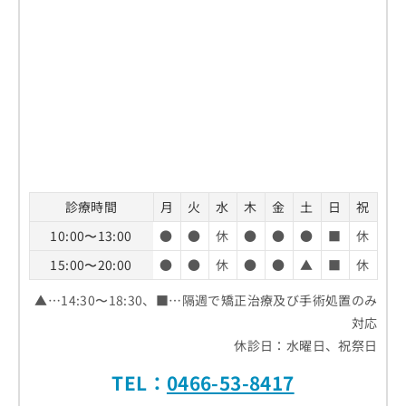
診療時間
月
火
水
木
金
土
日
祝
10:00〜13:00
●
●
休
●
●
●
■
休
15:00〜20:00
●
●
休
●
●
▲
■
休
▲…14:30〜18:30、■…隔週で矯正治療及び手術処置のみ
対応
休診日：水曜日、祝祭日
TEL：
0466-53-8417