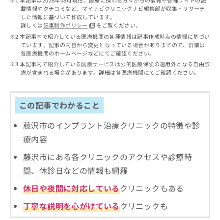
本記事は2026年08月現在、医療に携わる方々からの情報や各種サイトの記
出
稿
クリ
資
載情報やクチコミなど、マイナビクリニックナビ編集部が収集・リサーチ
稿
ニッ
の
料
した情報に基づいて作成しています。
クナ
の
お
の
詳しくは
記事制作ポリシー
をご覧ください。
ビサ
お
問
ご
本記事内で紹介している医療機関の各種情報は記事作成時点の情報に基づい
イト
問
い
請
ています。記事の内容から変更となっている場合がありますので、詳細は
への
い
合
各医療機関のホームページなどにてご確認ください。
お問
求
合
合せ
わ
は
本記事内で紹介している医療サービスは公的医療保険の適用外となる自由診
フォ
わ
せ
療が含まれる場合があります。詳細は各医療機関にてご確認ください。
こ
ーム
せ
は
ち
とな
は
こ
ら
りま
こ
ち
この記事でわかること
す。
ち
ら
クリ
無
ら
ニッ
藤沢市のインプラント治療クリニックの特徴や診
料
クの
資
情
予
療内容
料
報
約・
の
症状
藤沢市にある各クリニックのアクセスや診療時
拡
のご
ご
充
間、休診日などの情報も網羅
相談
請
の
など
求
お
休日や夜間に対応している
クリニックもある
はで
は
申
きま
こ
せん
丁寧な説明を心がけている
クリニックも
し
ので
ち
込