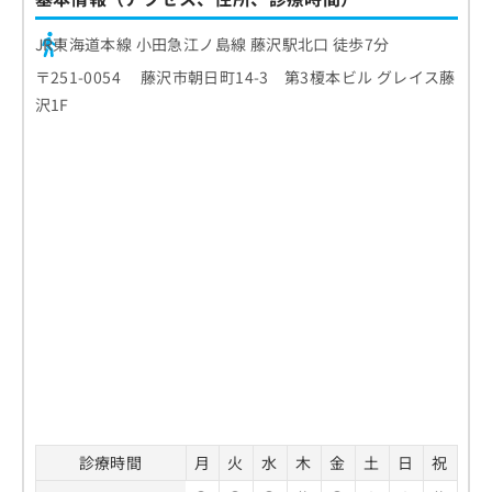
JR東海道本線 小田急江ノ島線 藤沢駅北口 徒歩7分
〒251-0054 藤沢市朝日町14-3 第3榎本ビル グレイス藤
沢1F
診療時間
月
火
水
木
金
土
日
祝