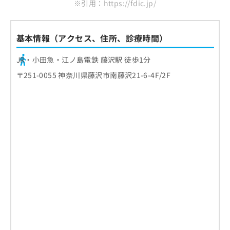
※引用：https://fdic.jp/
まとめ：藤沢市で評判のインプラント治療にお
お
すすめのクリニック10選
問
い
基本情報（アクセス、住所、診療時間）
合
わ
せ
JR・小田急・江ノ島電鉄 藤沢駅 徒歩1分
は
〒251-0055 神奈川県藤沢市南藤沢21-6-4F/2F
こ
ち
ら