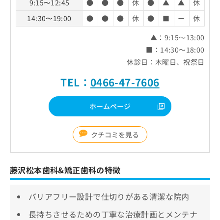
9:15〜12:45
●
●
●
休
●
▲
▲
休
14:30〜19:00
●
●
●
休
●
■
ー
休
▲：9:15～13:00
■：14:30～18:00
休診日：木曜日、祝祭日
TEL：
0466-47-7606
ホームページ
クチコミを見る
藤沢松本歯科&矯正歯科の特徴
バリアフリー設計で仕切りがある清潔な院内
長持ちさせるための丁寧な治療計画とメンテナ