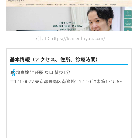
ご了
ら
池袋駅前のだ皮膚科
み
承く
は
ださ
池袋駅前内科・皮膚科クリニック
こ
無
い。
はなふさ皮膚科 池袋院
ち
料
ら
情
千川形成外科
報
※引用：https://keisei-biyou.com/
ちとせばし皮膚科・形成外科
拡
掲
充
載
まとめ：池袋周辺で評判の形成外科クリニック
の
情
基本情報（アクセス、住所、診療時間）
10選
お
報
申
の
し
JR 埼京線 池袋駅 東口 徒歩1分
修
込
正
〒171-0022 東京都豊島区南池袋1-27-10 油木第1ビル6F
み
は
は
こ
こ
ち
ち
ら
ら
そ
の
他
の