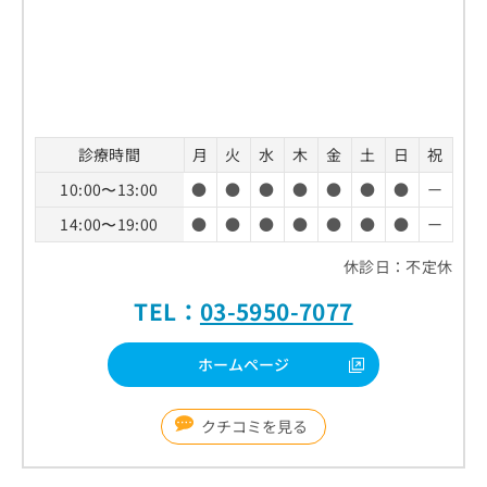
お
問
い
合
わ
せ
は
診療時間
月
火
水
木
金
土
日
祝
こ
ち
10:00〜13:00
●
●
●
●
●
●
●
ー
ら
14:00〜19:00
●
●
●
●
●
●
●
ー
休診日：不定休
TEL：
03-5950-7077
ホームページ
クチコミを見る