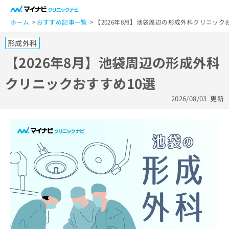
一
般
ホーム
おすすめ記事一覧
【2026年8月】池袋周辺の形成外科クリニック
ユ
形成外科
ー
ザ
【2026年8月】池袋周辺の形成外科
ー
クリニックおすすめ10選
の
方
2026/08/03
更新
は
こ
ち
ら
医
マ
療
イ
関
ナ
係
ビ
者
ク
の
リ
方
ニ