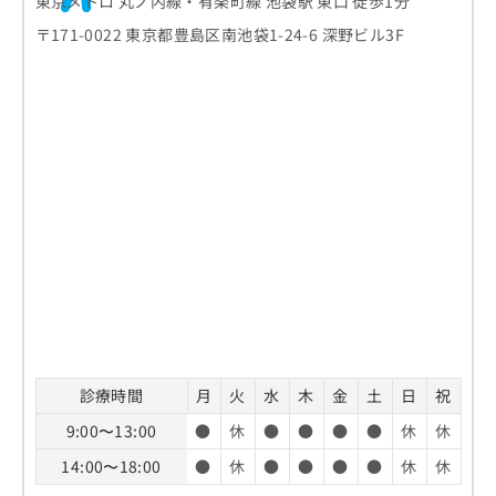
東京メトロ 丸ノ内線・有楽町線 池袋駅 東口 徒歩1分
〒171-0022 東京都豊島区南池袋1-24-6 深野ビル3F
診療時間
月
火
水
木
金
土
日
祝
9:00〜13:00
●
休
●
●
●
●
休
休
14:00〜18:00
●
休
●
●
●
●
休
休