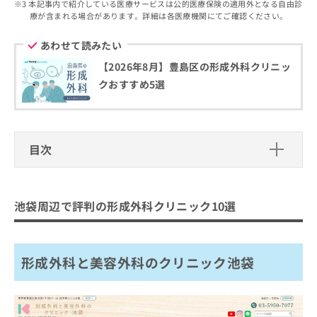
出
本記事内で紹介している医療サービスは公的医療保険の適用外となる自由診
稿
クリ
資
療が含まれる場合があります。詳細は各医療機関にてご確認ください。
稿
ニッ
の
料
クナ
の
お
の
ビサ
あわせて読みたい
お
問
ご
イト
問
い
請
への
【2026年8月】豊島区の形成外科クリニッ
い
合
お問
求
クおすすめ5選
合
合せ
わ
は
フォ
わ
せ
こ
ーム
せ
は
ち
とな
は
こ
ら
りま
こ
目次
ち
す。
ち
ら
クリ
無
ら
ニッ
池袋周辺で評判の形成外科クリニック1
料
クの
0選
資
情
予
池袋周辺で評判の形成外科クリニック10選
料
報
約・
形成外科と美容外科のクリニック池袋
の
症状
拡
のご
ご
池袋皮フ科形成外科
充
相談
請
の
など
形成外科と美容外科のクリニック池袋
立教通り皮フ科形成外科
求
お
はで
は
アウルスキンクリニック
申
きま
こ
せん
し
松下皮フ形成外科
ので
ち
込