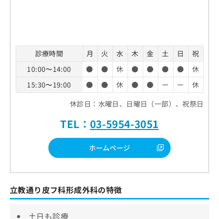
診療時間
月
火
水
木
金
土
日
祝
10:00〜14:00
●
●
休
●
●
●
●
休
15:30〜19:00
●
●
休
●
●
ー
ー
休
休診日：水曜日、日曜日（一部）、祝祭日
TEL：
03-5954-3051
ホームページ
立教通り皮フ科形成外科の特徴
土日も診療