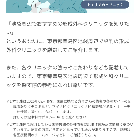
ッ
は
ク
こ
ナ
ち
ビ
「池袋周辺でおすすめの形成外科クリニックを知りた
ら
に
い」
関
広
というあなたに、東京都豊島区池袋周辺で評判の形成
す
広
告
る
告
外科クリニックを厳選してご紹介します。
代
お
出
理
問
稿
店
い
また、各クリニックの強みやこだわりなども記載して
の
合
の
お
いますので、東京都豊島区池袋周辺で形成外科クリニ
わ
方
問
ックを探す際の参考になれば幸いです。
せ
い
は
は
合
こ
こ
わ
ち
本記事は2026年08月現在、医療に携わる方々からの情報や各種サイトの記
ち
せ
ら
載情報やクチコミなど、マイナビクリニックナビ編集部が収集・リサーチ
ら
は
した情報に基づいて作成しています。
こ
詳しくは
記事制作ポリシー
をご覧ください。
こち
ち
広
本記事内で紹介している医療機関の各種情報は記事作成時点の情報に基づい
らは
広
ら
ています。記事の内容から変更となっている場合がありますので、詳細は
告
マイ
各医療機関のホームページなどにてご確認ください。
告
出
ナビ