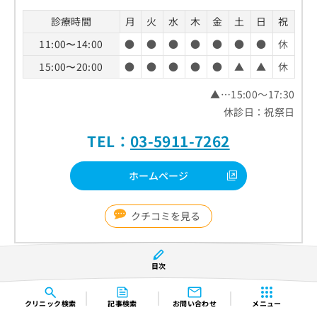
診療時間
月
火
水
木
金
土
日
祝
11:00〜14:00
●
●
●
●
●
●
●
休
15:00〜20:00
●
●
●
●
●
▲
▲
休
▲…15:00～17:30
休診日：祝祭日
TEL：
03-5911-7262
ホームページ
クチコミを見る
池袋駅前内科・皮膚科クリニックの特徴
目次
WEB予約が可能
クリニック
検索
記事検索
お問い合わせ
メニュー