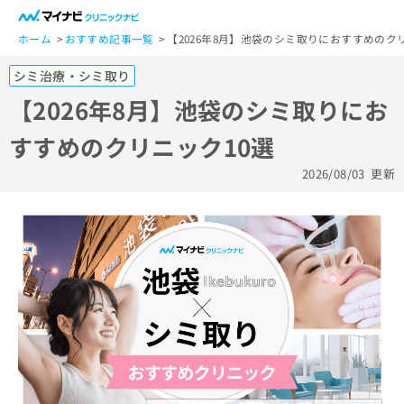
一
般
ホーム
おすすめ記事一覧
【2026年8月】池袋のシミ取りにおすすめのク
ユ
シミ治療・シミ取り
ー
ザ
【2026年8月】池袋のシミ取りにお
ー
すすめのクリニック10選
の
方
2026/08/03
更新
は
こ
ち
ら
医
マ
療
イ
関
ナ
係
ビ
者
ク
の
リ
方
ニ