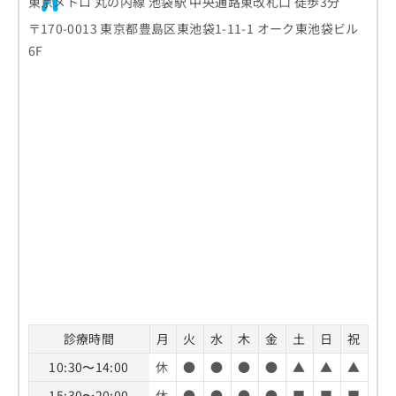
東京メトロ 丸の内線 池袋駅 中央通路東改札口 徒歩3分
〒170-0013 東京都豊島区東池袋1-11-1 オーク東池袋ビル
6F
診療時間
月
火
水
木
金
土
日
祝
10:30〜14:00
休
●
●
●
●
▲
▲
▲
15:30〜20:00
休
●
●
●
●
■
■
■