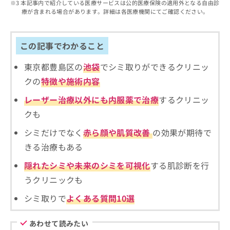
出
本記事内で紹介している医療サービスは公的医療保険の適用外となる自由診
稿
クリ
資
療が含まれる場合があります。詳細は各医療機関にてご確認ください。
稿
ニッ
の
料
クナ
の
お
の
ビサ
お
問
ご
イト
問
この記事でわかること
い
請
への
い
合
お問
求
合
合せ
東京都豊島区の
池袋
でシミ取りができるクリニッ
わ
は
フォ
わ
せ
こ
クの
特徴や施術内容
ーム
せ
は
ち
とな
は
こ
ら
レーザー治療以外にも内服薬で治療
するクリニッ
りま
こ
ち
す。
クも
ち
ら
クリ
無
ら
ニッ
シミだけでなく
赤ら顔や肌質改善
の効果が期待で
料
クの
資
情
予
きる治療もある
料
報
約・
の
症状
拡
隠れたシミや未来のシミを可視化
する肌診断を行
のご
ご
充
うクリニックも
相談
請
の
など
求
お
はで
シミ取りで
よくある質問10選
は
申
きま
こ
せん
し
ので
あわせて読みたい
ち
込