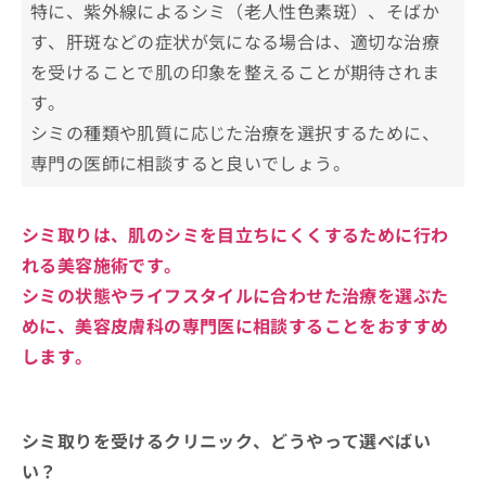
3．シミの種類
1．老人性色素斑
特に、紫外線によるシミ（老人性色素斑）、そばか
シミ取りの主な治療法一覧
す、肝斑などの症状が気になる場合は、適切な治療
2．雀卵斑(そばかす)
シミ取りを受ける際に知っておくべき
を受けることで肌の印象を整えることが期待されま
3．ADM(後天性真皮メラノーシス)
こと
す。
4．肝斑
肌の状態を詳しく知る
シミの種類や肌質に応じた治療を選択するために、
まとめ：治療法の選択とリスクの理解
5．炎症後の色素沈着
アフターケアと日常のスキンケア
専門の医師に相談すると良いでしょう。
シミ取りについてのよくある質問10選！
まとめ：新宿区で評判のシミ取りにおすすめの
シミ取りは、肌のシミを目立ちにくくするために行わ
クリニック5選
れる美容施術です。
シミの状態やライフスタイルに合わせた治療を選ぶた
まとめ：池袋で評判のシミ取りにおすすめのク
リニック10選
めに、美容皮膚科の専門医に相談することをおすすめ
します。
シミ取りを受けるクリニック、どうやって選べばい
い？