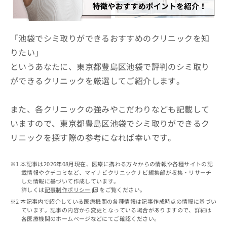
ッ
は
ク
こ
ナ
ち
ビ
「池袋でシミ取りができるおすすめのクリニックを知
ら
に
りたい」
関
広
というあなたに、東京都豊島区池袋で評判のシミ取り
す
広
告
る
告
ができるクリニックを厳選してご紹介します。
代
お
出
理
問
稿
店
い
また、各クリニックの強みやこだわりなども記載して
の
合
の
お
いますので、東京都豊島区池袋でシミ取りができるク
わ
方
問
リニックを探す際の参考になれば幸いです。
せ
い
は
は
合
こ
こ
わ
ち
本記事は2026年08月現在、医療に携わる方々からの情報や各種サイトの記
ち
せ
ら
載情報やクチコミなど、マイナビクリニックナビ編集部が収集・リサーチ
ら
は
した情報に基づいて作成しています。
こ
詳しくは
記事制作ポリシー
をご覧ください。
こち
ち
広
本記事内で紹介している医療機関の各種情報は記事作成時点の情報に基づい
らは
広
ら
ています。記事の内容から変更となっている場合がありますので、詳細は
告
マイ
各医療機関のホームページなどにてご確認ください。
告
出
ナビ