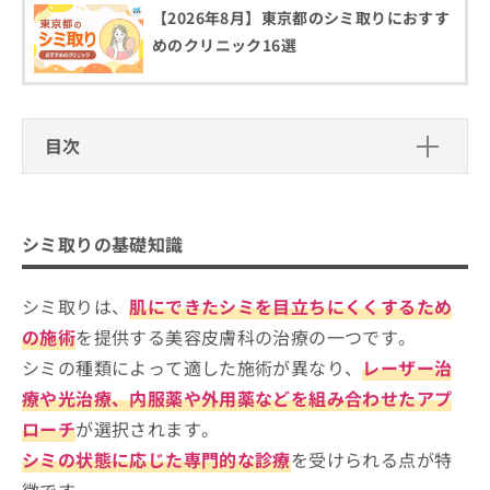
ご了
ら
み
【2026年8月】東京都のシミ取りにおすす
承く
は
ださ
めのクリニック16選
こ
無
い。
ち
料
ら
情
報
目次
拡
掲
充
載
シミ取りの基礎知識
の
情
お
報
シミ取りでは何をするの？
申
シミ取りを受けるクリニック、どうやって選べ
の
シミ取りの基礎知識
し
シミ取りを検討する目安
修
ばいい？
込
正
み
は
シミ取りは、
肌にできたシミを目立ちにくくするため
シミ取りを受けるクリニックを選ぶ際
は
こ
にチェックする4つのポイント
の施術
を提供する美容皮膚科の治療の一つです。
こ
ち
ち
シミの種類によって適した施術が異なり、
レーザー治
ら
そもそもシミってなに？シミ取りやレーザーのわ
池袋で評判のシミ取りにおすすめのク
ら
かりやすい紹介もあり！
療や光治療、内服薬や外用薬などを組み合わせたアプ
リニック10選
そ
ローチ
が選択されます。
の
池袋皮膚科
シミの状態に応じた専門的な診療
を受けられる点が特
他
池袋フェミークリニック
の