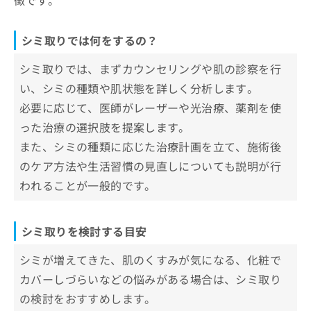
徴です。
お
池袋駅前のだ皮膚科
問
HAKUビューティークリニック 池袋院
い
シミ取りでは何をするの？
合
品川スキンクリニック 池袋院
わ
シミ取りでは、まずカウンセリングや肌の診察を行
みずほクリニック
せ
い、シミの種類や肌状態を詳しく分析します。
は
はなふさ皮膚科 池袋院
必要に応じて、医師がレーザーや光治療、薬剤を使
こ
Dual Clinic 池袋
ち
った治療の選択肢を提案します。
ら
立教通り皮フ科形成外科
また、シミの種類に応じた治療計画を立て、施術後
フローラクリニック
のケア方法や生活習慣の見直しについても説明が行
われることが一般的です。
【シミ取りの基礎知識】これを知ってからシミ
取りの施術を検討しよう！
シミ取りを検討する目安
シミってなに？シミについての基礎知
識
シミが増えてきた、肌のくすみが気になる、化粧で
1．シミとは
シミの5つの種類＆それぞれに適した施
カバーしづらいなどの悩みがある場合は、シミ取り
2．シミ発症のメカニズム
術
の検討をおすすめします。