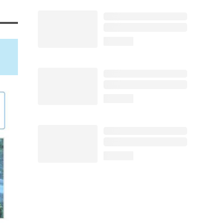
loading...
loading...
loading...