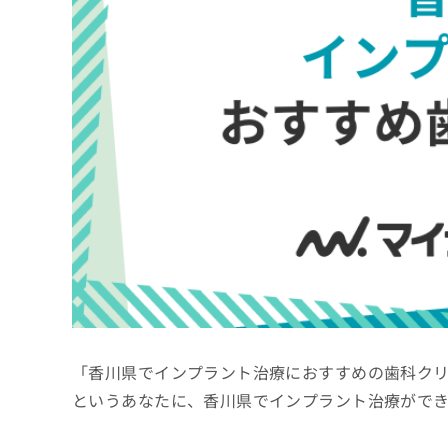
係
ク
者
リ
の
ニ
ッ
方
ク
は
ナ
こ
ビ
ち
に
関
ら
す
る
お
広
広
問
告
告
い
出
代
合
稿
わ
理
の
せ
店
お
は
「香川県でインプラント治療におすすめの歯科ク
の
問
こ
い
方
ち
というあなたに、香川県でインプラント治療がで
合
ら
は
わ
こ