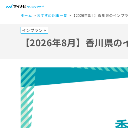
一
ホーム
おすすめ記事一覧
【2026年8月】香川県のインプ
般
ユ
インプラント
ー
ザ
【2026年8月】香川県
ー
の
方
は
こ
ち
ら
医
マ
療
イ
ナ
関
ビ