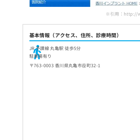
ち
み
ら
は
※引用：http://ww
こ
ち
そ
ら
基本情報（アクセス、住所、診療時間）
の
他
の
JR 予讃線 丸亀駅 徒歩5分
お
駐車場有り
問
〒763-0003 香川県丸亀市葭町32-1
い
合
わ
せ
は
こ
ち
ら