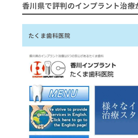
拡
香川県で評判のインプラント治療
資
きま
吉本歯科医院
充
料
せん
の
ので
の
みどりの歯科医院
ご了
お
ご
ごうだおとなこども歯科
承く
申
請
ださ
し
たくま歯科医院
求
豊嶋歯科医院
い。
込
は
タカシ歯科クリニック
み
こ
は
ち
ふくい歯科医院
こ
ら
米田歯科医院
ち
ら
サンシャイン歯科
無
やまだ歯科クリニック
料
掲
情
まとめ：香川県で評判のインプラント治療が
載
報
情
拡
報
充
の
の
修
お
正
申
は
し
こ
込