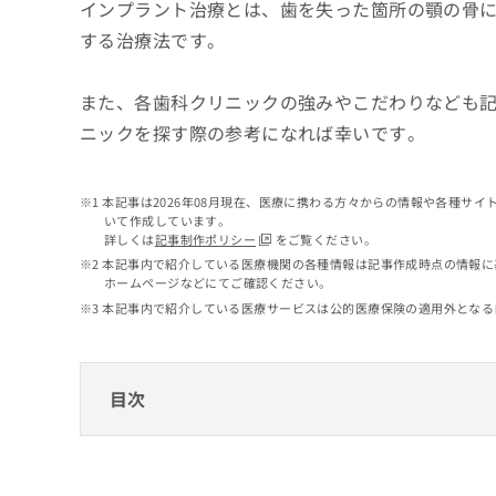
せ
こち
インプラント治療とは、歯を失った箇所の顎の骨
ち
らは
は
する治療法です。
マイ
こ
ら
ナビ
ち
クリ
ら
また、各歯科クリニックの強みやこだわりなども
ニッ
クナ
ニックを探す際の参考になれば幸いです。
広
ビサ
広
資
イト
告
告
への
料
出
出
お問
の
稿
本記事は2026年08月現在、医療に携わる方々からの情報や各種サ
合せ
稿
いて作成しています。
ご
の
フォ
の
詳しくは
記事制作ポリシー
をご覧ください。
請
お
ーム
お
本記事内で紹介している医療機関の各種情報は記事作成時点の情報に
求
問
とな
問
ホームページなどにてご確認ください。
りま
は
い
い
す。
本記事内で紹介している医療サービスは公的医療保険の適用外となる
こ
合
合
クリ
ち
わ
ニッ
わ
ら
せ
クの
せ
は
予
は
目次
約・
こ
こ
無
症状
ち
ち
のご
料
ら
香川県で評判のインプラント治療ができる歯
相談
ら
情
など
報
たくま歯科医院
はで