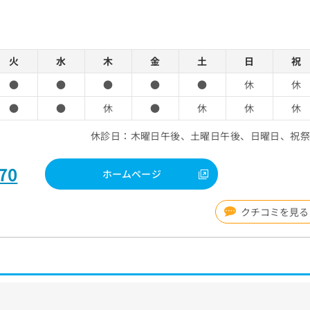
火
水
木
金
土
日
祝
●
●
●
●
●
休
休
●
●
休
●
休
休
休
休診日：木曜日午後、土曜日午後、日曜日、祝
70
ホームページ
クチコミを見る