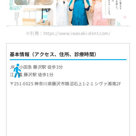
お
OCEAN DENTAL OFFICE MINATOMIRAI
問
い
まとめ：神奈川県で評判のセラミック治療にお
合
すすめの歯科クリニック10選
わ
※引用：https://www.iwasaki-dent.com/
せ
は
こ
ち
基本情報（アクセス、住所、診療時間）
ら
JR・小田急 藤沢駅 徒歩3分
江ノ電 藤沢駅 徒歩1分
〒251-0025 神奈川県藤沢市鵠沼石上1-2-1 シヴァ湘南2F