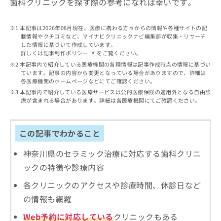
歯科クリニックを探す際の参考になれば幸いです。
出
稿
クリ
資
稿
ニッ
の
料
クナ
の
お
の
本記事は2026年08月現在、医療に携わる方々からの情報や各種サイトの記
ビサ
お
問
ご
載情報やクチコミなど、マイナビクリニックナビ編集部が収集・リサーチ
イト
問
い
請
した情報に基づいて作成しています。
への
い
合
詳しくは
記事制作ポリシー
をご覧ください。
お問
求
合
合せ
わ
本記事内で紹介している医療機関の各種情報は記事作成時点の情報に基づい
は
フォ
わ
ています。記事の内容から変更となっている場合がありますので、詳細は
せ
こ
ーム
各医療機関のホームページなどにてご確認ください。
せ
は
ち
とな
は
本記事内で紹介している医療サービスは公的医療保険の適用外となる自由診
こ
ら
りま
療が含まれる場合があります。詳細は各医療機関にてご確認ください。
こ
ち
す。
ち
ら
クリ
無
ら
ニッ
料
クの
この記事でわかること
資
情
予
料
報
約・
神奈川県のセラミック治療に対応する歯科クリニ
の
症状
拡
のご
ご
ックの特徴や診療内容
充
相談
請
の
など
各クリニックのアクセスや診療時間、休診日など
求
お
はで
は
申
きま
の情報も網羅
こ
せん
し
ので
ち
Web予約に対応している
クリニックもある
込