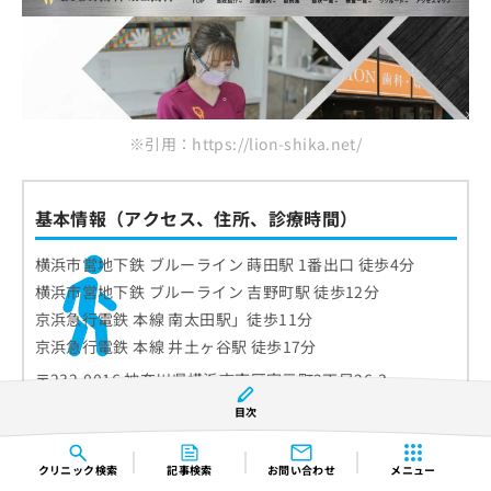
※引用：https://lion-shika.net/
基本情報（アクセス、住所、診療時間）
横浜市営地下鉄 ブルーライン 蒔田駅 1番出口 徒歩4分
横浜市営地下鉄 ブルーライン 吉野町駅 徒歩12分
京浜急行電鉄 本線 南太田駅」徒歩11分
京浜急行電鉄 本線 井土ヶ谷駅 徒歩17分
〒232-0016 神奈川県横浜市南区宮元町2丁目26-3
目次
クリニック
検索
記事検索
お問い合わせ
メニュー