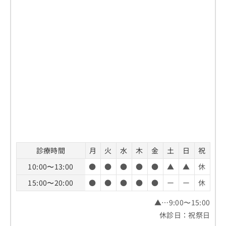
診療時間
月
火
水
木
金
土
日
祝
10:00〜13:00
●
●
●
●
●
▲
▲
休
15:00〜20:00
●
●
●
●
●
ー
ー
休
▲…9:00〜15:00
休診日：祝祭日