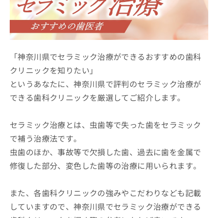
ッ
は
ク
こ
ナ
ち
ビ
ら
に
関
「神奈川県でセラミック治療ができるおすすめの歯科
広
す
広
クリニックを知りたい」
告
る
告
代
というあなたに、神奈川県で評判のセラミック治療が
お
出
理
問
稿
できる歯科クリニックを厳選してご紹介します。
店
い
の
合
の
お
わ
方
問
セラミック治療とは、虫歯等で失った歯をセラミック
せ
い
は
で補う治療法です。
は
合
こ
虫歯のほか、事故等で欠損した歯、過去に歯を金属で
こ
わ
ち
ち
せ
修復した部分、変色した歯等の治療に用いられます。
ら
ら
は
こ
こち
ち
また、各歯科クリニックの強みやこだわりなども記載
広
らは
広
ら
告
していますので、神奈川県でセラミック治療ができる
マイ
告
出
ナビ