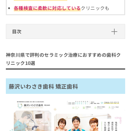
ご了
ら
み
承く
各種検査に柔軟に対応している
クリニックも
は
ださ
こ
無
い。
ち
料
ら
情
目次
報
拡
掲
神奈川県で評判のセラミック治療にお
充
載
すすめの歯科クリニック10選
の
情
神奈川県で評判のセラミック治療におすすめの歯科ク
お
報
藤沢いわさき歯科 矯正歯科
申
リニック10選
の
し
横浜駅西口歯科
修
込
正
GOGO歯科クリニック
み
は
藤沢いわさき歯科 矯正歯科
は
ふちのべ歯科クリニック
こ
こ
ち
研歯科クリニック
ち
ら
ら
さかえ歯科クリニック
そ
LION歯科・矯正歯科
の
さとうデンタルクリニック 横浜駅前院
他
の
センター北駅前歯科