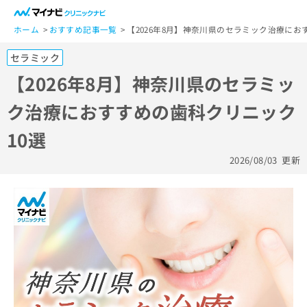
一
般
ホーム
おすすめ記事一覧
【2026年8月】神奈川県のセラミック治療にお
ユ
セラミック
ー
ザ
【2026年8月】神奈川県のセラミッ
ー
ク治療におすすめの歯科クリニック
の
方
10選
は
こ
2026/08/03
更新
ち
ら
医
マ
療
イ
関
ナ
係
ビ
者
ク
の
リ
方
ニ