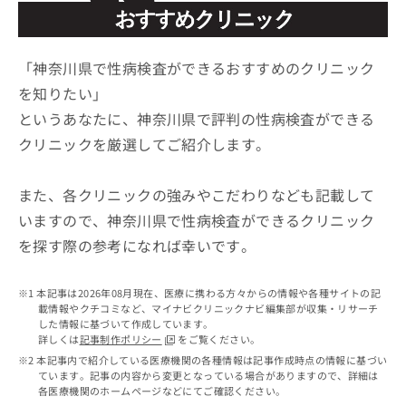
ッ
は
ク
こ
ナ
ち
ビ
「神奈川県で性病検査ができるおすすめのクリニック
ら
に
を知りたい」
関
広
というあなたに、神奈川県で評判の性病検査ができる
す
広
告
る
告
クリニックを厳選してご紹介します。
代
お
出
理
問
稿
店
い
また、各クリニックの強みやこだわりなども記載して
の
合
の
お
いますので、神奈川県で性病検査ができるクリニック
わ
方
問
を探す際の参考になれば幸いです。
せ
い
は
は
合
こ
こ
わ
ち
本記事は2026年08月現在、医療に携わる方々からの情報や各種サイトの記
ち
せ
ら
載情報やクチコミなど、マイナビクリニックナビ編集部が収集・リサーチ
ら
は
した情報に基づいて作成しています。
こ
詳しくは
記事制作ポリシー
をご覧ください。
こち
ち
広
本記事内で紹介している医療機関の各種情報は記事作成時点の情報に基づい
らは
広
ら
ています。記事の内容から変更となっている場合がありますので、詳細は
告
マイ
各医療機関のホームページなどにてご確認ください。
告
出
ナビ