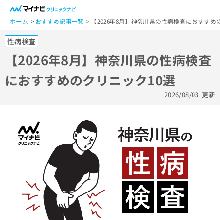
一
般
ホーム
おすすめ記事一覧
【2026年8月】神奈川県の性病検査におすすめ
ユ
性病検査
ー
ザ
【2026年8月】神奈川県の性病検査
ー
におすすめのクリニック10選
の
方
2026/08/03
更新
は
こ
ち
ら
医
マ
療
イ
関
ナ
係
ビ
者
ク
の
リ
方
ニ