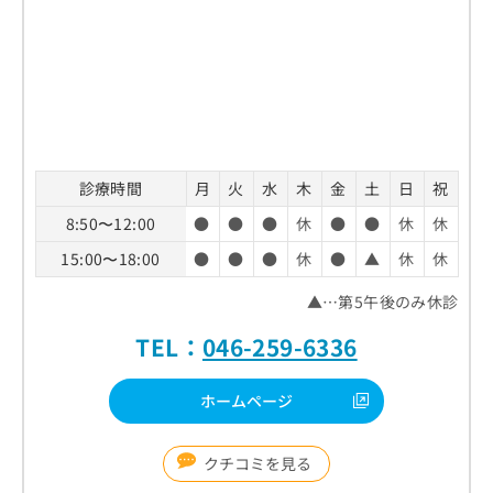
診療時間
月
火
水
木
金
土
日
祝
8:50〜12:00
●
●
●
休
●
●
休
休
15:00〜18:00
●
●
●
休
●
▲
休
休
▲…第5午後のみ休診
TEL：
046-259-6336
ホームページ
クチコミを見る