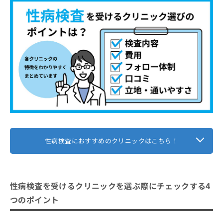
知ってから検査を検討しよう！
お
問
い
性病検査はどんな流れで進むの？
合
1．検査の予約
わ
性病検査の4つの特徴
せ
2．問診票の記入とヒアリング
検査項目の種類が豊富
は
性病検査の7つの主な検査方法
3．医師による診察と検査内容の決定
こ
症状の有無にかかわらず検査可能
血液検査
ち
4．検査実施と注意事項の説明
性病検査を受ける前に知っておきたい
匿名で受けられる検査もある
ら
尿検査
基礎用語集（A〜Z）
5．結果通知と必要に応じた診療
検査のタイミングが重要
スワブ検査（ぬぐい検査）
性感染症（STD）
性病検査キットとクリニック検査の比較表
視診
匿名検査
性病検査におすすめのクリニックはこちら！
性病検査に関する質問10選！
PCR検査（ポリメラーゼ連鎖反応）
潜伏期間
迅速検査（ラピッドテスト）
スワブ検査
まとめ：神奈川県で評判の性病検査におすすめ
唾液検査
のクリニック10選
即日検査
性病検査を受けるクリニックを選ぶ際にチェックする4
自由診療
つのポイント
パッケージ検査