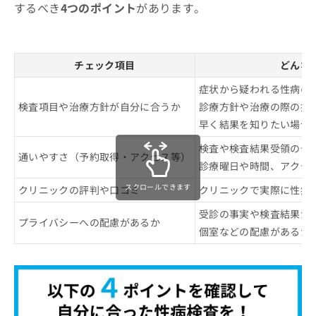
するべき
4つのポイント
があります。
チェック項目
どんな
症状から疑われる性病の
検査項目や治療方針が自分に合うか
診療方針や治療の際の提
早く結果を知りたい場合
検査や検査結果受領の予
通いやすさ（予約取得・アクセス等）
診療曜日や時間、アクセ
スクロールできます
クリニックの評判や口コミ
クリニックで実際に性病
受診の事実や検査結果が
プライバシーへの配慮があるか
個室などの配慮があるか