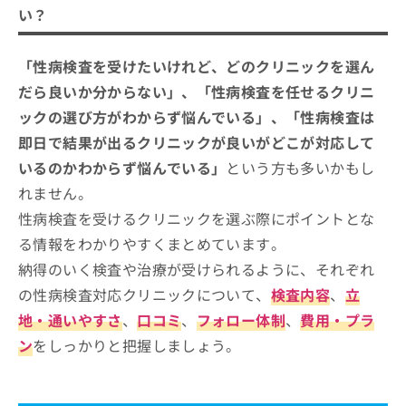
性病検査を受けるクリニックを選ぶ際
ご了
ら
み
い？
承く
にチェックする4つのポイント
は
ださ
こ
無
い。
そもそも性病検査って？検査方法や注意点も解
神奈川県で評判の性病検査におすすめ
ち
「性病検査を受けたいけれど、どのクリニックを選ん
料
説！
ら
のクリニック10選
情
だら良いか分からない」、「性病検査を任せるクリニ
報
高浜台 内科小児科クリニック
ックの選び方がわからず悩んでいる」、「性病検査は
拡
掲
充
即日で結果が出るクリニックが良いがどこが対応して
載
海老名おおくさ泌尿器科クリニック
の
情
いるのかわからず悩んでいる」
という方も多いかもし
若田部メディカルクリニック
お
報
れません。
申
の
スカイビル腎・泌尿器科クリニック
し
修
性病検査を受けるクリニックを選ぶ際にポイントとな
すがわら泌尿器科・内科
込
正
る情報をわかりやすくまとめています。
み
は
おだわら泌尿器科・内科クリニック
は
納得のいく検査や治療が受けられるように、それぞれ
こ
湘南おおふなクリニック
こ
ち
の性病検査対応クリニックについて、
検査内容
、
立
ち
ら
小関産婦人科医院
地・通いやすさ
、
口コミ
、
フォロー体制
、
費用・プラ
ら
かなこレディースクリニック 横浜みなとみらい
ン
をしっかりと把握しましょう。
そ
ユイ・レディースクリニック横浜
の
他
【性病検査について】後悔しないためにこれを
の