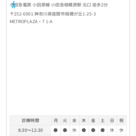
小田急電鉄 小田原線 小田急相模原駅 北口 徒歩2分
〒252-0001 神奈川県座間市相模が丘1-25-3
METROPLAZA・7 1-A
診療時間
月
火
水
木
金
土
日
祝
8:30〜12:30
●
●
休
●
●
●
休
休