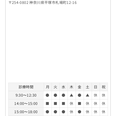
〒254-0802 神奈川県平塚市札場町12-16
診療時間
月
火
水
木
金
土
日
祝
9:30〜12:30
●
●
●
▲
●
▲
休
休
14:00〜15:00
■
■
■
休
■
休
休
休
15:00〜18:00
●
●
●
休
●
休
休
休