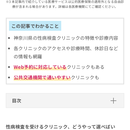
出
本記事内で紹介している医療サービスは公的医療保険の適用外となる自由診
稿
クリ
資
療が含まれる場合があります。詳細は各医療機関にてご確認ください。
稿
ニッ
の
料
クナ
の
お
の
ビサ
お
問
ご
イト
問
この記事でわかること
い
請
への
い
合
お問
求
合
合せ
神奈川県の性病検査クリニックの特徴や診療内容
わ
は
フォ
わ
せ
こ
ーム
各クリニックのアクセスや診療時間、休診日など
せ
は
ち
とな
は
こ
ら
の情報も網羅
りま
こ
ち
す。
ち
Web予約に対応している
クリニックもある
ら
クリ
無
ら
ニッ
料
クの
公共交通機関で通いやすい
クリニックも
資
情
予
料
報
約・
の
症状
拡
のご
ご
充
目次
相談
請
の
など
求
お
はで
性病検査を受けるクリニック、どうやって選べ
は
申
きま
ばいい？
こ
せん
し
ので
性病検査を受けるクリニック、どうやって選べばい
ち
込