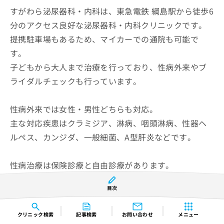
すがわら泌尿器科・内科は、東急電鉄 綱島駅から徒歩6
分のアクセス良好な泌尿器科・内科クリニックです。
提携駐車場もあるため、マイカーでの通院も可能で
す。
子どもから大人まで治療を行っており、性病外来やブ
ライダルチェックも行っています。
性病外来では女性・男性どちらも対応。
主な対応疾患はクラミジア、淋病、咽頭淋病、性器ヘ
ルペス、カンジダ、一般細菌、A型肝炎などです。
性病治療は保険診療と自由診療があります。
クラミジア感染症や淋病、尖圭コンジローマ、ヘルペ
目次
ス、カンジダ、梅毒などは保険診療に対応していま
す。
クリニック
検索
記事検索
お問い合わせ
メニュー