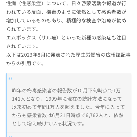
抗体・抗原
性病（性感染症）について、日々啓蒙活動や報道が行
定期検査
われている反面、梅毒のように依然として感染者数が
プライバシー配慮
増加しているものもあり、積極的な検査や治療が勧め
られています。
エムポックス（サル痘）といった新種の感染症も注目
されています。
以下は2023年8月に発表された厚生労働省の広報誌記事
からの引用です。
昨年の梅毒感染者の報告数が10月下旬時点で1万
141人となり、1999年に現在の統計方法になって
以来初めて年間1万人を超えました。今年に入って
からも感染者数は6月21日時点で6,762人と、依然
として増え続けている状況です。