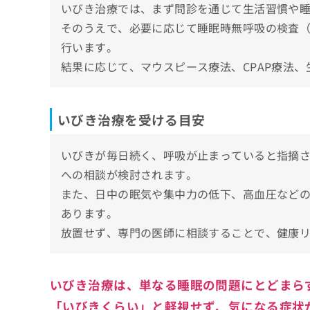
いびき治療では、まず問診を通じて生活習慣や
【いびき治療の基礎知識】これを知ってから
ち
み
ら
そのうえで、必要に応じて睡眠時無呼吸の検査
は
いびきの6つの主な原因
こ
行います。
ち
1．のどの筋肉の緩み
そ
結果に応じて、マウスピース療法、CPAP療法
正常時・いびき・無呼吸の状態の図解
ら
の
2．舌や口蓋垂の位置
他
いびき治療って必要？放置しないほうがいい
3．アレルギーまたは副鼻腔の問題
の
いびき治療を受ける目安
1．睡眠時無呼吸症候群
お
4．体重
いびき治療比較表
問
2．生活習慣病のリスク
5．加齢や筋力低下
い
いびきが毎日続く、呼吸が止まっていると指摘
5つの主ないびき治療の方法を詳しく解説
3．朝起きたときの疲労感
合
6．アルコールや睡眠薬の影響
への相談が検討されます。
わ
1．CPAP療法
4．慢性的な疲労感や頭痛
いびき治療に関するよくある質問10選！
せ
また、日中の眠気や集中力の低下、高血圧など
2．口腔内装置（マウスピース）
5．日中の眠気や集中力低下
は
あります。
まとめ：熊本で評判のいびき治療におすすめ
こ
3．レーザー治療
ち
放置せず、専門の医師に相談することで、健康
4．ナステント治療
ら
5．手術
いびき治療は、単なる睡眠の問題にとどまら
「いびきくらい」と軽視せず、気になる症状