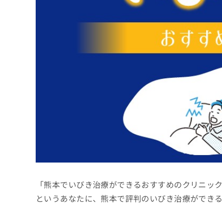
係
ク
者
リ
の
ニ
ッ
方
ク
は
ナ
こ
ビ
ち
に
関
ら
す
る
お
広
広
問
告
告
い
出
代
合
稿
わ
理
の
せ
店
お
は
「熊本でいびき治療ができるおすすめのクリニッ
の
問
こ
い
方
ち
というあなたに、熊本で評判のいびき治療ができ
合
ら
は
わ
こ