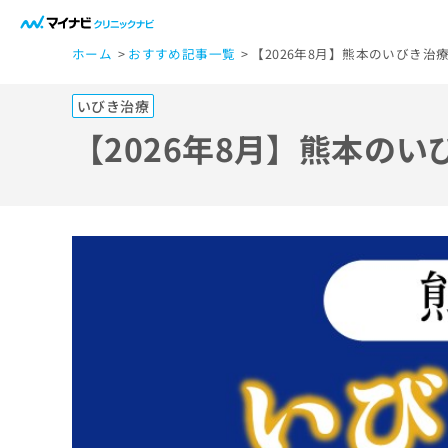
一
ホーム
おすすめ記事一覧
【2026年8月】熊本のいびき治
般
ユ
いびき治療
ー
ザ
【2026年8月】熊本の
ー
の
方
は
こ
ち
ら
医
マ
療
イ
ナ
関
ビ