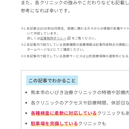
せ
こち
また、各クリニックの強みやこだわりなども記載
ち
らは
は
参考になれば幸いです。
マイ
こ
ら
ナビ
ち
クリ
ら
ニッ
本記事は2026年08月現在、医療に携わる方々からの情報や各種サ
クナ
いて作成しています。
広
ビサ
詳しくは
記事制作ポリシー
をご覧ください。
広
資
イト
告
告
本記事内で紹介している医療機関の各種情報は記事作成時点の情報に
への
料
出
ホームページなどにてご確認ください。
出
お問
の
稿
合せ
稿
本記事内で紹介している医療サービスは公的医療保険の適用外となる
ご
の
フォ
の
請
お
ーム
お
求
問
とな
問
りま
は
い
い
この記事でわかること
す。
こ
合
合
クリ
ち
わ
ニッ
わ
熊本市のいびき治療クリニックの特徴や診療
ら
せ
クの
せ
は
予
は
各クリニックのアクセスや診療時間、休診日
約・
こ
こ
無
症状
ち
各種検査に柔軟に対応している
クリニックも
ち
のご
料
ら
相談
ら
情
駐車場を完備している
クリニックも
など
報
はで