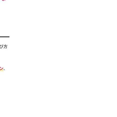
び方
ン
、