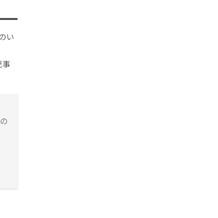
のい
記事
の