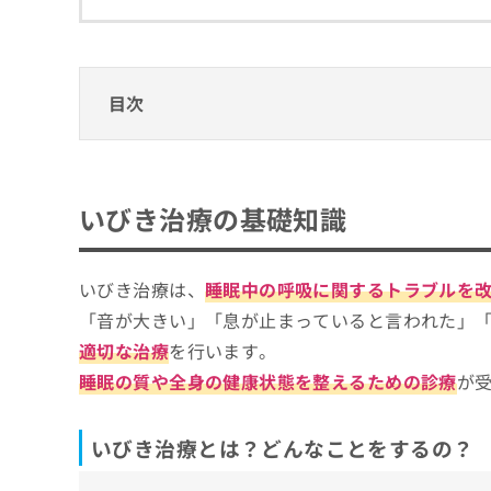
拡
資
きま
充
料
せん
の
ので
の
ご了
お
ご
承く
申
請
目次
ださ
し
求
い。
込
は
いびき治療の基礎知識
み
こ
は
ち
いびき治療とは？どんなことをするの？
いびき治療のクリニック、どうやって選べば
こ
ら
いびき治療の基礎知識
いびき治療を受ける目安
ち
いびき治療を受けるクリニックを選ぶ際にチ
ら
無
そもそもいびき治療ってなに？いびき治療
いびき治療は、
睡眠中の呼吸に関するトラブルを
熊本で評判のいびき治療におすすめのクリニ
料
掲
情
「音が大きい」「息が止まっていると言われた」
たかむら耳鼻咽喉科
載
報
適切な治療
を行います。
情
拡
なかの耳鼻咽喉科アレルギー科クリニック
報
睡眠の質や全身の健康状態を整えるための診療
が
充
熊本東耳鼻咽喉科クリニック
の
の
修
お
ましきクリニック
正
いびき治療とは？どんなことをするの？
申
新屋敷津田歯科こども歯科
は
し
こ
込