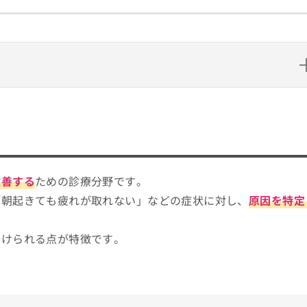
いい？
ェックする4つのポイント
のわかりやすい紹介もあり！
改善する
ための診療分野です。
ック5選
「朝起きても疲れが取れない」などの症状に対し、
原因を特定
受けられる点が特徴です。