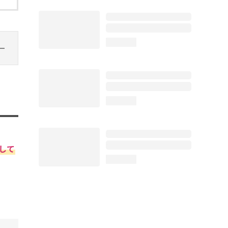
loading...
loading...
して
loading...