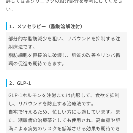
詳しくは各クリニックの紹介部分を参考にしてくださ
お
エルムクリニック 熊本院
い。
問
湘南美容クリニック 熊本院
い
合
1．メソセラピー（脂肪溶解注射）
まとめ：熊本市で評判の医療ダイエットにおす
わ
せ
すめのクリニック5選
部分的な脂肪減少を狙い、リバウンドを抑制する注
は
こ
射療法です。
ち
脂肪細胞を直接的に破壊し、肌質の改善やリンパ循
ら
環の促進も期待できます。
2．GLP-1
GLP-1ホルモンを注射または内服して、食欲を抑制
し、リバウンドを防止する治療法です。
自宅で行えるため、忙しい方にも適しています。ま
た、糖尿病の治療薬としても使用され、高血糖や肥
満による病気のリスクを低減させる効果も期待でき