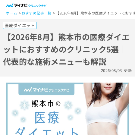
一
般
ホーム
おすすめ記事一覧
【2026年8月】熊本市の医療ダイエットにお
ユ
医療ダイエット
ー
ザ
【2026年8月】熊本市の医療ダイエ
ー
ットにおすすめのクリニック5選｜
の
方
代表的な施術メニューも解説
は
こ
2026/08/03
更新
ち
ら
医
マ
療
イ
関
ナ
係
ビ
者
ク
の
リ
方
ニ