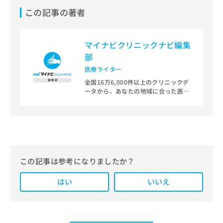
この記事の著者
マイナビクリニックナビ編集
部
医療ライター
全国16万6,000件以上のクリニックデ
ータから、あなたの地域に合った医療
機関を見つけられる、クリニック検索
＆医療情報サイト「マイナビクリニッ
クナビ」。
編集部では、地域ごとの医療機関情報
をわかりやすく整理し、最新の公式情
報にもとづいて発信しています。
この記事は参考になりましたか？
また、医療広告ガイドラインに準拠し
はい
た編集体制を整えており、編集部内に
いいえ
は、一般社団法人薬機法医療法規格協
会が実施する「YMAA（薬機法・医療
法適法広告取扱個人認証規格）」講習
を修了したメンバーが複数名在籍して