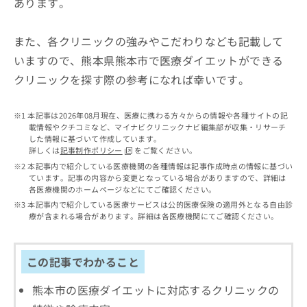
あります。
出
稿
クリ
資
稿
ニッ
の
料
クナ
の
お
の
また、各クリニックの強みやこだわりなども記載して
ビサ
お
問
ご
イト
問
いますので、熊本県熊本市で医療ダイエットができる
い
請
への
い
合
お問
求
クリニックを探す際の参考になれば幸いです。
合
合せ
わ
は
フォ
わ
せ
こ
ーム
せ
は
本記事は2026年08月現在、医療に携わる方々からの情報や各種サイトの記
ち
とな
は
載情報やクチコミなど、マイナビクリニックナビ編集部が収集・リサーチ
こ
ら
りま
した情報に基づいて作成しています。
こ
ち
す。
詳しくは
記事制作ポリシー
をご覧ください。
ち
ら
クリ
無
本記事内で紹介している医療機関の各種情報は記事作成時点の情報に基づい
ら
ニッ
料
ています。記事の内容から変更となっている場合がありますので、詳細は
クの
資
各医療機関のホームページなどにてご確認ください。
情
予
料
報
約・
本記事内で紹介している医療サービスは公的医療保険の適用外となる自由診
の
症状
療が含まれる場合があります。詳細は各医療機関にてご確認ください。
拡
のご
ご
充
相談
請
の
など
求
お
この記事でわかること
はで
は
申
きま
こ
せん
し
熊本市の医療ダイエットに対応するクリニックの
ので
ち
込