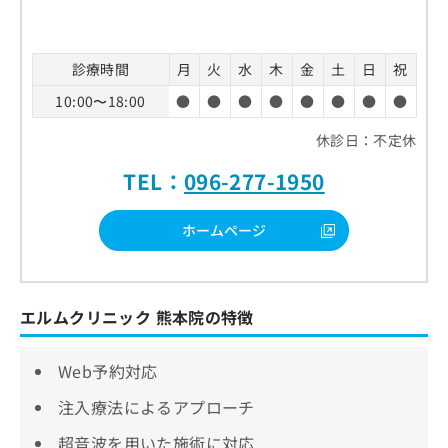
診療時間
月
火
水
木
金
土
日
祝
10:00〜18:00
●
●
●
●
●
●
●
●
休診日：不定休
TEL：
096-277-1950
ホームページ
エルムクリニック 熊本院の特徴
Web予約対応
注入療法によるアプローチ
超音波を用いた施術に対応