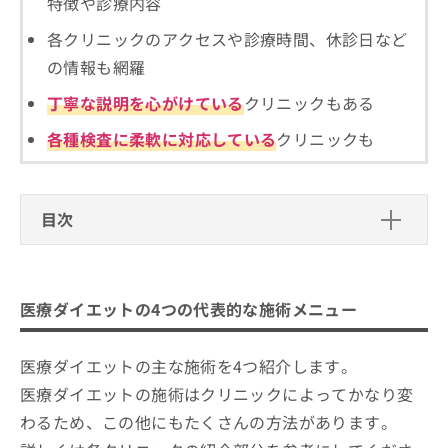
特徴や診療内容
ご了
ら
み
承く
は
ださ
各クリニックのアクセスや診療時間、休診日など
こ
無
い。
の情報も網羅
ち
料
ら
情
丁寧な説明を心がけている
クリニックもある
報
拡
掲
各種検査に柔軟に対応している
クリニックも
充
載
の
情
お
報
申
の
目次
し
修
込
正
医療ダイエットの4つの代表的な施術メ
み
は
ニュー
は
こ
医療ダイエットの4つの代表的な施術メニュー
こ
1．メソセラピー（脂肪溶解注射）
ち
熊本市で評判の医療ダイエットにおす
ち
ら
2．GLP-1
すめのクリニック5選
ら
医療ダイエットの主な施術を4つ紹介します。
3．脂肪吸引
わかばクリニック
そ
医療ダイエットの施術はクリニックによってかなり変
の
4．瘦身マシン
ハニークリニック
わるため、この他にもたくさんの方法があります。
他
ながしまクリニック 熊本院
の