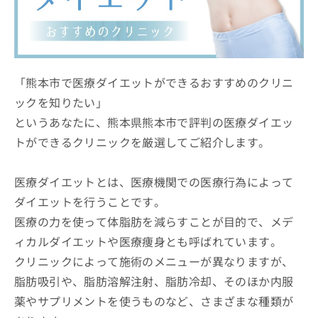
ッ
は
ク
こ
ナ
ち
ビ
ら
に
関
「熊本市で医療ダイエットができるおすすめのクリニ
広
す
広
ックを知りたい」
告
る
告
代
というあなたに、熊本県熊本市で評判の医療ダイエッ
お
出
理
問
稿
トができるクリニックを厳選してご紹介します。
店
い
の
合
の
お
わ
方
問
医療ダイエットとは、医療機関での医療行為によって
せ
い
は
ダイエットを行うことです。
は
合
こ
医療の力を使って体脂肪を減らすことが目的で、メデ
こ
わ
ち
ち
せ
ィカルダイエットや医療痩身とも呼ばれています。
ら
ら
は
クリニックによって施術のメニューが異なりますが、
こ
こち
ち
脂肪吸引や、脂肪溶解注射、脂肪冷却、そのほか内服
広
らは
広
ら
告
薬やサプリメントを使うものなど、さまざまな種類が
マイ
告
出
ナビ