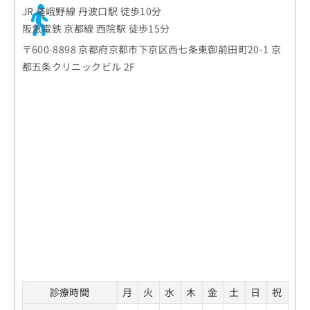
JR 嵯峨野線 丹波口駅 徒歩10分
阪急電鉄 京都線 西院駅 徒歩15分
〒600-8898 京都府京都市下京区西七条東御前田町20-1 京
都五条クリニックビル 2F
診療時間
月
火
水
木
金
土
日
祝