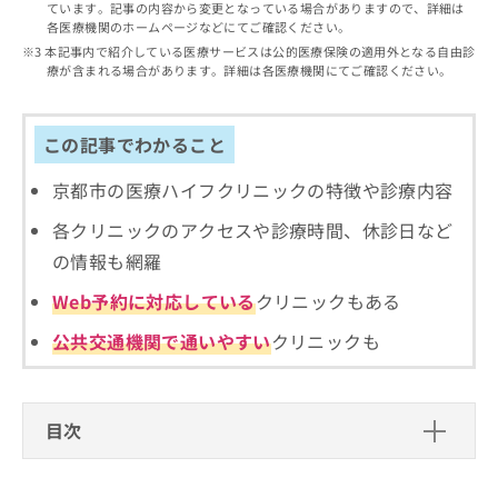
出
ています。記事の内容から変更となっている場合がありますので、詳細は
稿
クリ
資
各医療機関のホームページなどにてご確認ください。
稿
ニッ
の
料
クナ
の
本記事内で紹介している医療サービスは公的医療保険の適用外となる自由診
お
の
ビサ
療が含まれる場合があります。詳細は各医療機関にてご確認ください。
お
問
ご
イト
問
い
請
への
い
合
お問
求
合
合せ
この記事でわかること
わ
は
フォ
わ
せ
こ
ーム
せ
は
京都市の医療ハイフクリニックの特徴や診療内容
ち
とな
は
こ
ら
りま
各クリニックのアクセスや診療時間、休診日など
こ
ち
す。
ち
ら
クリ
の情報も網羅
無
ら
ニッ
料
クの
Web予約に対応している
クリニックもある
資
情
予
料
報
約・
公共交通機関で通いやすい
クリニックも
の
症状
拡
のご
ご
充
相談
請
の
など
求
お
はで
目次
は
申
きま
こ
せん
し
ハイフ（HIFU）を受けるクリニック、どうや
ので
ち
込