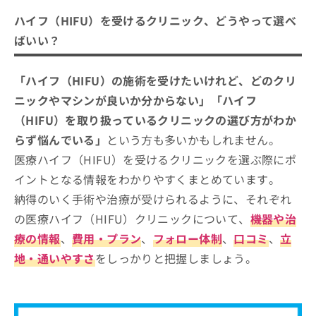
って選べばいい？
ご了
ら
み
承く
ハイフ（HIFU）を受けるクリニック、どうやって選べ
は
ださ
医療ハイフ（HIFU）クリニックを選ぶ際にチ
こ
無
い。
ばいい？
ェックする4つのポイント
ち
料
ら
情
そもそも医療ハイフ（HIFU）って？エステサ
「ハイフ（HIFU）の施術を受けたいけれど、どのクリ
報
拡
ロンのハイフ（HIFU）とどう違うの？
掲
ニックやマシンが良いか分からない」「ハイフ
充
載
（HIFU）を取り扱っているクリニックの選び方がわか
の
京都市で評判の医療ハイフにおすすめ
情
お
報
らず悩んでいる」
という方も多いかもしれません。
のクリニック5選
申
の
医療ハイフ（HIFU）を受けるクリニックを選ぶ際にポ
し
任医院
修
イントとなる情報をわかりやすくまとめています。
込
正
すなおクリニック
み
は
納得のいく手術や治療が受けられるように、それぞれ
は
いとうらんクリニック四条烏丸
こ
の医療ハイフ（HIFU）クリニックについて、
機器や治
こ
ち
くみこクリニック 四条烏丸院
ち
ら
療の情報
、
費用・プラン
、
フォロー体制
、
口コミ
、
立
ら
梶山内科クリニック
地・通いやすさ
をしっかりと把握しましょう。
そ
【医療ハイフ（HIFU）の基礎知識】これを知
の
ってからハイフ（HIFU）の施術を検討しよ
他
う！
の