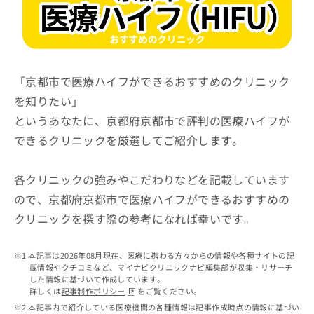
ッ
は
ク
こ
ナ
ち
ビ
ら
に
関
「京都市で医療ハイフができるおすすめのクリニック
広
す
広
を知りたい」
告
る
告
代
というあなたに、京都府京都市で評判の医療ハイフが
お
出
理
問
稿
できるクリニックを厳選してご紹介します。
店
い
の
合
の
お
わ
方
問
各クリニックの強みやこだわりなどを記載しています
せ
い
は
ので、京都府京都市で医療ハイフができるおすすめの
は
合
こ
クリニックを探す際の参考になれば幸いです。
こ
わ
ち
ち
せ
ら
ら
は
本記事は2026年08月現在、医療に携わる方々からの情報や各種サイトの記
こ
載情報やクチコミなど、マイナビクリニックナビ編集部が収集・リサーチ
こち
ち
広
した情報に基づいて作成しています。
らは
広
ら
告
詳しくは
記事制作ポリシー
をご覧ください。
マイ
告
出
本記事内で紹介している医療機関の各種情報は記事作成時点の情報に基づい
ナビ