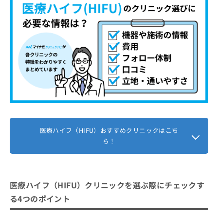
ハイフ（HIFU）とは？
お
問
医療ハイフ（HIFU）とエステサロンのハイフ
い
合
（HIFU）、何が違うの？
わ
せ
医療ハイフ（HIFU）の5つの機器と料
は
金相場一覧
こ
ち
1．ウルトラセルQプラス
医療HIFU（ハイフ）に関するよくある質問10
ら
2．ウルセラ
選！
3．ウルトラフォーマーIII
まとめ：京都市で評判の医療ハイフにおすすめ
4．ウルトラセルZi
医療ハイフ（HIFU）おすすめクリニックはこち
のクリニック5選
ら！
5．UTIMS A3
医療ハイフ（HIFU）クリニックを選ぶ際にチェックす
る4つのポイント