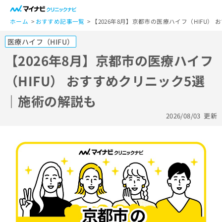
一
般
ホーム
おすすめ記事一覧
【2026年8月】京都市の医療ハイフ（HIFU）
ユ
医療ハイフ（HIFU）
ー
ザ
【2026年8月】京都市の医療ハイフ
ー
（HIFU） おすすめクリニック5選
の
方
｜施術の解説も
は
こ
2026/08/03
更新
ち
ら
医
マ
療
イ
関
ナ
係
ビ
者
ク
の
リ
方
ニ