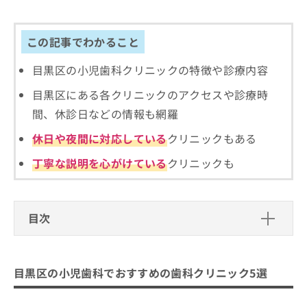
出
稿
クリ
資
稿
ニッ
の
料
クナ
の
お
の
この記事でわかること
ビサ
お
問
ご
イト
問
い
請
への
目黒区の小児歯科クリニックの特徴や診療内容
い
合
お問
求
合
合せ
わ
は
目黒区にある各クリニックのアクセスや診療時
フォ
わ
せ
こ
ーム
間、休診日などの情報も網羅
せ
は
ち
とな
は
こ
ら
りま
休日や夜間に対応している
クリニックもある
こ
ち
す。
ち
ら
クリ
丁寧な説明を心がけている
クリニックも
無
ら
ニッ
料
クの
資
情
予
料
報
約・
の
症状
目次
拡
のご
ご
充
相談
請
目黒区の小児歯科でおすすめの歯科ク
の
など
求
お
リニック5選
はで
は
目黒区の小児歯科でおすすめの歯科クリニック5選
申
きま
プルチーノデンタルクリニック
こ
せん
し
ので
ち
込
こどもの歯科