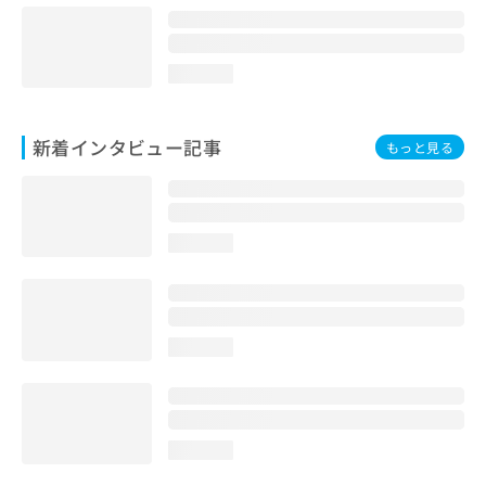
loading...
新着インタビュー記事
もっと見る
loading...
loading...
loading...