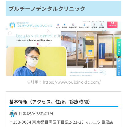
ご了
ら
み
承く
プルチーノデンタルクリニック
呂歯科診療所
は
ださ
こ
無
い。
目黒オアシス歯科クリニック
ち
料
トミーデンタルクリニック
ら
情
報
まとめ：目黒区の小児歯科でおすすめの歯科ク
拡
掲
リニック5選
充
載
の
情
お
報
申
の
し
修
込
正
み
は
※引用：https://www.pulcino-dc.com/
は
こ
こ
ち
ち
ら
ら
基本情報（アクセス、住所、診療時間）
そ
JR線 目黒駅から徒歩7分
の
他
〒153-0064 東京都目黒区下目黒2-21-23 マルエツ目黒店
の