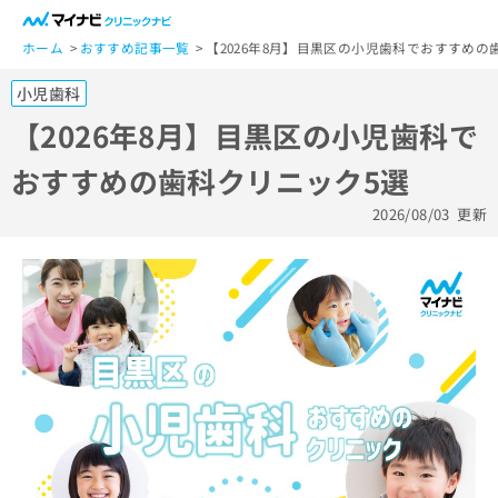
一
般
ホーム
おすすめ記事一覧
【2026年8月】目黒区の小児歯科でおすすめの
ユ
小児歯科
ー
ザ
【2026年8月】目黒区の小児歯科で
ー
おすすめの歯科クリニック5選
の
方
2026/08/03
更新
は
こ
ち
ら
医
マ
療
イ
関
ナ
係
ビ
者
ク
の
リ
方
ニ