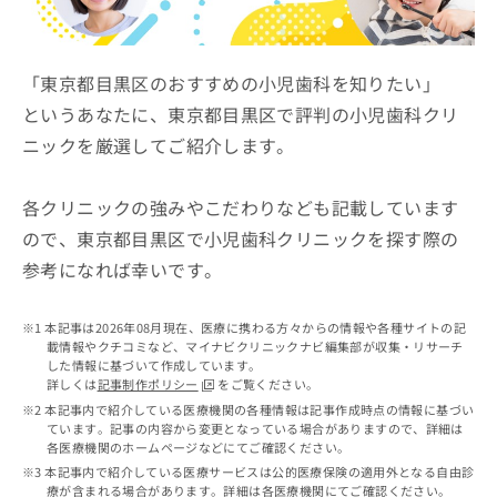
ッ
は
ク
こ
ナ
ち
ビ
「東京都目黒区のおすすめの小児歯科を知りたい」
ら
に
というあなたに、東京都目黒区で評判の小児歯科クリ
関
広
ニックを厳選してご紹介します。
す
広
告
る
告
代
お
出
各クリニックの強みやこだわりなども記載しています
理
問
稿
店
い
ので、東京都目黒区で小児歯科クリニックを探す際の
の
合
の
お
参考になれば幸いです。
わ
方
問
せ
い
は
は
合
本記事は2026年08月現在、医療に携わる方々からの情報や各種サイトの記
こ
こ
わ
載情報やクチコミなど、マイナビクリニックナビ編集部が収集・リサーチ
ち
ち
した情報に基づいて作成しています。
せ
ら
詳しくは
記事制作ポリシー
をご覧ください。
ら
は
本記事内で紹介している医療機関の各種情報は記事作成時点の情報に基づい
こ
ています。記事の内容から変更となっている場合がありますので、詳細は
こち
ち
広
各医療機関のホームページなどにてご確認ください。
らは
広
ら
告
マイ
本記事内で紹介している医療サービスは公的医療保険の適用外となる自由診
告
出
ナビ
療が含まれる場合があります。詳細は各医療機関にてご確認ください。