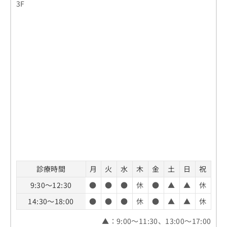
3F
お
問
い
合
わ
せ
は
こ
ち
ら
診療時間
月
火
水
木
金
土
日
祝
9:30～12:30
●
●
●
休
●
▲
▲
休
14:30～18:00
●
●
●
休
●
▲
▲
休
▲：9:00～11:30、13:00～17:00