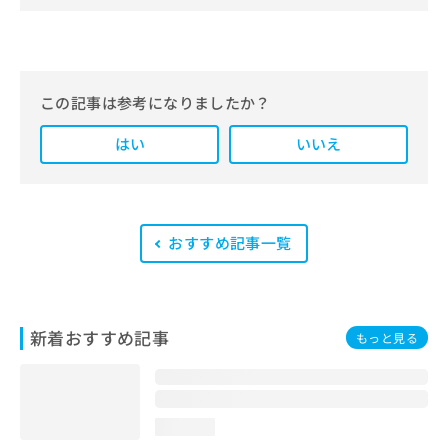
クナビ」。
編集部では、地域ごとの医療機関情報
をわかりやすく整理し、最新の公式情
報にもとづいて発信しています。
この記事は参考になりましたか？
また、医療広告ガイドラインに準拠し
はい
た編集体制を整えており、編集部内に
いいえ
は、一般社団法人薬機法医療法規格協
会が実施する「YMAA（薬機法・医療
法適法広告取扱個人認証規格）」講習
を修了したメンバーが複数名在籍して
います。
おすすめ記事一覧
新着おすすめ記事
もっと見る
loading...