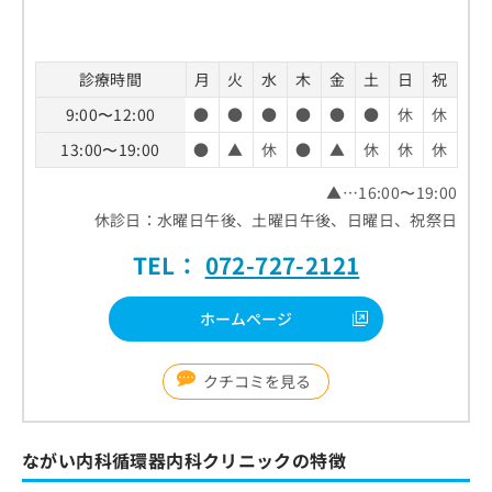
お
問
い
診療時間
月
火
水
木
金
土
日
祝
合
わ
9:00〜12:00
●
●
●
●
●
●
休
休
せ
は
13:00〜19:00
●
▲
休
●
▲
休
休
休
こ
ち
▲…16:00〜19:00
ら
休診日：水曜日午後、土曜日午後、日曜日、祝祭日
TEL：
072-727-2121
ホームページ
クチコミを見る
ながい内科循環器内科クリニックの特徴