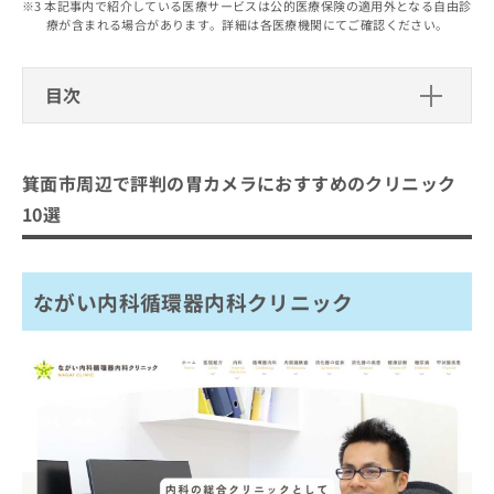
出
本記事内で紹介している医療サービスは公的医療保険の適用外となる自由診
稿
クリ
資
療が含まれる場合があります。詳細は各医療機関にてご確認ください。
稿
ニッ
の
料
クナ
の
お
の
ビサ
お
問
ご
イト
目次
問
い
請
への
い
合
お問
求
箕面市周辺で評判の胃カメラにおすす
合
合せ
わ
は
フォ
わ
めのクリニック10選
せ
こ
ーム
箕面市周辺で評判の胃カメラにおすすめのクリニック
せ
は
ち
とな
ながい内科循環器内科クリニック
は
こ
ら
10選
りま
こ
ち
やすふく内科クリニック
す。
ち
ら
クリ
無
よしはら内科・内視鏡クリニック
ら
ニッ
料
クの
ながい内科循環器内科クリニック
大石クリニック
資
情
予
料
報
約・
ふじもとクリニック
の
症状
拡
のご
おかやま内科クリニック
ご
充
相談
請
の
いとうクリニック
など
求
お
はで
前田内科クリニック
は
申
きま
こ
せん
し
ほんまたろうクリニック
ので
ち
込