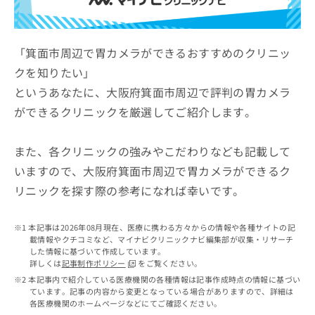
ッ
は
ク
こ
ナ
ち
ビ
「箕面市周辺で胃カメラができるおすすめのクリニッ
ら
に
クを知りたい」
関
広
というあなたに、大阪府箕面市周辺で評判の胃カメラ
す
広
告
る
告
ができるクリニックを厳選してご紹介します。
代
お
出
理
問
稿
店
い
また、各クリニックの強みやこだわりなども記載して
の
合
の
お
いますので、大阪府箕面市周辺で胃カメラができるク
わ
方
問
リニックを探す際の参考になれば幸いです。
せ
い
は
は
合
こ
こ
わ
ち
本記事は2026年08月現在、医療に携わる方々からの情報や各種サイトの記
ち
せ
ら
載情報やクチコミなど、マイナビクリニックナビ編集部が収集・リサーチ
ら
は
した情報に基づいて作成しています。
こ
詳しくは
記事制作ポリシー
をご覧ください。
こち
ち
広
本記事内で紹介している医療機関の各種情報は記事作成時点の情報に基づい
らは
広
ら
ています。記事の内容から変更となっている場合がありますので、詳細は
告
マイ
各医療機関のホームページなどにてご確認ください。
告
出
ナビ