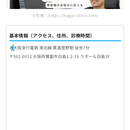
ご了
なかの外科クリニック
ら
み
承く
は
ださ
まとめ：箕面市周辺で評判の胃カメラにおすす
こ
無
※引用：https://nagai-clinic.info/
い。
めのクリニック10選
ち
料
ら
情
報
基本情報（アクセス、住所、診療時間）
拡
掲
充
載
北大阪急行電鉄 南北線 箕面萱野駅 徒歩7分
の
情
お
〒562-0012 大阪府箕面市白島1-2-15 ラポール白島3F
報
申
の
し
修
込
正
み
は
は
こ
こ
ち
ち
ら
ら
そ
の
他
の