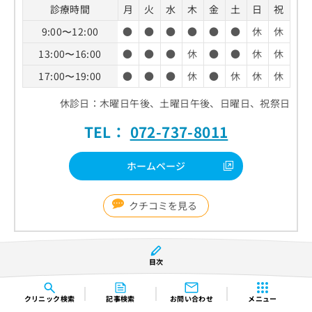
診療時間
月
火
水
木
金
土
日
祝
9:00〜12:00
●
●
●
●
●
●
休
休
13:00〜16:00
●
●
●
休
●
●
休
休
17:00〜19:00
●
●
●
休
●
休
休
休
休診日：木曜日午後、土曜日午後、日曜日、祝祭日
TEL：
072-737-8011
ホームページ
クチコミを見る
いとうクリニックの特徴
目次
平日は19時まで診療実施
クリニック
検索
記事検索
お問い合わせ
メニュー