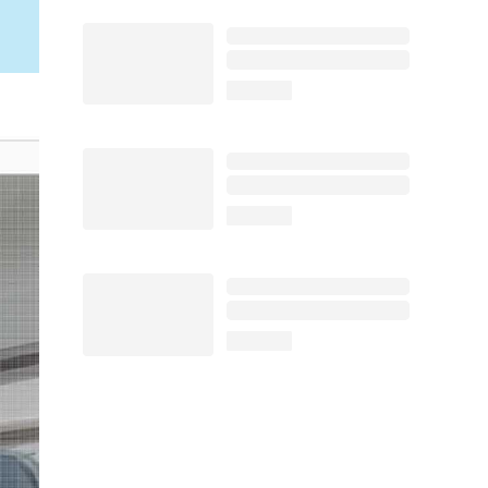
loading...
loading...
loading...