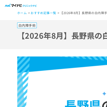
一
ホーム
おすすめ記事一覧
【2026年8月】長野県の白内障
般
ユ
白内障手術
ー
ザ
【2026年8月】長野県
ー
の
方
は
こ
ち
ら
医
マ
療
イ
ナ
関
ビ