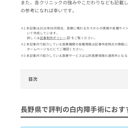
せ
こち
また、各クリニックの強みやこだわりなども記載
ち
らは
は
の参考になれば幸いです。
マイ
こ
ら
ナビ
ち
クリ
ら
ニッ
本記事は2026年08月現在、医療に携わる方々からの情報や各種サ
クナ
いて作成しています。
広
ビサ
詳しくは
記事制作ポリシー
をご覧ください。
広
資
イト
告
告
本記事内で紹介している医療機関の各種情報は記事作成時点の情報に
への
料
出
ホームページなどにてご確認ください。
出
お問
の
稿
合せ
稿
本記事内で紹介している医療サービスは公的医療保険の適用外となる
ご
の
フォ
の
請
お
ーム
お
求
問
とな
問
りま
は
い
目次
い
す。
こ
合
合
クリ
ち
わ
ニッ
わ
ら
長野県で評判の白内障手術におすすめのクリ
せ
クの
せ
は
予
は
中村眼科
約・
こ
長野県で評判の白内障手術におす
こ
無
症状
ち
まつだアイクリニック
ち
のご
料
ら
相談
ら
下田眼科
情
など
報
まきた眼科 須坂院
はで