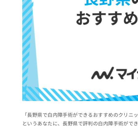
係
ク
者
リ
の
ニ
ッ
方
ク
は
ナ
こ
ビ
ち
に
関
ら
す
る
お
広
広
問
告
告
い
出
代
合
稿
わ
理
の
せ
店
お
は
「長野県で白内障手術ができるおすすめのクリニ
の
問
こ
い
方
ち
というあなたに、長野県で評判の白内障手術がで
合
ら
は
わ
こ