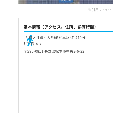
ち
み
ら
※引用：https:/
は
こ
ち
そ
ら
基本情報（アクセス、住所、診療時間）
の
他
JR 篠ノ井線・大糸線 松本駅 徒歩10分
の
お
駐車場あり
問
〒390-0811 長野県松本市中央3-6-22
い
合
わ
せ
は
こ
ち
ら