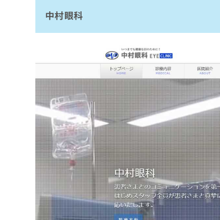
拡
資
きま
中村眼科
裏川眼科
充
料
せん
の
ので
の
野中眼科
ご了
お
ご
承く
ごうど眼科
申
請
ださ
し
求
藤沢眼科
い。
込
は
山田眼科医院
み
こ
は
ち
北島眼科クリニック
こ
ら
ち
まとめ：長野県で評判の白内障手術におすす
ら
無
料
掲
情
載
報
情
拡
報
充
の
の
修
お
正
申
は
し
こ
込