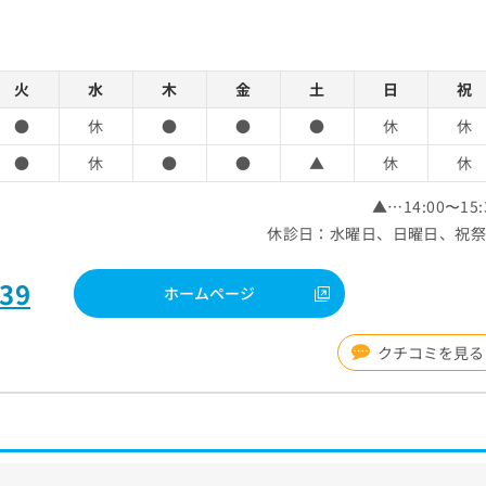
火
水
木
金
土
日
祝
●
休
●
●
●
休
休
●
休
●
●
▲
休
休
▲…14:00〜15:
休診日：水曜日、日曜日、祝
539
ホームページ
クチコミを見る