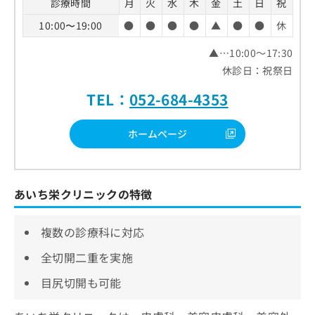
診療時間
月
火
水
木
金
土
日
祝
10:00〜19:00
●
●
●
●
▲
●
●
休
▲…10:00～17:30
休診日：祝祭日
TEL：
052-684-4353
ホームページ
あいち栄クリニックの特徴
複数の診療科に対応
全切開二重を実施
目尻切開も可能