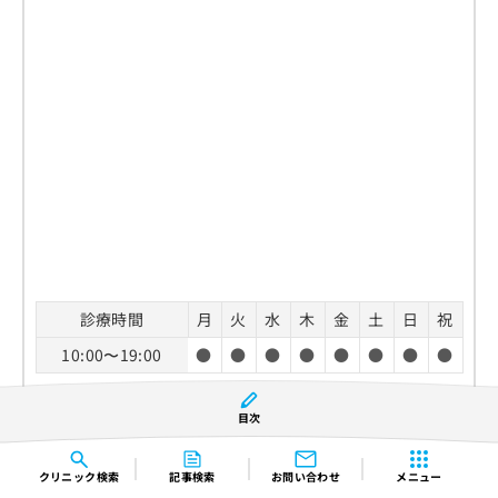
診療時間
月
火
水
木
金
土
日
祝
10:00〜19:00
●
●
●
●
●
●
●
●
休診日：不定休
目次
TEL：
052-462-1340
クリニック
検索
記事検索
お問い合わせ
メニュー
ホームページ