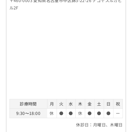
〒460-0003 愛知県名古屋市中区錦3-22-26 ナゴヤスルガビ
ル2F
診療時間
月
火
水
木
金
土
日
祝
9:30〜18:00
休
●
●
休
●
●
●
ー
休診日：月曜日、木曜日