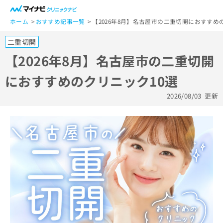
一
般
ホーム
おすすめ記事一覧
【2026年8月】名古屋市の二重切開におすすめ
ユ
二重切開
ー
ザ
【2026年8月】名古屋市の二重切開
ー
におすすめのクリニック10選
の
方
2026/08/03
更新
は
こ
ち
ら
医
マ
療
イ
関
ナ
係
ビ
者
ク
の
リ
方
ニ