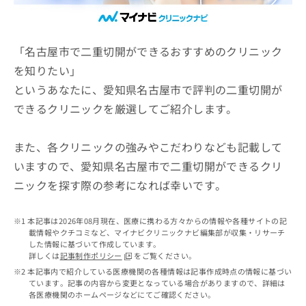
ッ
は
ク
こ
ナ
ち
ビ
「名古屋市で二重切開ができるおすすめのクリニック
ら
に
を知りたい」
関
広
というあなたに、愛知県名古屋市で評判の二重切開が
す
広
告
る
告
できるクリニックを厳選してご紹介します。
代
お
出
理
問
稿
店
い
また、各クリニックの強みやこだわりなども記載して
の
合
の
お
いますので、愛知県名古屋市で二重切開ができるクリ
わ
方
問
ニックを探す際の参考になれば幸いです。
せ
い
は
は
合
こ
こ
わ
ち
本記事は2026年08月現在、医療に携わる方々からの情報や各種サイトの記
ち
せ
ら
載情報やクチコミなど、マイナビクリニックナビ編集部が収集・リサーチ
ら
は
した情報に基づいて作成しています。
こ
詳しくは
記事制作ポリシー
をご覧ください。
こち
ち
広
本記事内で紹介している医療機関の各種情報は記事作成時点の情報に基づい
らは
広
ら
ています。記事の内容から変更となっている場合がありますので、詳細は
告
マイ
各医療機関のホームページなどにてご確認ください。
告
出
ナビ