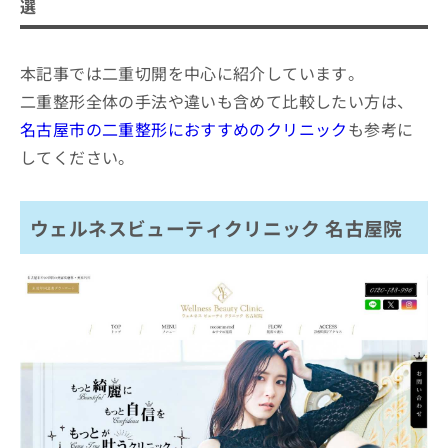
ご了
選
ら
み
承く
ゆり形成栄久屋大通クリニック
は
ださ
こ
無
い。
あいち栄クリニック
ち
本記事では二重切開を中心に紹介しています。
料
にしやま形成外科皮フ科クリニック
ら
情
二重整形全体の手法や違いも含めて比較したい方は、
報
ニドークリニック名古屋
名古屋市の二重整形におすすめのクリニック
も参考に
拡
掲
名古屋中央クリニック
充
してください。
載
の
MEMOTO CLINIC 名古屋
情
お
報
グランクリニック
申
の
ウェルネスビューティクリニック 名古屋院
し
いりなか眼科クリニック
修
込
正
西堀形成外科クリニック タワーズ院
み
は
は
こ
まとめ：名古屋市で評判の二重切開におすすめ
こ
ち
のクリニック10選
ち
ら
ら
そ
の
他
の