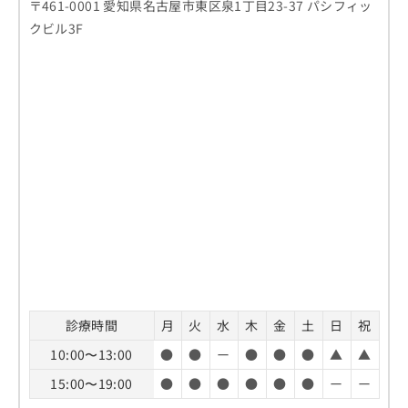
〒461-0001 愛知県名古屋市東区泉1丁目23-37 パシフィッ
クビル3F
診療時間
月
火
水
木
金
土
日
祝
10:00〜13:00
●
●
ー
●
●
●
▲
▲
15:00〜19:00
●
●
●
●
●
●
ー
ー