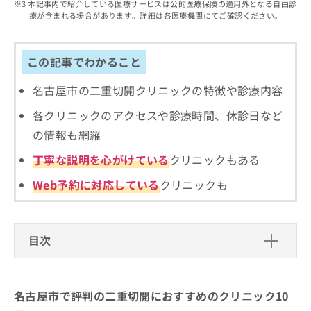
出
本記事内で紹介している医療サービスは公的医療保険の適用外となる自由診
稿
クリ
資
療が含まれる場合があります。詳細は各医療機関にてご確認ください。
稿
ニッ
の
料
クナ
の
お
の
ビサ
お
問
ご
イト
問
この記事でわかること
い
請
への
い
合
お問
求
合
合せ
名古屋市の二重切開クリニックの特徴や診療内容
わ
は
フォ
わ
せ
こ
ーム
各クリニックのアクセスや診療時間、休診日など
せ
は
ち
とな
は
こ
ら
の情報も網羅
りま
こ
ち
す。
ち
丁寧な説明を心がけている
クリニックもある
ら
クリ
無
ら
ニッ
料
クの
Web予約に対応している
クリニックも
資
情
予
料
報
約・
の
症状
拡
のご
ご
充
目次
相談
請
の
など
求
お
はで
名古屋市で評判の二重切開におすすめ
は
申
きま
のクリニック10選
こ
せん
し
名古屋市で評判の二重切開におすすめのクリニック10
ので
ち
込
ウェルネスビューティクリニック 名古屋院