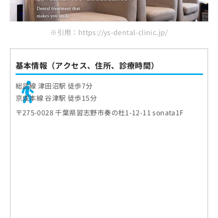
おすすめのクリニック一覧はこちらから
矯正歯科治療の7つの種類と特徴
矯正歯科治療を検討する歯並びとは？6
※引用：https://ys-dental-clinic.jp/
つの不正咬合
1.叢生（そうせい）
矯正歯科治療とは？どんなメリットが
基本情報（アクセス、住所、診療時間）
2.空隙歯列（くうげきしれつ）
あるの？
総武線 津田沼駅 徒歩7分
3.上顎前突（じょうがくぜんとつ）
美しさと健康の両面を重視
歯科矯正はどんな流れで進むの？
京成本線 谷津駅 徒歩15分
4.下顎前突（かがくぜんとつ）
噛む力と消化の向上
1.予約・受診
〒275-0028 千葉県習志野市奏の杜1-12-11 sonata1F
矯正歯科治療中のセルフケアポイント
5.開咬（かいこう）
口腔衛生の向上
2.問診・検査
6.過蓋咬合（かがいこうごう）
矯正装置がついているときの歯みがき方法
自信と心の健康
矯正歯科治療後のリテーナーの役割
3.医師による診察
補助清掃用具の活用
保定とは？
4.治療方針の説明と同意
矯正歯科治療についてのよくある質問10選！
食事のときに気をつけたいこと
保定装置の種類
5.治療開始とフォロー
痛みや違和感があるときのセルフケア
まとめ：習志野市で評判の矯正歯科治療におす
保定期間の考え方
すめの歯科クリニック15選
定期的な通院とセルフチェックの重要性
保定中に気をつけたいこと
定期的なチェックの重要性