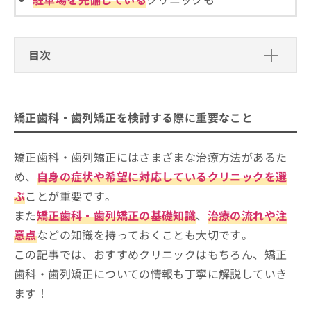
ご了
ら
み
承く
は
ださ
こ
無
い。
ち
料
目次
ら
情
報
矯正歯科・歯列矯正を検討する際に重要なこと
拡
掲
充
載
習志野市で評判の矯正歯科治療におす
矯正歯科・歯列矯正を検討する際に重要なこと
の
情
すめの歯科クリニック15選
お
報
申
の
津田沼Y's歯科クリニック奏の杜
矯正歯科・歯列矯正にはさまざまな治療方法があるた
し
修
コウノ歯科医院
め、
自身の症状や希望に対応しているクリニックを選
込
正
み
は
もりざわ歯科・矯正歯科
ぶ
ことが重要です。
は
こ
津田沼さりな矯正歯科
また
矯正歯科・歯列矯正の基礎知識
、
治療の流れや注
こ
ち
ち
ら
意点
などの知識を持っておくことも大切です。
津田沼ブラン歯科・矯正歯科
ら
この記事では、おすすめクリニックはもちろん、矯正
つだぬま矯正歯科
そ
歯科・歯列矯正についての情報も丁寧に解説していき
わかまつ歯科医院
の
ます！
他
まさき歯科医院
の