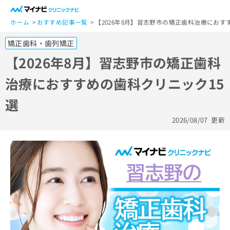
一
般
ホーム
おすすめ記事一覧
【2026年8月】習志野市の矯正歯科治療におす
ユ
矯正歯科・歯列矯正
ー
ザ
【2026年8月】習志野市の矯正歯科
ー
治療におすすめの歯科クリニック15
の
方
選
は
こ
2026/08/07
更新
ち
ら
医
マ
療
イ
関
ナ
係
ビ
者
ク
の
リ
方
ニ