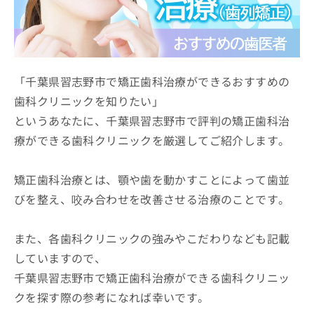
ッ
は
ク
こ
ナ
ち
ビ
ら
に
関
「千葉県習志野市で矯正歯科治療ができるおすすめの
広
す
広
歯科クリニックを知りたい」
告
る
告
代
というあなたに、千葉県習志野市で評判の矯正歯科治
お
出
理
問
稿
療ができる歯科クリニックを厳選してご紹介します。
店
い
の
合
の
お
わ
方
問
矯正歯科治療とは、顎や歯を動かすことによって歯並
せ
い
は
びを整え、咬み合わせを改善させる治療のことです。
は
合
こ
こ
わ
ち
ち
せ
また、各歯科クリニックの強みやこだわりなども記載
ら
ら
は
していますので、
こ
こち
ち
千葉県習志野市で矯正歯科治療ができる歯科クリニッ
広
らは
広
ら
告
クを探す際の参考になれば幸いです。
マイ
告
出
ナビ