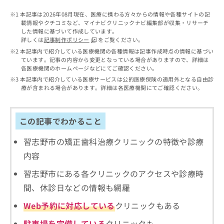
出
稿
クリ
資
稿
ニッ
の
本記事は2026年08月現在、医療に携わる方々からの情報や各種サイトの記
料
クナ
の
載情報やクチコミなど、マイナビクリニックナビ編集部が収集・リサーチ
お
の
ビサ
した情報に基づいて作成しています。
お
問
ご
イト
詳しくは
記事制作ポリシー
をご覧ください。
問
い
請
への
本記事内で紹介している医療機関の各種情報は記事作成時点の情報に基づい
い
合
お問
求
ています。記事の内容から変更となっている場合がありますので、詳細は
合
合せ
わ
は
各医療機関のホームページなどにてご確認ください。
フォ
わ
せ
こ
本記事内で紹介している医療サービスは公的医療保険の適用外となる自由診
ーム
せ
は
ち
療が含まれる場合があります。詳細は各医療機関にてご確認ください。
とな
は
こ
ら
りま
こ
ち
す。
ち
ら
クリ
無
この記事でわかること
ら
ニッ
料
クの
資
情
予
習志野市の矯正歯科治療クリニックの特徴や診療
料
報
約・
内容
の
症状
拡
のご
ご
充
習志野市にある各クリニックのアクセスや診療時
相談
請
の
など
間、休診日などの情報も網羅
求
お
はで
は
申
きま
Web予約に対応している
クリニックもある
こ
せん
し
ので
ち
込
駐車場を完備している
クリニックも