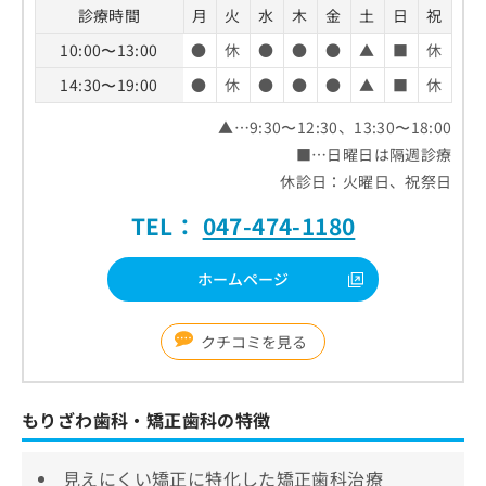
診療時間
月
火
水
木
金
土
日
祝
10:00〜13:00
●
休
●
●
●
▲
■
休
14:30〜19:00
●
休
●
●
●
▲
■
休
▲…9:30〜12:30、13:30〜18:00
■…日曜日は隔週診療
休診日：火曜日、祝祭日
TEL：
047-474-1180
ホームページ
クチコミを見る
もりざわ歯科・矯正歯科の特徴
見えにくい矯正に特化した矯正歯科治療