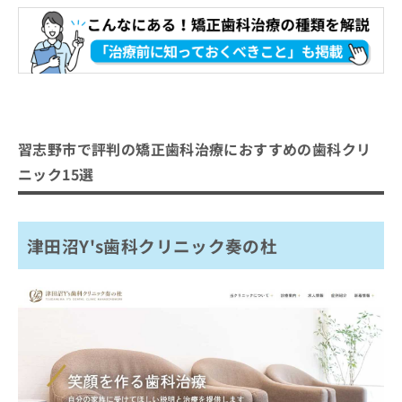
たけだ歯科医院
お
問
シエルデンタルクリニック
い
津田沼すずき矯正歯科
合
わ
カノンデンタルクリニック
せ
新津田沼歯科クリニック
は
こ
ならしのコウノ歯科・矯正歯科
習志野市で評判の矯正歯科治療におすすめの歯科クリ
ち
アーブル歯科クリニック
ニック15選
ら
【矯正歯科治療をさらに解説】これを知ってか
ら矯正歯科治療の受診を検討しよう！
津田沼Y's歯科クリニック奏の杜
矯正歯科の基礎知識
矯正歯科とは？何をするの？
矯正歯科のクリニック、どうやって選べばい
矯正歯科を受診する目安
い？
矯正歯科のクリニックを選ぶ際にチェ
ックする4つのポイント