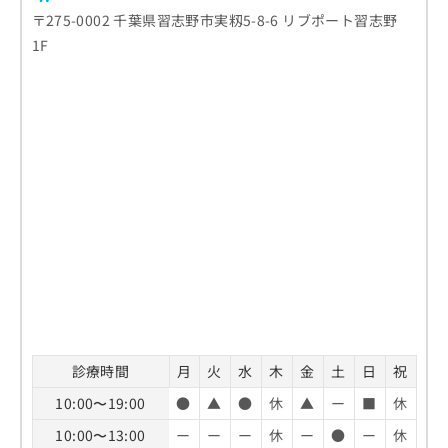
〒275-0002 千葉県習志野市実籾5-8-6 リブポート習志野
1F
診療時間
月
火
水
木
金
土
日
祝
10:00〜19:00
●
▲
●
休
▲
ー
■
休
10:00〜13:00
ー
ー
ー
休
ー
●
ー
休