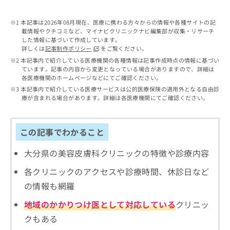
出
稿
クリ
資
稿
ニッ
の
料
クナ
本記事は2026年08月現在、医療に携わる方々からの情報や各種サイトの記
の
お
の
ビサ
載情報やクチコミなど、マイナビクリニックナビ編集部が収集・リサーチ
お
問
ご
イト
した情報に基づいて作成しています。
問
い
請
への
詳しくは
記事制作ポリシー
をご覧ください。
い
合
お問
求
本記事内で紹介している医療機関の各種情報は記事作成時点の情報に基づい
合
合せ
わ
は
ています。記事の内容から変更となっている場合がありますので、詳細は
フォ
わ
せ
こ
各医療機関のホームページなどにてご確認ください。
ーム
せ
は
ち
本記事内で紹介している医療サービスは公的医療保険の適用外となる自由診
とな
は
こ
ら
療が含まれる場合があります。詳細は各医療機関にてご確認ください。
りま
こ
ち
す。
ち
ら
クリ
無
ら
ニッ
この記事でわかること
料
クの
資
情
予
料
大分県の美容皮膚科クリニックの特徴や診療内容
報
約・
の
症状
拡
のご
各クリニックのアクセスや診療時間、休診日など
ご
充
相談
請
の
の情報も網羅
など
求
お
はで
は
地域のかかりつけ医として対応している
クリニッ
申
きま
こ
せん
し
クもある
ので
ち
込