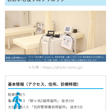
※引用：https://ohishi-clinic.jp/
基本情報（アクセス、住所、診療時間）
駐車場有り
亀の井バス 「餅ヶ浜2組停留所」 徒歩3分
大分交通バス 「別府警察署前停留所」 徒歩5分