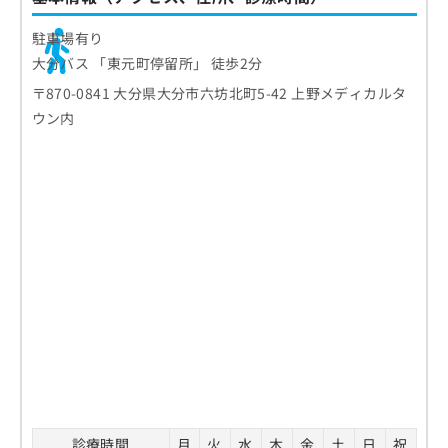
駐車場有り
大分バス 「東元町停留所」 徒歩2分
〒870-0841 大分県大分市六坊北町5-42 上野メディカルタ
ウン内
診療時間
月
火
水
木
金
土
日
祝