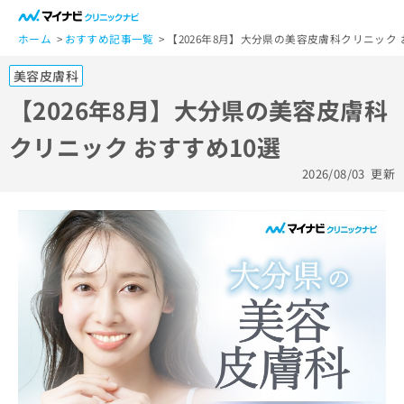
一
般
ホーム
おすすめ記事一覧
【2026年8月】大分県の美容皮膚科クリニック 
ユ
美容皮膚科
ー
ザ
【2026年8月】大分県の美容皮膚科
ー
クリニック おすすめ10選
の
方
2026/08/03
更新
は
こ
ち
ら
医
マ
療
イ
関
ナ
係
ビ
者
ク
の
リ
方
ニ