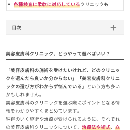
ご了
ら
み
各種検査に柔軟に対応している
クリニックも
承く
は
ださ
こ
無
い。
ち
料
ら
目次
情
報
美容皮膚科クリニック、どうやって選べばい
拡
掲
充
載
い？
の
情
美容皮膚科クリニック、どうやって選べばいい？
お
報
美容皮膚科クリニックを選ぶ際にチェ
申
の
ックする4つのポイント
し
修
「美容皮膚科の施術を受けたいけれど、どのクリニッ
込
正
そもそも美容皮膚科の施術って？メジャーな美容
大分県で評判の美容皮膚科クリニック
クを選んだら良いか分からない」「美容皮膚科クリニ
み
は
施術5選！
おすすめ10選
は
ックの選び方がわからず悩んでいる」
という方も多い
こ
こ
ち
あきこ皮フ科クリニック
かもしれません。
ち
ら
美容皮膚科のクリニックを選ぶ際にポイントとなる情
いちみや皮フ科クリニック
ら
報をわかりやすくまとめています。
そ
エフクリニック大分
の
納得のいく施術や治療が受けられるように、それぞれ
おおいし皮フ科クリニック
他
の美容皮膚科クリニックについて、
治療法や術式
、
立
の
皮フ科 河野クリニック