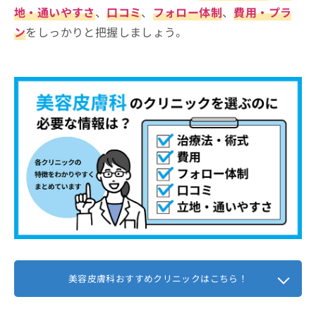
お
地・通いやすさ
、
口コミ
、
フォロー体制
、
費用・プラ
いいそらヒフ科クリニック
問
ン
をしっかりと把握しましょう。
い
いしかわ皮ふ科・形成外科
合
濱田皮膚科医院
わ
せ
牧野皮膚科形成外科内科医院
は
くらた医院
こ
ち
【美容皮膚科の基礎知識】これを知ってから美
ら
容皮膚科の受診を検討しよう！
肌悩み別！美容皮膚科で受けられる5つ
の施術
1．ボトックス注射
美容皮膚科に関するよくある質問5選！
2．ディープフェイシャルフィラー
まとめ：大分県で評判の美容皮膚科クリニック
3．ケミカルピーリング
おすすめ10選
美容皮膚科おすすめクリニックはこちら！
4．レーザーフェイシャル
5．超音波治療