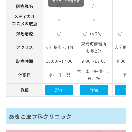
スクロールできます
医療脱毛
○
○
×
メディカル
×
×
×
コスメの取扱
薄毛治療
○
○（AGA）
○（A
東元町停留所
アクセス
大分駅 徒歩4分
大分駅 
徒歩2分
診療時間
10:00～17:00
9:00～18:00
9:00～1
木、土（午後）、
休診日
水、日、祝
不定
日、祝
詳細
詳細
詳
詳細
あきこ皮フ科クリニック