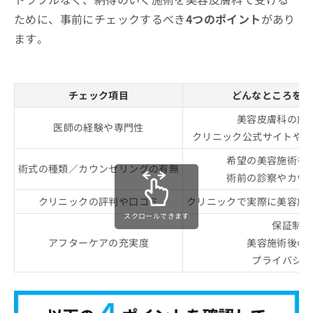
ために、事前にチェックするべき
4つのポイント
があり
ます。
チェック項目
どんなところをチ
美容皮膚科の施
医師の経験や専門性
クリニック公式サイトやS
希望の美容施術を
術式の種類／カウンセリングの有無
術前の診察やカウ
クリニックの評判や口コミ
クリニックで実際に美容施
スクロールできます
保証制度
アフターケアの充実度
美容施術後の
プライバシー