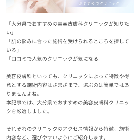
ッ
は
ク
こ
ナ
ち
ビ
「大分県でおすすめの美容皮膚科クリニックが知りた
ら
に
い」
関
広
「肌の悩みに合った施術を受けられるところを探して
す
広
告
る
告
いる」
代
お
出
「口コミで人気のクリニックが気になる」
理
問
稿
店
い
の
合
の
お
美容皮膚科といっても、クリニックによって特徴や得
わ
方
問
意とする施術内容はさまざまで、選ぶのは簡単ではあ
せ
い
は
は
合
りませんよね。
こ
こ
わ
ち
本記事では、大分県でおすすめの美容皮膚科クリニッ
ち
せ
ら
ら
クを厳選しました。
は
こ
こち
ち
広
らは
それぞれのクリニックのアクセス情報から特徴、施術
広
ら
告
マイ
告
出
内容など、選びやすいようにご紹介します。
ナビ