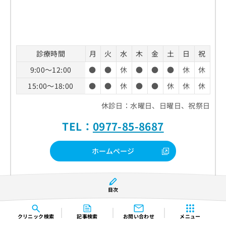
診療時間
月
火
水
木
金
土
日
祝
9:00～12:00
●
●
休
●
●
●
休
休
15:00～18:00
●
●
休
●
●
休
休
休
休診日：水曜日、日曜日、祝祭日
TEL：
0977-85-8687
ホームページ
目次
皮フ科 河野クリニックの特徴
クリニック
検索
記事検索
お問い合わせ
メニュー
日本皮膚科学会認定皮膚科専門医による診療