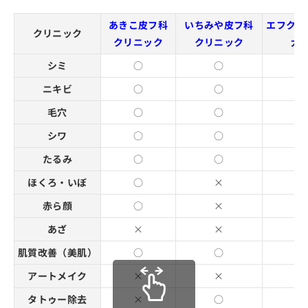
あきこ皮フ科
いちみや皮フ科
エフクリ
クリニック
クリニック
クリニック
大
シミ
○
○
○
ニキビ
○
○
○
毛穴
○
○
○
シワ
○
○
○
たるみ
○
○
○
ほくろ・いぼ
○
×
○
赤ら顔
○
×
○
あざ
×
×
×
肌質改善（美肌）
○
○
○
アートメイク
×
×
○
タトゥー除去
×
○
×