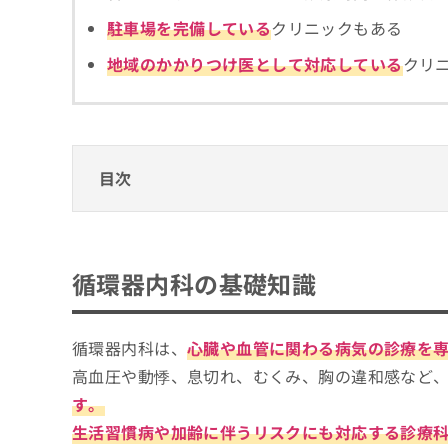
拡
資
きま
駐車場を完備している
クリニックもある
充
料
せん
の
ので
の
地域のかかりつけ医として対応している
クリ
ご了
お
ご
承く
申
請
ださ
し
求
い。
込
は
み
こ
は
ち
目次
こ
ら
ち
循環器内科の基礎知識
ら
無
循環器内科とは？何をするの？
循環器内科の医療機関、どうやって選べばい
料
循環器内科の基礎知識
掲
情
循環器内科の受診を検討すべき症状や目安
載
報
循環器内科を選ぶ際にチェックする4つのポ
情
拡
そもそも循環器内科とは？対応している疾
報
循環器内科は、
心臓や血管に関わる病気の診療を
充
大分市で評判の循環器内科クリニックおすす
の
の
高血圧や動悸、息切れ、むくみ、胸の違和感など
大分あべハートクリニック
修
お
す。
正
申
平川循環器内科クリニック
は
し
生活習慣病や加齢に伴うリスクにも対応する診療
神崎循環器クリニック
こ
込