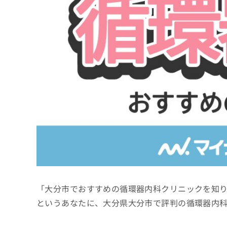
係
ク
者
リ
の
ニ
ッ
方
ク
は
ナ
こ
ビ
ち
に
関
ら
す
る
お
広
広
問
告
告
い
出
代
合
稿
わ
理
の
せ
店
お
は
「大分市でおすすめの循環器内科クリニックを知
の
問
こ
い
方
ち
というあなたに、大分県大分市で評判の循環器内
合
ら
は
わ
こ