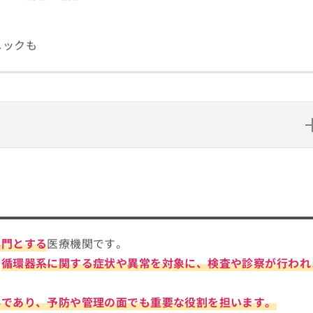
ニックも
い？
イント
患や治療をわかりやすく解説！
専門とする
医療機関です。
め5選
、
循環器系に関する症状や異常を対象に、検査や診察が行われ
科であり、予防や管理の面でも重要な役割を担います。