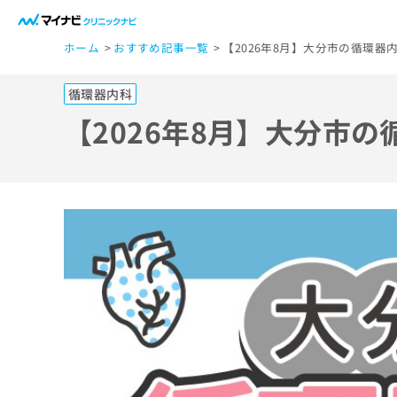
一
ホーム
おすすめ記事一覧
【2026年8月】大分市の循環器
般
ユ
循環器内科
ー
ザ
【2026年8月】大分市
ー
の
方
は
こ
ち
ら
医
マ
療
イ
ナ
関
ビ