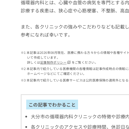
せ
こち
循環器内科とは、心臓や血管の病気を専門とする
ち
らは
は
診療する疾患は、狭心症や心筋梗塞、不整脈、高
マイ
こ
ら
ナビ
ち
クリ
ら
また、各クリニックの強みやこだわりなども記載
ニッ
クナ
参考になれば幸いです。
広
ビサ
広
資
イト
告
告
への
料
出
出
お問
の
稿
本記事は2026年08月現在、医療に携わる方々からの情報や各種サ
合せ
稿
いて作成しています。
ご
の
フォ
の
詳しくは
記事制作ポリシー
をご覧ください。
請
お
ーム
お
本記事内で紹介している医療機関の各種情報は記事作成時点の情報に
求
問
とな
問
ホームページなどにてご確認ください。
りま
は
い
い
す。
本記事内で紹介している医療サービスは公的医療保険の適用外となる
こ
合
合
クリ
ち
わ
ニッ
わ
ら
せ
クの
せ
は
予
は
この記事でわかること
約・
こ
こ
無
症状
ち
ち
のご
料
大分市の循環器内科クリニックの特徴や診療
ら
相談
ら
情
など
報
各クリニックのアクセスや診療時間、休診日
はで