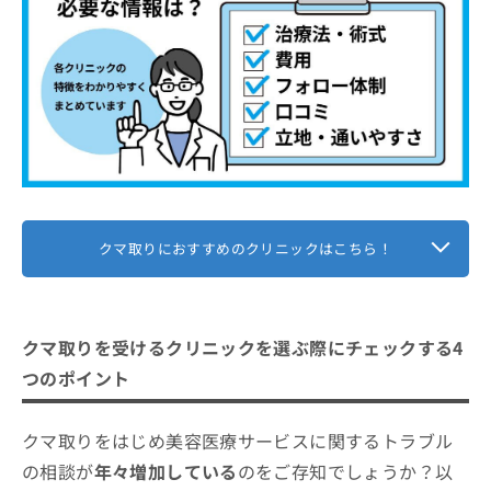
2．目の下がくぼんでしまった
めに押さえておくべきポイント5つ
お
問
3．たるみやシワが増えた
入念なカウンセリングと情報収集
クマ取りに関するよくある質問10選！
い
4．左右差ができた
信頼性のある医師を選ぶ
合
沖縄県で評判のクマ取りにおすすめのクリニッ
わ
5．注入物が定着しなかった
目標と期待の共有
せ
ク4選
アフターケア体制の確認
は
こ
過度な期待を避ける
ち
ら
クマ取りにおすすめのクリニックはこちら！
クマ取りを受けるクリニックを選ぶ際にチェックする4
つのポイント
クマ取りをはじめ美容医療サービスに関するトラブル
の相談が
年々増加している
のをご存知でしょうか？以