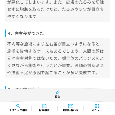
が悪化してしまいます。また、皮膚のたるみを切除
せずに脂肪を取るだけだと、たるみやシワが目立ち
やすくなります。
4．左右差ができた
不均等な施術により左右差が目立つようになると、
施術を後悔するケースもあるでしょう。人間の顔は
元々左右対称ではないため、顔全体のバランスをよ
く見ながら施術を行うことが重要。医師の判断ミス
や技術不足が原因で起こることが多い失敗です。
5．注入物が定着しなかった
目次
脂肪やヒアルロン酸の定着が不十分で、効果が持続
しないケースも見られます。特に脂肪注入の場合
クリニック
検索
記事検索
お問い合わせ
メニュー
は、注入した全ての脂肪が定着するわけではないた