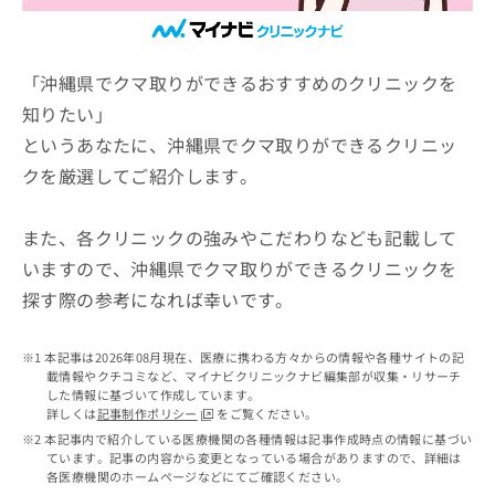
ッ
は
ク
こ
ナ
ち
ビ
「沖縄県でクマ取りができるおすすめのクリニックを
ら
に
知りたい」
関
広
というあなたに、沖縄県でクマ取りができるクリニッ
す
広
告
る
告
クを厳選してご紹介します。
代
お
出
理
問
稿
店
い
また、各クリニックの強みやこだわりなども記載して
の
合
の
お
いますので、沖縄県でクマ取りができるクリニックを
わ
方
問
探す際の参考になれば幸いです。
せ
い
は
は
合
こ
こ
わ
ち
本記事は2026年08月現在、医療に携わる方々からの情報や各種サイトの記
ち
せ
ら
載情報やクチコミなど、マイナビクリニックナビ編集部が収集・リサーチ
ら
は
した情報に基づいて作成しています。
こ
詳しくは
記事制作ポリシー
をご覧ください。
こち
ち
広
本記事内で紹介している医療機関の各種情報は記事作成時点の情報に基づい
らは
広
ら
ています。記事の内容から変更となっている場合がありますので、詳細は
告
マイ
各医療機関のホームページなどにてご確認ください。
告
出
ナビ