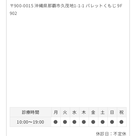
〒900-0015 沖縄県那覇市久茂地1-1-1 パレットくもじ 9F
902
診療時間
月
火
水
木
金
土
日
祝
10:00〜19:00
●
●
●
●
●
●
●
●
休診日：不定休