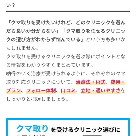
クマ取りを受けるクリニックを選ぶ際
ご了
ら
み
い？
承く
にチェックする4つのポイント
は
ださ
こ
無
い。
そもそもクマ取りってなに？クマ取りのわかりや
沖縄県で評判のクマ取りにおすすめの
ち
「クマ取りを受けたいけれど、どのクリニックを選ん
料
すい紹介もあり！
ら
クリニック4選
情
だら良いか分からない」「クマ取りを任せるクリニッ
報
湘南美容クリニック 那覇院
クの選び方がわからず悩んでいる」
という方も多いか
拡
掲
充
もしれません。
載
品川スキンクリニック 沖縄院
の
情
クマ取りを受けるクリニックを選ぶ際にポイントとな
eクリニック 那覇院
お
報
る情報をわかりやすくまとめています。
申
の
TCB東京中央美容外科 那覇院
し
修
納得のいく治療が受けられるように、それぞれのクマ
込
正
【クマ取りの基礎知識】これを知ってからクマ
取り対応クリニックについて、
治療法・術式
、
費用・
み
は
取りの施術を検討しよう！
は
プラン
、
フォロー体制
、
口コミ
、
立地・通いやすさ
を
こ
こ
ち
クマの3つの種類と原因、主な治療方法
しっかりと把握しましょう。
ち
ら
ら
1．青クマ
クマ取りの治療後、後悔してしまうケ
そ
2．黒クマ
ース5つ
の
3．赤クマ
他
1．効果を感じられなかった
東京でのクマ取り治療で後悔しないた
の