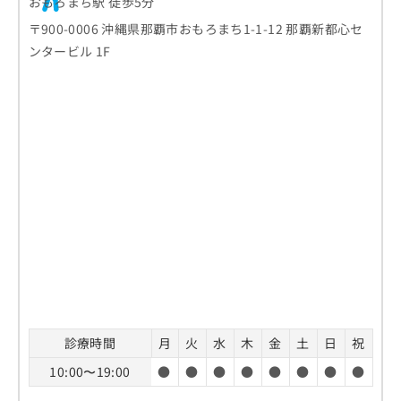
おもろまち駅 徒歩5分
〒900-0006 沖縄県那覇市おもろまち1-1-12 那覇新都心セ
ンタービル 1F
診療時間
月
火
水
木
金
土
日
祝
10:00〜19:00
●
●
●
●
●
●
●
●