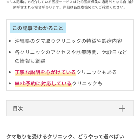
出
本記事内で紹介している医療サービスは公的医療保険の適用外となる自由診
稿
クリ
資
療が含まれる場合があります。詳細は各医療機関にてご確認ください。
稿
ニッ
の
料
クナ
の
お
の
ビサ
お
問
ご
イト
問
この記事でわかること
い
請
への
い
合
お問
求
合
合せ
沖縄県のクマ取りクリニックの特徴や診療内容
わ
は
フォ
わ
せ
こ
ーム
各クリニックのアクセスや診療時間、休診日など
せ
は
ち
とな
は
こ
ら
の情報も網羅
りま
こ
ち
す。
ち
丁寧な説明を心がけている
クリニックもある
ら
クリ
無
ら
ニッ
料
クの
Web予約に対応している
クリニックも
資
情
予
料
報
約・
の
症状
拡
のご
ご
充
目次
相談
請
の
など
求
お
はで
クマ取りを受けるクリニック、どうやって選べ
は
申
きま
ばいい？
こ
せん
し
ので
クマ取りを受けるクリニック、どうやって選べばい
ち
込