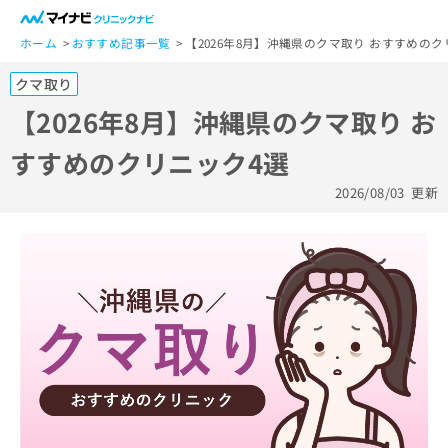
一
般
ホーム
おすすめ記事一覧
【2026年8月】沖縄県のクマ取り おすすめのク
ユ
クマ取り
ー
ザ
【2026年8月】沖縄県のクマ取り お
ー
すすめのクリニック4選
の
方
2026/08/03
更新
は
こ
ち
ら
医
マ
療
イ
関
ナ
係
ビ
者
ク
の
リ
方
ニ