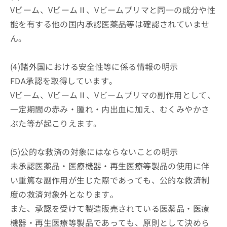
ご了
ら
み
Vビーム、VビームⅡ、Vビームプリマと同一の成分や性
承く
は
ださ
能を有する他の国内承認医薬品等は確認されていませ
こ
無
い。
ち
料
ん。
ら
情
報
(4)諸外国における安全性等に係る情報の明示
拡
掲
充
載
FDA承認を取得しています。
の
情
Vビーム、VビームⅡ、Vビームプリマの副作用として、
お
報
申
一定期間の赤み・腫れ・内出血に加え、むくみやかさ
の
し
修
ぶた等が起こりえます。
込
正
み
は
は
こ
(5)公的な救済の対象にはならないことの明示
こ
ち
未承認医薬品・医療機器・再生医療等製品の使用に伴
ち
ら
ら
い重篤な副作用が生じた際であっても、公的な救済制
度の救済対象外となります。
そ
の
また、承認を受けて製造販売されている医薬品・医療
他
機器・再生医療等製品であっても、原則として決めら
の