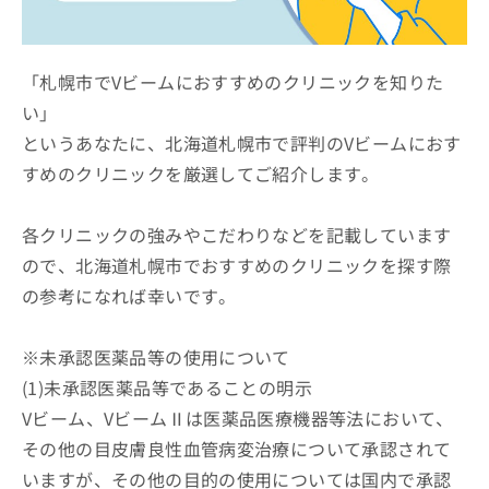
ッ
は
ク
こ
ナ
ち
ビ
「札幌市でVビームにおすすめのクリニックを知りた
ら
に
い」
関
広
というあなたに、北海道札幌市で評判のVビームにおす
す
広
告
る
告
すめのクリニックを厳選してご紹介します。
代
お
出
理
問
稿
店
い
各クリニックの強みやこだわりなどを記載しています
の
合
の
お
ので、北海道札幌市でおすすめのクリニックを探す際
わ
方
問
の参考になれば幸いです。
せ
い
は
は
合
こ
こ
わ
ち
※未承認医薬品等の使用について
ち
せ
ら
ら
(1)未承認医薬品等であることの明示
は
こ
Vビーム、VビームⅡは医薬品医療機器等法において、
こち
ち
広
らは
その他の目皮膚良性血管病変治療について承認されて
広
ら
告
マイ
告
出
いますが、その他の目的の使用については国内で承認
ナビ