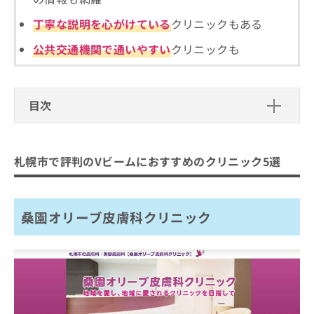
丁寧な説明を心がけている
クリニックもある
公共交通機関で通いやすい
クリニックも
目次
札幌市で評判のVビームにおすすめのク
リニック5選
札幌市で評判のVビームにおすすめのクリニック5選
桑園オリーブ皮膚科クリニック
円山公園皮膚科形成外科
桑園オリーブ皮膚科クリニック
白いあさがお皮ふ科スキンケアクリニック
札幌駅前 さくら形成外科
SSCクリニック
まとめ：札幌市で評判のVビームにおすすめの
クリニック5選