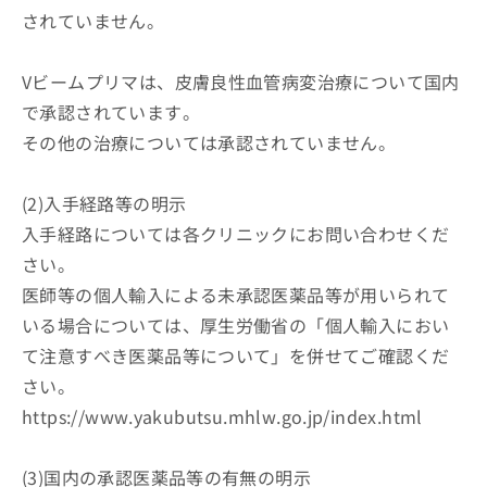
出
稿
クリ
資
されていません。
稿
ニッ
の
料
クナ
の
お
の
ビサ
お
問
ご
Vビームプリマは、皮膚良性血管病変治療について国内
イト
問
い
請
への
で承認されています。
い
合
お問
求
合
合せ
わ
その他の治療については承認されていません。
は
フォ
わ
せ
こ
ーム
せ
は
ち
とな
(2)入手経路等の明示
は
こ
ら
りま
こ
ち
す。
入手経路については各クリニックにお問い合わせくだ
ち
ら
クリ
無
さい。
ら
ニッ
料
クの
医師等の個人輸入による未承認医薬品等が用いられて
資
情
予
料
いる場合については、厚生労働省の「個人輸入におい
報
約・
の
症状
拡
て注意すべき医薬品等について」を併せてご確認くだ
のご
ご
充
相談
さい。
請
の
など
求
お
https://www.yakubutsu.mhlw.go.jp/index.html
はで
は
申
きま
こ
せん
し
ので
ち
(3)国内の承認医薬品等の有無の明示
込