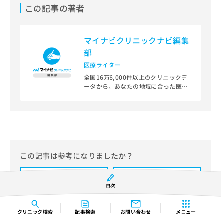
この記事の著者
マイナビクリニックナビ編集
部
医療ライター
全国16万6,000件以上のクリニックデ
ータから、あなたの地域に合った医療
機関を見つけられる、クリニック検索
＆医療情報サイト「マイナビクリニッ
クナビ」。
編集部では、地域ごとの医療機関情報
をわかりやすく整理し、最新の公式情
報にもとづいて発信しています。
この記事は参考になりましたか？
また、医療広告ガイドラインに準拠し
はい
た編集体制を整えており、編集部内に
いいえ
は、一般社団法人薬機法医療法規格協
目次
会が実施する「YMAA（薬機法・医療
法適法広告取扱個人認証規格）」講習
を修了したメンバーが複数名在籍して
クリニック
検索
記事検索
お問い合わせ
メニュー
います。