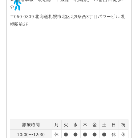
分
〒060-0809 北海道札幌市北区北9条西3丁目パワービル 札
幌駅前3F
診療時間
月
火
水
木
金
土
日
祝
10:00〜12:30
休
●
●
●
●
●
休
休