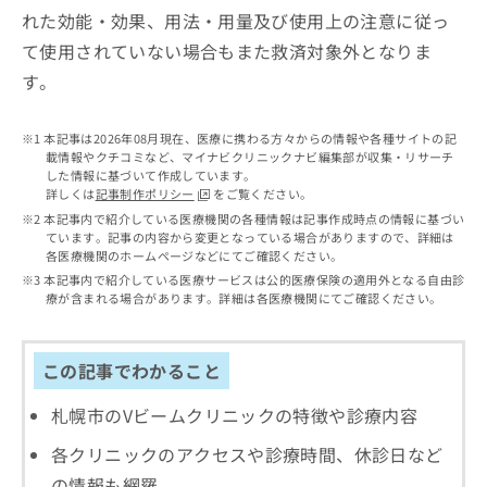
お
れた効能・効果、用法・用量及び使用上の注意に従っ
問
て使用されていない場合もまた救済対象外となりま
い
す。
合
わ
せ
本記事は2026年08月現在、医療に携わる方々からの情報や各種サイトの記
は
載情報やクチコミなど、マイナビクリニックナビ編集部が収集・リサーチ
こ
した情報に基づいて作成しています。
ち
詳しくは
記事制作ポリシー
をご覧ください。
ら
本記事内で紹介している医療機関の各種情報は記事作成時点の情報に基づい
ています。記事の内容から変更となっている場合がありますので、詳細は
各医療機関のホームページなどにてご確認ください。
本記事内で紹介している医療サービスは公的医療保険の適用外となる自由診
療が含まれる場合があります。詳細は各医療機関にてご確認ください。
この記事でわかること
札幌市のVビームクリニックの特徴や診療内容
各クリニックのアクセスや診療時間、休診日など
の情報も網羅