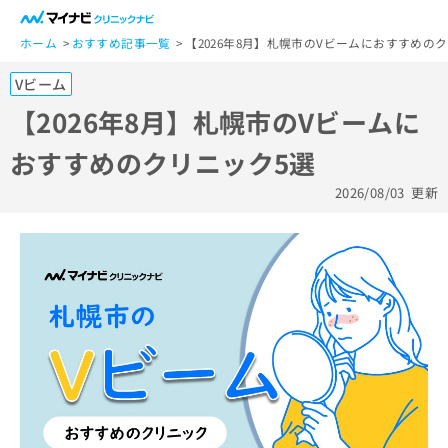
一
般
ホーム
おすすめ記事一覧
【2026年8月】札幌市のVビームにおすすめの
ユ
Vビーム
ー
ザ
【2026年8月】札幌市のVビームに
ー
おすすめのクリニック5選
の
方
2026/08/03
更新
は
こ
ち
ら
医
マ
療
イ
関
ナ
係
ビ
者
ク
の
リ
方
ニ