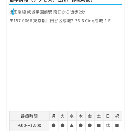
小田急線 成城学園前駅 南口から徒歩2分
〒157-0066 東京都世田谷区成城2-36-6 Cinq成城 １F
診療時間
月
火
水
木
金
土
日
祝
9:00〜12:00
●
●
▲
●
●
■
休
■