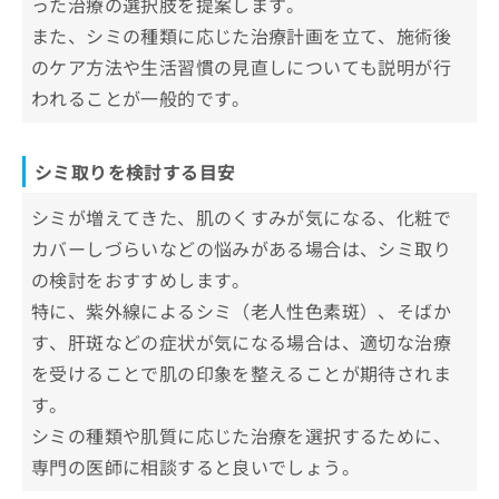
った治療の選択肢を提案します。
シミってなに？シミについての基礎知
お
識
また、シミの種類に応じた治療計画を立て、施術後
問
い
のケア方法や生活習慣の見直しについても説明が行
1．シミとは
シミの5つの種類＆それぞれに適した施
合
われることが一般的です。
2．シミ発症のメカニズム
術
わ
せ
3．シミの種類
1．老人性色素斑
は
シミ取りの主な治療法一覧
シミ取りを検討する目安
こ
2．雀卵斑(そばかす)
ち
シミ取りを受ける際に知っておくべき
3．ADM(後天性真皮メラノーシス)
シミが増えてきた、肌のくすみが気になる、化粧で
ら
こと
4．肝斑
カバーしづらいなどの悩みがある場合は、シミ取り
肌の状態を詳しく知る
まとめ：治療法の選択とリスクの理解
5．炎症後の色素沈着
の検討をおすすめします。
アフターケアと日常のスキンケア
特に、紫外線によるシミ（老人性色素斑）、そばか
シミ取りについてのよくある質問10選！
す、肝斑などの症状が気になる場合は、適切な治療
まとめ：世田谷区で評判のシミ取りにおすすめ
を受けることで肌の印象を整えることが期待されま
のクリニック5選
す。
シミの種類や肌質に応じた治療を選択するために、
専門の医師に相談すると良いでしょう。