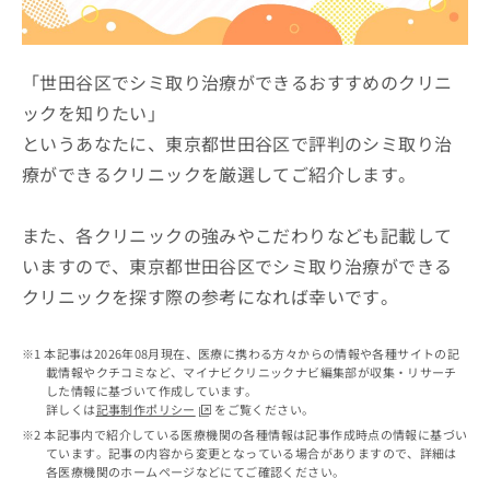
ッ
は
ク
こ
ナ
ち
ビ
「世田谷区でシミ取り治療ができるおすすめのクリニ
ら
に
ックを知りたい」
関
広
というあなたに、東京都世田谷区で評判のシミ取り治
す
広
告
る
告
療ができるクリニックを厳選してご紹介します。
代
お
出
理
問
稿
店
い
また、各クリニックの強みやこだわりなども記載して
の
合
の
お
いますので、東京都世田谷区でシミ取り治療ができる
わ
方
問
クリニックを探す際の参考になれば幸いです。
せ
い
は
は
合
こ
こ
わ
ち
本記事は2026年08月現在、医療に携わる方々からの情報や各種サイトの記
ち
せ
ら
載情報やクチコミなど、マイナビクリニックナビ編集部が収集・リサーチ
ら
は
した情報に基づいて作成しています。
こ
詳しくは
記事制作ポリシー
をご覧ください。
こち
ち
広
本記事内で紹介している医療機関の各種情報は記事作成時点の情報に基づい
らは
広
ら
ています。記事の内容から変更となっている場合がありますので、詳細は
告
マイ
各医療機関のホームページなどにてご確認ください。
告
出
ナビ