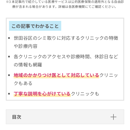
出
本記事内で紹介している医療サービスは公的医療保険の適用外となる自由診
稿
クリ
資
療が含まれる場合があります。詳細は各医療機関にてご確認ください。
稿
ニッ
の
料
クナ
の
お
の
ビサ
お
問
ご
イト
問
この記事でわかること
い
請
への
い
合
お問
求
合
合せ
世田谷区のシミ取りに対応するクリニックの特徴
わ
は
フォ
わ
せ
こ
や診療内容
ーム
せ
は
ち
とな
は
こ
ら
各クリニックのアクセスや診療時間、休診日など
りま
こ
ち
す。
の情報も網羅
ち
ら
クリ
無
ら
ニッ
地域のかかりつけ医として対応している
クリニッ
料
クの
資
情
予
クもある
料
報
約・
の
症状
拡
丁寧な説明を心がけている
クリニックも
のご
ご
充
相談
請
の
など
求
お
はで
は
申
きま
目次
こ
せん
し
ので
ち
込
シミ取りの基礎知識