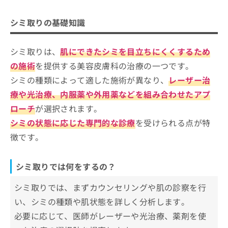
ご了
ら
み
承く
シミ取りでは何をするの？
は
シミ取りを受けるクリニック、どうやって選べ
ださ
シミ取りの基礎知識
こ
無
い。
シミ取りを検討する目安
ばいい？
ち
料
ら
情
シミ取りは、
肌にできたシミを目立ちにくくするため
シミ取りを受けるクリニックを選ぶ際
報
にチェックする4つのポイント
の施術
を提供する美容皮膚科の治療の一つです。
拡
掲
充
シミの種類によって適した施術が異なり、
レーザー治
載
そもそもシミってなに？シミ取りやレーザーのわ
世田谷区で評判のシミ取りにおすすめ
の
情
かりやすい紹介もあり！
療や光治療、内服薬や外用薬などを組み合わせたアプ
のクリニック5選
お
報
ローチ
が選択されます。
申
の
成城スカイファミリークリニック
し
修
シミの状態に応じた専門的な診療
を受けられる点が特
込
経堂ファミリアクリニック
正
徴です。
み
は
あきこクリニック
は
こ
こ
ひろみ皮フ科クリニック
ち
シミ取りでは何をするの？
ち
ら
まさ形成外科・皮膚科クリニック
ら
シミ取りでは、まずカウンセリングや肌の診察を行
そ
【シミ取りの基礎知識】これを知ってからシミ
い、シミの種類や肌状態を詳しく分析します。
の
取りの施術を検討しよう！
他
必要に応じて、医師がレーザーや光治療、薬剤を使
の