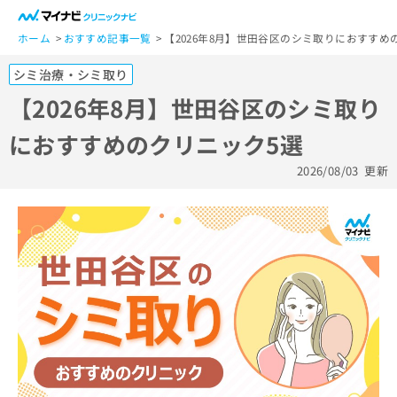
一
般
ホーム
おすすめ記事一覧
【2026年8月】世田谷区のシミ取りにおすすめ
ユ
シミ治療・シミ取り
ー
ザ
【2026年8月】世田谷区のシミ取り
ー
におすすめのクリニック5選
の
方
2026/08/03
更新
は
こ
ち
ら
医
マ
療
イ
関
ナ
係
ビ
者
ク
の
リ
方
ニ