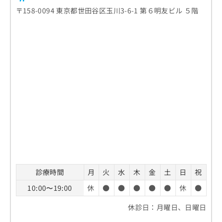
〒158-0094 東京都世田谷区玉川3-6-1 第６明友ビル ５階
診療時間
月
火
水
木
金
土
日
祝
10:00〜19:00
休
●
●
●
●
●
休
●
休診日：月曜日、日曜日